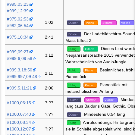
#995,03:23
#999,12:39
#975,02:53
1:02
Düster
Piano
Stimme
Violine
#982,06:54
Der Ladebildschirm-Sound
Düster
#975,10:34
2:41
Mass Effect 2.
Dieses Lied wurde
Ruhig
Gitarre
#999,09:27
3:12
Neujahrsansprache 2013 verwendet
#999.6,09:58
Wahrscheinlich von AudioJungle
#999.3,18:50
Besinnliches, fröhl
Ruhig
Piano
2:11
#999.997,09:48
Pianostück
Pianostück mit
Ruhig
Piano
#999.5,11:21
2:06
melancholischem Anfang
Mindest
Düster
Stimme
Violine
#1000,06:15
?:??
lang (aus Baldur's Gate, Gothic, Ob
#1000,07:40
?:??
Mindestens 0:54 lang
Düster
#1000,08:34
Anrufsendungs-Hintergrun
Ruhig
#1000,12:07
?:??
sie in Schleife abgespielt wird, sind 