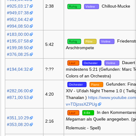
#925,03:17
2:38
Chillout-Mucke
Ruhig
Violine
#949,07:38
#952,04:42
#994,08:50
#183,00:00
#195,07:58
Friedenst
Ruhig
Flöte
Violine
5:42
#199,08:50
Arschtrompete
#376,08:25
Dauert
Laut
Orchester
Violine
#194,04:32
?:??
mindestens 5:21 (Gefunden: Marc Te
Colors of an Orchestra)
Gefunden: Fina
Orchester
Piano
#282,06:00
XIV - Ul'dah Night Theme 1.0 ( Twili
4:20
#871,00:53
Thanalan )
https://www.youtube.co
v=TDjzssXZPUg
In den Kommentaren
Laut
8-Bit
#351,10:29
Megaman
als Quelle angegeben. (g
2:16
#353,08:20
Rolemusic - Spell)