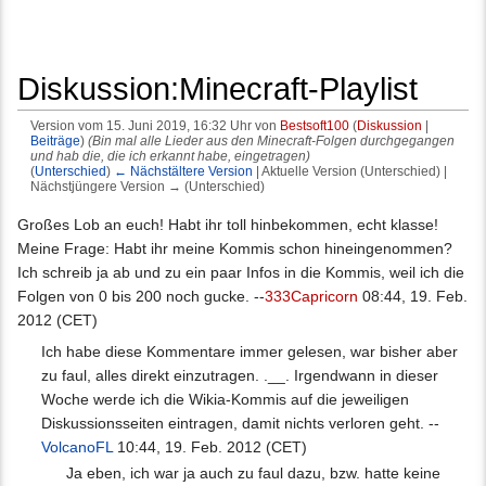
Diskussion:Minecraft-Playlist
Version vom 15. Juni 2019, 16:32 Uhr von
Bestsoft100
(
Diskussion
|
Beiträge
)
(Bin mal alle Lieder aus den Minecraft-Folgen durchgegangen
und hab die, die ich erkannt habe, eingetragen)
(
Unterschied
)
← Nächstältere Version
| Aktuelle Version (Unterschied) |
Nächstjüngere Version → (Unterschied)
Wechseln zu:
Navigation
,
Suche
Großes Lob an euch! Habt ihr toll hinbekommen, echt klasse!
Meine Frage: Habt ihr meine Kommis schon hineingenommen?
Ich schreib ja ab und zu ein paar Infos in die Kommis, weil ich die
Folgen von 0 bis 200 noch gucke. --
333Capricorn
08:44, 19. Feb.
2012 (CET)
Ich habe diese Kommentare immer gelesen, war bisher aber
zu faul, alles direkt einzutragen. .__. Irgendwann in dieser
Woche werde ich die Wikia-Kommis auf die jeweiligen
Diskussionsseiten eintragen, damit nichts verloren geht. --
VolcanoFL
10:44, 19. Feb. 2012 (CET)
Ja eben, ich war ja auch zu faul dazu, bzw. hatte keine