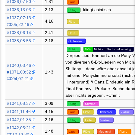
#1036,07:50
1:31
Laut
#1036,13:03
2:13
klingt asiatisch
Ruhig
#1037,07:13
4:16
Flöte
©005,22:46
#1038,06:14
2:41
Flöte
#1038,08:55
2:18
Orchester
Ruhig
8-Bit
Nicht auf
ReclusiveLemming
Derpies Lied. Erinnert an die Pony-
von diversen 8-Bit-Liedern von Mich
#1040,03:46
Shilliday – dann wäre aber absolut j
#1071,00:32
1:43
mit einer Ponystimme ersetzt (nicht 
©004,07:21
Hintergrund) // Ganz Eindeutig ein
Final Fantasy - Prelude. Suche dana
aber nichts ergeben. ~Crimit
#1041,08:37
3:09
Ruhig
Stimme
#1041,11:46
4:15
Laut
Flöte
Orchester
Violine
#1042,01:35
2:16
Ruhig
Flöte
Violine
#1042,05:21
1:48
Laut
Flöte
Medieval
Piano
©010,13:30