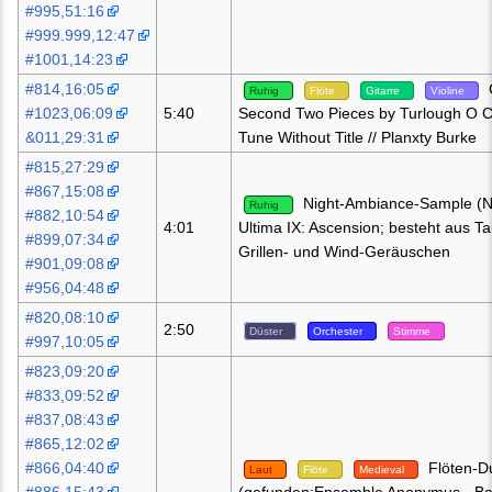
#995,51:16
#999.999,12:47
#1001,14:23
#814,16:05
Ruhig
Flöte
Gitarre
Violine
#1023,06:09
5:40
Second Two Pieces by Turlough O C
&011,29:31
Tune Without Title // Planxty Burke
#815,27:29
#867,15:08
Night-Ambiance-Sample (N
Ruhig
#882,10:54
4:01
Ultima IX: Ascension; besteht aus T
#899,07:34
Grillen- und Wind-Geräuschen
#901,09:08
#956,04:48
#820,08:10
2:50
Düster
Orchester
Stimme
#997,10:05
#823,09:20
#833,09:52
#837,08:43
#865,12:02
#866,04:40
Flöten-D
Laut
Flöte
Medieval