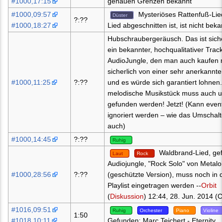
#1000,17:15
genauen Grenzen bekannt
#1000,09:57
Mysteriöses Rattenfuß-Lie
Düster
?:??
#1000,18:27
Lied abgeschnitten ist, ist nicht beka
Hubschraubergeräusch. Das ist sich
ein bekannter, hochqualitativer Trac
AudioJungle, den man auch kaufen 
sicherlich von einer sehr anerkannt
#1000,11:25
?:??
und es würde sich garantiert lohnen
melodische Musikstück muss auch u
gefunden werden! Jetzt! (Kann event
ignoriert werden – wie das Umschal
auch)
#1000,14:45
?:??
Ruhig
Waldbrand-Lied, ge
Laut
Rock
Audiojungle, "Rock Solo" von Metalo
#1000,28:56
?:??
(geschützte Version), muss noch in 
Playlist eingetragen werden --
Orbit
(
Diskussion
) 12:44, 28. Jun. 2014 (
#1016,09:51
Ruhig
Orchester
Piano
Violine
1:50
#1018,10:11
Gefunden: Marc Teichert - Eternity