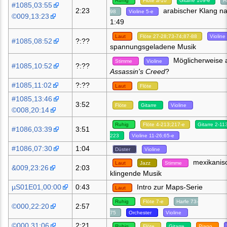
Ruhig
Flöte a-10
Gitarre 109-e
H
#1085,03:55
2:23
arabischer Klang n
98
Violine 5-e
©009,13:23
1:49
Laut
Flöte 27-28;73-74;87-88
Violine
#1085,08:52
?:??
spannungsgeladene Musik
Möglicherweise 
Stimme
Violine
#1085,10:52
?:??
Assassin's Creed
?
#1085,11:02
?:??
Laut
Flöte
#1085,13:46
3:52
Flöte
Gitarre
Violine
©008,20:14
Ruhig
Flöte 4-213;217-e
Gitarre 2-11
#1086,03:39
3:51
223
Violine 11-26;65-e
#1086,07:30
1:04
Düster
Violine
mexikanis
Laut
Jazz
Stimme
&009,23:26
2:03
klingende Musik
µS01E01,00:00
0:43
Intro zur Maps-Serie
Laut
Ruhig
Flöte 7-e
Harfe 73-
©000,22:20
2:57
75
Orchester
Violine
©000,31:06
2:21
Ruhig
Flöte
Gitarre
Piano