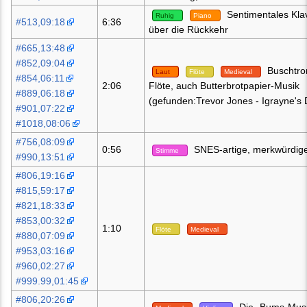
Sentimentales Klav
Ruhig
Piano
#513,09:18
6:36
über die Rückkehr
#665,13:48
#852,09:04
Buschtro
Laut
Flöte
Medieval
#854,06:11
2:06
Flöte, auch Butterbrotpapier-Musik
#889,06:18
(gefunden:Trevor Jones - Igrayne's
#901,07:22
#1018,08:06
#756,08:09
0:56
SNES-artige, merkwürdig
Stimme
#990,13:51
#806,19:16
#815,59:17
#821,18:33
#853,00:32
1:10
Flöte
Medieval
#880,07:09
#953,03:16
#960,02:27
#999.99,01:45
#806,20:26