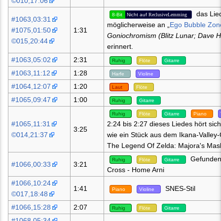
©010,17:06
das Lie
8-Bit
Nicht auf
ReclusiveLemming
#1063,03:31
möglicherweise an „
Ego Bubble Zon
#1075,01:50
1:31
Goniochromism (Blitz Lunar; Dave Ha
©015,20:44
erinnert.
#1063,05:02
2:31
Ruhig
Flöte
Gitarre
#1063,11:12
1:28
Harfe
Violine
#1064,12:07
1:20
Laut
Flöte
#1065,09:47
1:00
Ruhig
Gitarre
Ruhig
Flöte
Gitarre
Piano
#1065,11:31
2:24 bis 2:27 dieses Liedes hört sic
3:25
©014,21:37
wie ein Stück aus dem Ikana-Valley
The Legend Of Zelda: Majora's Mas
Gefunden
Ruhig
Flöte
Gitarre
#1066,00:33
3:21
Cross - Home Arni
#1066,10:24
1:41
SNES-Stil
Piano
Violine
©017,18:48
#1066,15:28
2:07
Ruhig
Flöte
Gitarre
#1068,05:34