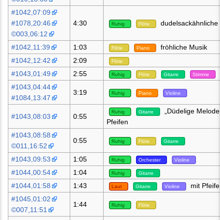
#1042,07:09
#1078,20:46
4:30
dudelsackähnliche
Ruhig
Flöte
©003,06:12
#1042,11:39
1:03
fröhliche Musik
Flöte
Piano
#1042,12:42
2:09
Flöte
#1043,01:49
2:55
Ruhig
Flöte
Gitarre
Stimme
#1043,04:44
3:19
Ruhig
Piano
Violine
#1084,13:47
„Düdelige Melodei
Ruhig
Gitarre
#1043,08:03
0:55
Pfeifen
#1043,08:58
0:55
Ruhig
Flöte
Gitarre
©011,16:52
#1043,09:53
1:05
Ruhig
Orchester
Violine
#1044,00:54
1:04
Ruhig
Gitarre
#1044,01:58
1:43
mit Pfeif
Laut
Gitarre
Violine
#1045,01:02
1:44
Ruhig
Flöte
©007,11:51