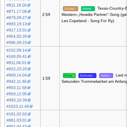
#811,18:26
Texas-Country-B
Country
Gitarre
#871,17:06
2:59
Western-„Howdie Partner“-Song (ge
#879,09:27
Les Copeland - Song For Ry)
#893,19:13
#917,13:01
#954,02:20
#996,09:23
#152,09:14
#169,05:41
#811,06:01
#822,23:20
#909,14:04
Lied m
Ruhig
Orchester
Violine
1:59
#942,11:46
Sekunden Trommelwirbel am Anfan
#953,11:58
#959,12:05
#993,10:39
#1023,11:49
#181,02:02
#881,03:01
#901,04:43