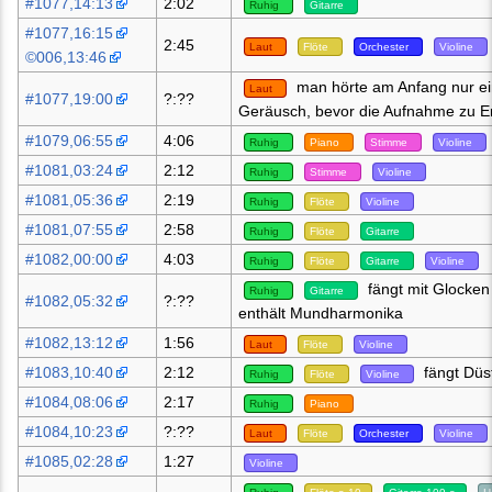
#1077,14:13
2:02
Ruhig
Gitarre
#1077,16:15
2:45
Laut
Flöte
Orchester
Violine
©006,13:46
man hörte am Anfang nur ei
Laut
#1077,19:00
?:??
Geräusch, bevor die Aufnahme zu E
#1079,06:55
4:06
Ruhig
Piano
Stimme
Violine
#1081,03:24
2:12
Ruhig
Stimme
Violine
#1081,05:36
2:19
Ruhig
Flöte
Violine
#1081,07:55
2:58
Ruhig
Flöte
Gitarre
#1082,00:00
4:03
Ruhig
Flöte
Gitarre
Violine
fängt mit Glocken
Ruhig
Gitarre
#1082,05:32
?:??
enthält Mundharmonika
#1082,13:12
1:56
Laut
Flöte
Violine
#1083,10:40
2:12
fängt Düs
Ruhig
Flöte
Violine
#1084,08:06
2:17
Ruhig
Piano
#1084,10:23
?:??
Laut
Flöte
Orchester
Violine
#1085,02:28
1:27
Violine