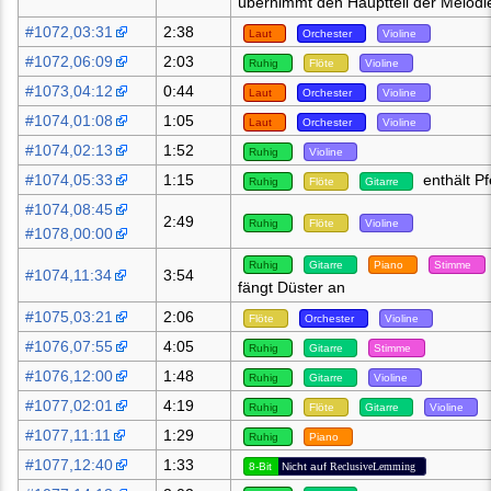
übernimmt den Hauptteil der Melodi
#1072,03:31
2:38
Laut
Orchester
Violine
#1072,06:09
2:03
Ruhig
Flöte
Violine
#1073,04:12
0:44
Laut
Orchester
Violine
#1074,01:08
1:05
Laut
Orchester
Violine
#1074,02:13
1:52
Ruhig
Violine
#1074,05:33
1:15
enthält Pf
Ruhig
Flöte
Gitarre
#1074,08:45
2:49
Ruhig
Flöte
Violine
#1078,00:00
Ruhig
Gitarre
Piano
Stimme
#1074,11:34
3:54
fängt Düster an
#1075,03:21
2:06
Flöte
Orchester
Violine
#1076,07:55
4:05
Ruhig
Gitarre
Stimme
#1076,12:00
1:48
Ruhig
Gitarre
Violine
#1077,02:01
4:19
Ruhig
Flöte
Gitarre
Violine
#1077,11:11
1:29
Ruhig
Piano
#1077,12:40
1:33
8-Bit
Nicht auf
ReclusiveLemming