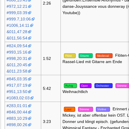
#886,15:43
(gefunden:Ensemble Anonymus - B
2:26
#972,12:21
danse-Jouyssance vous donneray (n
#999,03:39
Youtube))
#999.7,10:06
#1006,14:11
&011,47:28
&011,56:54
#824,09:54
#993,15:16
Flöten-
Flöte
Gitarre
Medieval
#998,20:31
1:52
Rassel-Lied mit Gitarre am Ende
&011,20:45
&011,23:58
#845,03:35
#917,07:19
Ruhig
Oper
Orchester
Stimme
5:42
#951,13:50
Weihnachtlich
#1083,02:03
#283,01:01
Erinnert 
Laut
Stimme
Violine
#846,00:44
Mickey, ist aber offenbar kein OST. L
#883,10:29
3:23
Donner und klingt episch. (gefunden
#898,00:26
Whimsical Fantasy - Enchanted Gro