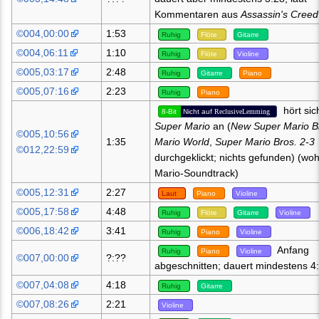
Kommentaren aus
Assassin's Creed
©004,00:00
1:53
Ruhig
Flöte
Gitarre
©004,06:11
1:10
Ruhig
Flöte
Violine
©005,03:17
2:48
Ruhig
Gitarre
Piano
©005,07:16
2:23
Ruhig
Piano
hört sic
8-Bit
Nicht auf
ReclusiveLemming
Super Mario
an (
New Super Mario B
©005,10:56
1:35
Mario World
,
Super Mario Bros. 2-3
©012,22:59
durchgeklickt; nichts gefunden) (woh
Mario-Soundtrack)
©005,12:31
2:27
Laut
Piano
Violine
©005,17:58
4:48
Ruhig
Flöte
Gitarre
Violine
©006,18:42
3:41
Ruhig
Piano
Violine
Anfang
Ruhig
Piano
Violine
©007,00:00
?:??
abgeschnitten; dauert mindestens 4
©007,04:08
4:18
Ruhig
Gitarre
©007,08:26
2:21
Violine