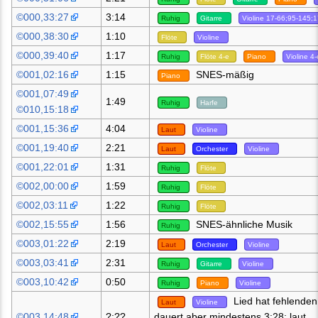
©000,33:27
3:14
Ruhig
Gitarre
Violine 17-66;95-145;
©000,38:30
1:10
Flöte
Violine
©000,39:40
1:17
Ruhig
Flöte 4-e
Piano
Violine 4-
©001,02:16
1:15
SNES-mäßig
Piano
©001,07:49
1:49
Ruhig
Harfe
©010,15:18
©001,15:36
4:04
Laut
Violine
©001,19:40
2:21
Laut
Orchester
Violine
©001,22:01
1:31
Ruhig
Flöte
©002,00:00
1:59
Ruhig
Flöte
©002,03:11
1:22
Ruhig
Flöte
©002,15:55
1:56
SNES-ähnliche Musik
Ruhig
©003,01:22
2:19
Laut
Orchester
Violine
©003,03:41
2:31
Ruhig
Gitarre
Violine
©003,10:42
0:50
Ruhig
Piano
Violine
Lied hat fehlenden
Laut
Violine
©003,14:48
?:??
dauert aber mindestens 3:28; laut