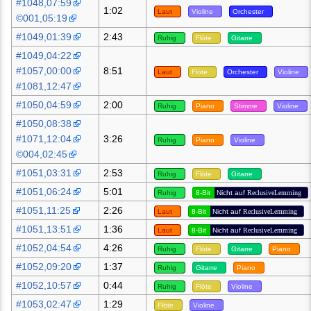
#1048,07:59
1:02
Laut
Violine
Orchester
©001,05:19
#1049,01:39
2:43
Ruhig
Flöte
Gitarre
#1049,04:22
#1057,00:00
8:51
Laut
Flöte
Orchester
Violine
#1081,12:47
#1050,04:59
2:00
Ruhig
Piano
Stimme
Violine
#1050,08:38
#1071,12:04
3:26
Ruhig
Piano
Violine
©004,02:45
#1051,03:31
2:53
Ruhig
Flöte
Gitarre
#1051,06:24
5:01
Ruhig
8-Bit
Nicht auf
ReclusiveLemming
#1051,11:25
2:26
Laut
8-Bit
Nicht auf
ReclusiveLemming
#1051,13:51
1:36
Laut
8-Bit
Nicht auf
ReclusiveLemming
#1052,04:54
4:26
Ruhig
Flöte
Gitarre
Piano
#1052,09:20
1:37
Ruhig
Gitarre
Piano
#1052,10:57
0:44
Ruhig
Flöte
Violine
#1053,02:47
1:29
Flöte
Violine