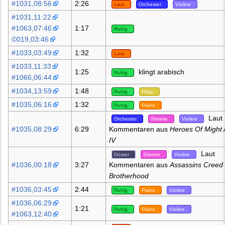
#1031,08:56
2:26
Laut
Orchester
Violine
#1031,11:22
#1063,07:46
1:17
Ruhig
©019,03:46
#1033,03:49
1:32
Laut
#1033,11:33
1:25
klingt arabisch
Ruhig
#1066,06:44
#1034,13:59
1:48
Ruhig
Flöte
#1035,06:16
1:32
Ruhig
Piano
Laut
Orchester
Stimme
Violine
#1035,08:29
6:29
Kommentaren aus
Heroes Of Might
IV
Laut
Düster
Stimme
Violine
#1036,00:18
3:27
Kommentaren aus
Assassins Creed
Brotherhood
#1036,03:45
2:44
Ruhig
Piano
Violine
#1036,06:29
1:21
Ruhig
Piano
Violine
#1063,12:40