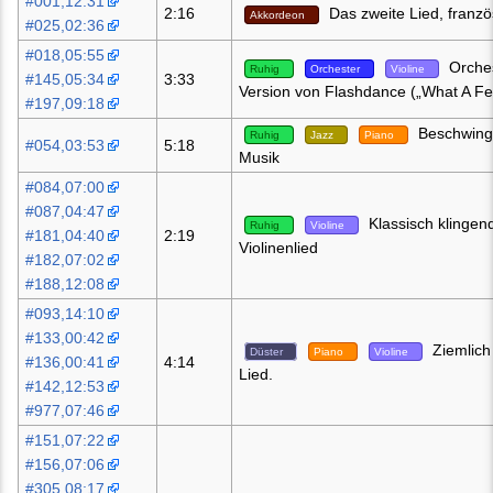
#001,12:31
2:16
Das zweite Lied, franzö
Akkordeon
#025,02:36
#018,05:55
Orches
Ruhig
Orchester
Violine
#145,05:34
3:33
Version von Flashdance („What A Fee
#197,09:18
Beschwingl
Ruhig
Jazz
Piano
#054,03:53
5:18
Musik
#084,07:00
#087,04:47
Klassisch klingen
Ruhig
Violine
#181,04:40
2:19
Violinenlied
#182,07:02
#188,12:08
#093,14:10
#133,00:42
Ziemlich 
Düster
Piano
Violine
#136,00:41
4:14
Lied.
#142,12:53
#977,07:46
#151,07:22
#156,07:06
#305,08:17