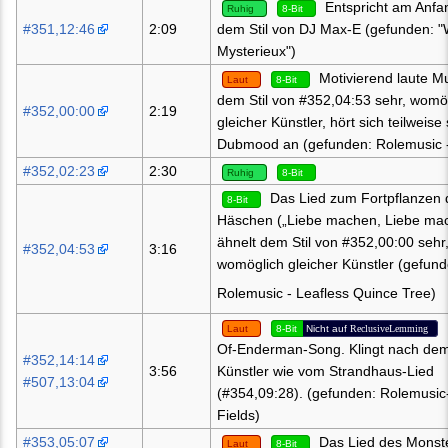
Entspricht am Anfa
Ruhig
8-Bit
#351,12:46
2:09
dem Stil von DJ Max-E (gefunden: "
Mysterieux")
Motivierend laute Mu
Laut
8-Bit
dem Stil von #352,04:53 sehr, womö
#352,00:00
2:19
gleicher Künstler, hört sich teilweise
Dubmood an (gefunden: Rolemusic -
#352,02:23
2:30
Ruhig
8-Bit
Das Lied zum Fortpflanzen 
8-Bit
Häschen („Liebe machen, Liebe mac
ähnelt dem Stil von #352,00:00 sehr
#352,04:53
3:16
womöglich gleicher Künstler (gefund
Rolemusic - Leafless Quince Tree)
Laut
8-Bit
Nicht auf
ReclusiveLemming
Of-Enderman-Song. Klingt nach dem
#352,14:14
3:56
Künstler wie vom Strandhaus-Lied
#507,13:04
(#354,09:28). (gefunden: Rolemusic
Fields)
#353,05:07
Das Lied des Monst
Laut
8-Bit