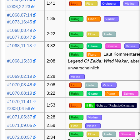
1:41
Laut
Flöte
Orchester
Violine
©006,22:23
#1068,07:14
1:35
Ruhig
Piano
Violine
#1073,16:45
#1068,08:49
2:22
Ruhig
Flöte
Harfe
#1077,08:47
#1068,11:13
3:32
Ruhig
Gitarre
Stimme
Violine
Laut Kommentare
Ruhig
Piano
#1068,15:30
2:08
Legend Of Zelda: Wind Waker
, aber
unwarscheinlich.
#1069,02:19
2:28
Violine
#1070,03:48
2:08
Laut
Harfe
Violine
#1070,08:19
3:22
Ruhig
Gitarre
Piano
Stimme
#1070,11:41
1:53
Laut
8-Bit
Nicht auf
ReclusiveLemming
©008,04:58
#1071,05:37
2:28
Ruhig
Violine
#1071,09:05
2:59
Flöte
Violine
H
Ruhig
Flöte
Harfe
Stimme
#1072,00:57
2:34