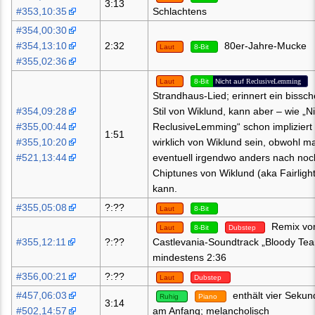
3:13
#353,10:35
Schlachtens
#354,00:30
#354,13:10
2:32
80er-Jahre-Mucke
Laut
8-Bit
#355,02:36
Laut
8-Bit
Nicht auf
ReclusiveLemming
Strandhaus-Lied; erinnert ein bissc
#354,09:28
Stil von Wiklund, kann aber – wie „Ni
#355,00:44
ReclusiveLemming“ schon impliziert 
1:51
#355,10:20
wirklich von Wiklund sein, obwohl m
#521,13:44
eventuell irgendwo anders nach no
Chiptunes von Wiklund (aka Fairligh
kann.
#355,05:08
?:??
Laut
8-Bit
Remix v
Laut
8-Bit
Dubstep
#355,12:11
?:??
Castlevania-Soundtrack „Bloody Tear
mindestens 2:36
#356,00:21
?:??
Laut
Dubstep
#457,06:03
enthält vier Seku
Ruhig
Piano
3:14
#502,14:57
am Anfang; melancholisch