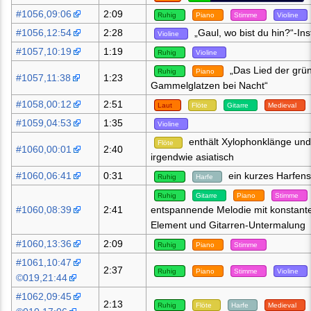
#1056,09:06
2:09
Ruhig
Piano
Stimme
Violine
#1056,12:54
2:28
„Gaul, wo bist du hin?“-In
Violine
#1057,10:19
1:19
Ruhig
Violine
„Das Lied der grü
Ruhig
Piano
#1057,11:38
1:23
Gammelglatzen bei Nacht“
#1058,00:12
2:51
Laut
Flöte
Gitarre
Medieval
#1059,04:53
1:35
Violine
enthält Xylophonklänge und 
Flöte
#1060,00:01
2:40
irgendwie asiatisch
#1060,06:41
0:31
ein kurzes Harfens
Ruhig
Harfe
Ruhig
Gitarre
Piano
Stimme
#1060,08:39
2:41
entspannende Melodie mit konstant
Element und Gitarren-Untermalung
#1060,13:36
2:09
Ruhig
Piano
Stimme
#1061,10:47
2:37
Ruhig
Piano
Stimme
Violine
©019,21:44
#1062,09:45
2:13
Ruhig
Flöte
Harfe
Medieval