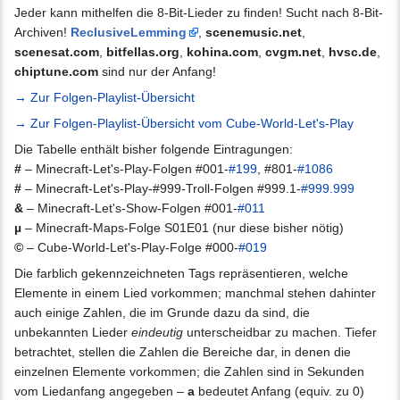
Jeder kann mithelfen die 8-Bit-Lieder zu finden! Sucht nach 8-Bit-
Archiven!
ReclusiveLemming
,
scenemusic.net
,
scenesat.com
,
bitfellas.org
,
kohina.com
,
cvgm.net
,
hvsc.de
,
chiptune.com
sind nur der Anfang!
→ Zur Folgen-Playlist-Übersicht
→ Zur Folgen-Playlist-Übersicht vom Cube-World-Let's-Play
Die Tabelle enthält bisher folgende Eintragungen:
#
– Minecraft-Let's-Play-Folgen #001-
#199
, #801-
#1086
#
– Minecraft-Let's-Play-#999-Troll-Folgen #999.1-
#999.999
&
– Minecraft-Let's-Show-Folgen #001-
#011
µ
– Minecraft-Maps-Folge S01E01 (nur diese bisher nötig)
©
– Cube-World-Let's-Play-Folge #000-
#019
Die farblich gekennzeichneten Tags repräsentieren, welche
Elemente in einem Lied vorkommen; manchmal stehen dahinter
auch einige Zahlen, die im Grunde dazu da sind, die
unbekannten Lieder
eindeutig
unterscheidbar zu machen. Tiefer
betrachtet, stellen die Zahlen die Bereiche dar, in denen die
einzelnen Elemente vorkommen; die Zahlen sind in Sekunden
vom Liedanfang angegeben –
a
bedeutet Anfang (equiv. zu 0)