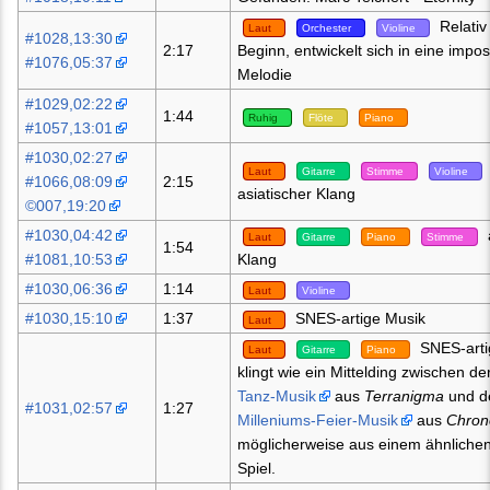
Relativ
Laut
Orchester
Violine
#1028,13:30
2:17
Beginn, entwickelt sich in eine impo
#1076,05:37
Melodie
#1029,02:22
1:44
Ruhig
Flöte
Piano
#1057,13:01
#1030,02:27
Laut
Gitarre
Stimme
Violine
#1066,08:09
2:15
asiatischer Klang
©007,19:20
#1030,04:42
Laut
Gitarre
Piano
Stimme
1:54
#1081,10:53
Klang
#1030,06:36
1:14
Laut
Violine
#1030,15:10
1:37
SNES-artige Musik
Laut
SNES-arti
Laut
Gitarre
Piano
klingt wie ein Mittelding zwischen de
Tanz-Musik
aus
Terranigma
und d
#1031,02:57
1:27
Milleniums-Feier-Musik
aus
Chron
möglicherweise aus einem ähnliche
Spiel.