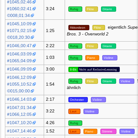
#1045,02:46
#1060,02:41
3:24
Ruhig
Flöte
Gitarre
©008,01:34
#1045,10:09
eigentlich
Supe
Akkordeon
Flöte
#1071,02:15
1:25
Bros. 3 - Overworld 2
©018,20:30
#1046,00:47
2:22
Ruhig
Flöte
Gitarre
#1046,03:09
1:03
Ruhig
Piano
Violine
#1065,04:09
#1046,09:09
3:00
8-Bit
Nicht auf
ReclusiveLemming
#1046,12:09
Ruhig
Flöte
Gitarre
Violine
#1055,10:52
1:54
ähnlich
©015,00:00
#1046,14:03
2:17
Orchester
Violine
#1047,01:34
3:22
Laut
Violine
#1066,12:05
#1047,10:20
4:26
Ruhig
#1047,14:46
1:52
Laut
Piano
Stimme
Violine