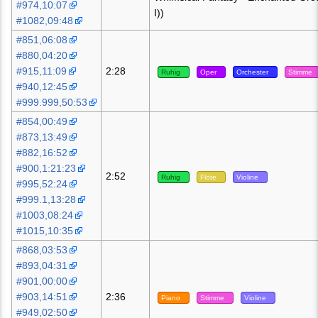
#974,10:07
I))
#1082,09:48
#851,06:08
#880,04:20
#915,11:09
2:28
Ruhig
Oper
Orchester
Stimme
#940,12:45
#999.999,50:53
#854,00:49
#873,13:49
#882,16:52
#900,1:21:23
2:52
Ruhig
Flöte
Violine
#995,52:24
#999.1,13:28
#1003,08:24
#1015,10:35
#868,03:53
#893,04:31
#901,00:00
#903,14:51
2:36
Piano
Stimme
Violine
#949,02:50