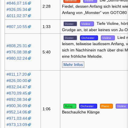
Die „Bums-Musi
Medieval
Violine
#846,07:16
2:28
Fiedel, dessen Anfang sich leicht wi
#926,05:34
Anfang von „Monster“ von GOTO80 
&011,02:37
Tiefe Violine, hört
Düster
Violine
#807,10:55
1:33
Grudge an, ist aber keines von Ju-O
Lied m
Düster
Orchester
Violine
leisem, teilweise lautlosem Anfang, 
#808,25:31
sich im Nachhinein nach über drei M
#976,08:38
5:40
eine fröhliche Melodie.
#980,02:24
Mehr Infos
#811,17:20
#826,00:00
#832,04:47
#870,09:45
#892,08:34
#900,36:09
Ruhig
Orchester
Piano
Violine
1:06
#952,14:06
Beschauliche Klänge
#971,03:44
#973,13:09