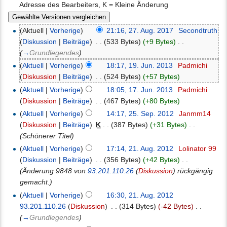
Adresse des Bearbeiters, K = Kleine Änderung
(Aktuell |
Vorherige
)
21:16, 27. Aug. 2017
‎
Secondtruth
(
Diskussion
|
Beiträge
)
‎
. .
(533 Bytes)
(+9 Bytes)
‎
. .
(
→
Grundlegendes
)
(
Aktuell
|
Vorherige
)
18:17, 19. Jun. 2013
‎
Padmichi
(
Diskussion
|
Beiträge
)
‎
. .
(524 Bytes)
(+57 Bytes)
(
Aktuell
|
Vorherige
)
18:05, 17. Jun. 2013
‎
Padmichi
(
Diskussion
|
Beiträge
)
‎
. .
(467 Bytes)
(+80 Bytes)
(
Aktuell
|
Vorherige
)
14:17, 25. Sep. 2012
‎
Janmm14
(
Diskussion
|
Beiträge
)
‎
K
. .
(387 Bytes)
(+31 Bytes)
‎
. .
(Schönerer Titel)
(
Aktuell
|
Vorherige
)
17:14, 21. Aug. 2012
‎
Lolinator 99
(
Diskussion
|
Beiträge
)
‎
. .
(356 Bytes)
(+42 Bytes)
‎
. .
(Änderung 9848 von
93.201.110.26
(
Diskussion
) rückgängig
gemacht.)
(
Aktuell
|
Vorherige
)
16:30, 21. Aug. 2012
93.201.110.26
(
Diskussion
)
‎
. .
(314 Bytes)
(-42 Bytes)
‎
. .
(
→
Grundlegendes
)