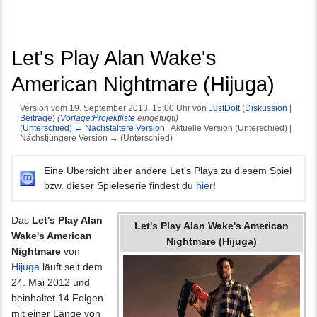
Let's Play Alan Wake's
American Nightmare (Hijuga)
Version vom 19. September 2013, 15:00 Uhr von
JustDoIt
(
Diskussion
|
Beiträge
)
(
Vorlage:Projektliste
eingefügt!)
(
Unterschied
)
← Nächstältere Version
| Aktuelle Version (Unterschied) |
Nächstjüngere Version → (Unterschied)
Wechseln zu:
Navigation
,
Suche
Eine Übersicht über andere Let's Plays zu diesem Spiel
bzw. dieser Spieleserie findest du
hier
!
Das
Let's Play Alan
Let's Play Alan Wake's American
Wake's American
Nightmare (Hijuga)
Nightmare
von
Hijuga
läuft seit dem
24. Mai 2012 und
beinhaltet 14 Folgen
mit einer Länge von