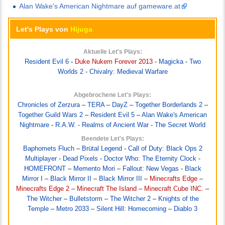
Alan Wake's American Nightmare auf gameware.at
Let's Plays von
Hijuga
Aktuelle Let's Plays:
Resident Evil 6
-
Duke Nukem Forever 2013
-
Magicka
-
Two
Worlds 2
-
Chivalry: Medieval Warfare
Abgebrochene Let's Plays:
Chronicles of Zerzura
–
TERA
–
DayZ
–
Together Borderlands 2
–
Together Guild Wars 2
–
Resident Evil 5
–
Alan Wake's American
Nightmare
-
R.A.W. - Realms of Ancient War
-
The Secret World
Beendete Let's Plays:
Baphomets Fluch
–
Brütal Legend
-
Call of Duty: Black Ops 2
Multiplayer
-
Dead Pixels
-
Doctor Who: The Eternity Clock
-
HOMEFRONT
–
Memento Mori
–
Fallout: New Vegas
-
Black
Mirror I
–
Black Mirror II
–
Black Mirror III
–
Minecrafts Edge
–
Minecrafts Edge 2
–
Minecraft The Island
–
Minecraft Cube INC.
–
The Witcher
–
Bulletstorm
–
The Witcher 2
–
Knights of the
Temple
–
Metro 2033
–
Silent Hill: Homecoming
–
Diablo 3