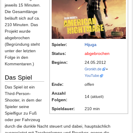
jeweils 15 Minuten.
Die Gesamtlänge
beläuft sich auf ca.
210 Minuten. Das
Projekt wurde
abgebrochen
(Begründung steht
Spieler:
Hijuga
unter der letzten
Status:
abgebrochen
Folge in den
Beginn:
24.05.2012
Kommentaren.)
Gronkh.de
•
YouTube
Das Spiel
Ende:
offen
Das Spiel ist ein
Anzahl
Third-Person-
14
(aktuell)
Folgen:
Shooter, in dem der
Spieler seine
Spieldauer:
210 min
Spielfigur zu Fuß
oder per Fahrzeug
durch die dunkle Nacht steuert und dabei, hauptsächlich
ausgerüstet mit Taschenlampe und Revolver, gegen die