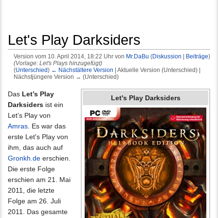
Let's Play Darksiders
Version vom 10. April 2014, 18:22 Uhr von
Mr.DaBu
(
Diskussion
|
Beiträge
)
(Vorlage: Let's Plays hinzugefügt)
(
Unterschied
)
← Nächstältere Version
| Aktuelle Version (Unterschied) |
Nächstjüngere Version → (Unterschied)
Wechseln zu:
Navigation
,
Suche
Das
Let’s Play
Let's Play Darksiders
Darksiders
ist ein
Let’s Play von
Amras
. Es war das
erste Let's Play von
ihm, das auch auf
Gronkh.de
erschien.
Die erste Folge
erschien am 21. Mai
2011, die letzte
Folge am 26. Juli
2011. Das gesamte