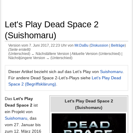
Let's Play Dead Space 2
(Suishomaru)
Version vom 7. Juni 2017, 22:23 Uhr von
Mr.DaBu
(
Diskussion
|
Beiträge
)
(Seite erstellt)
(Unterschied) ← Nächstältere Version | Aktuelle Version (Unterschied) |
Nächstjüngere Version → (Unterschied)
Wechseln zu:
Navigation
,
Suche
Dieser Artikel bezieht sich auf das Let’s Play von
Suishomaru
.
Für andere Dead Space 2-Let’s-Plays siehe
Let's Play Dead
Space 2 (Begriffsklärung)
.
Das
Let's Play
Let's Play Dead Space 2
Dead Space 2
ist
(Suishomaru)
ein Projekt von
Suishomaru
, das
vom 27. Januar bis
zum 12. März 2016