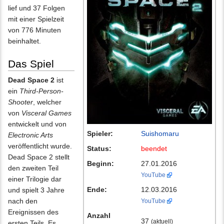
lief und 37 Folgen
mit einer Spielzeit
von 776 Minuten
beinhaltet.
Das Spiel
Dead Space 2
ist
ein
Third-Person-
Shooter
, welcher
von
Visceral Games
entwickelt und von
Spieler:
Suishomaru
Electronic Arts
veröffentlicht wurde.
Status:
beendet
Dead Space 2 stellt
Beginn:
27.01.2016
den zweiten Teil
YouTube
einer Trilogie dar
Ende:
12.03.2016
und spielt 3 Jahre
nach den
YouTube
Ereignissen des
Anzahl
37
(aktuell)
ersten Teils. Es