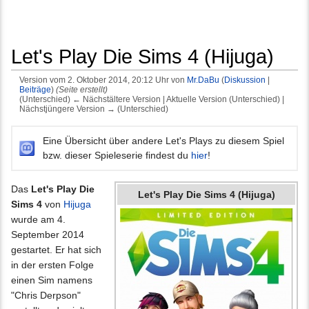
Let's Play Die Sims 4 (Hijuga)
Version vom 2. Oktober 2014, 20:12 Uhr von
Mr.DaBu
(
Diskussion
|
Beiträge
)
(Seite erstellt)
(Unterschied) ← Nächstältere Version | Aktuelle Version (Unterschied) |
Nächstjüngere Version → (Unterschied)
Wechseln zu:
Navigation
,
Suche
Eine Übersicht über andere Let's Plays zu diesem Spiel
bzw. dieser Spieleserie findest du
hier
!
Das
Let's Play Die
Let's Play Die Sims 4 (Hijuga)
Sims 4
von
Hijuga
wurde am 4.
September 2014
gestartet. Er hat sich
in der ersten Folge
einen Sim namens
"Chris Derpson"