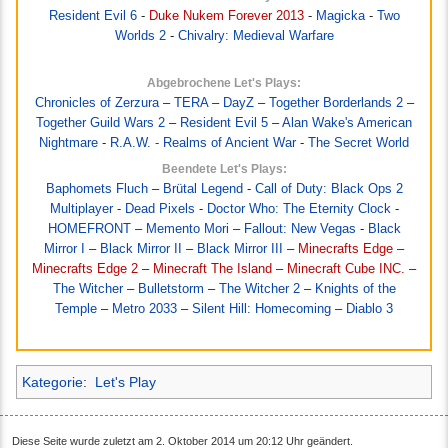
Resident Evil 6
-
Duke Nukem Forever 2013
-
Magicka
-
Two
Worlds 2
-
Chivalry: Medieval Warfare
Abgebrochene Let's Plays:
Chronicles of Zerzura
–
TERA
–
DayZ
–
Together Borderlands 2
–
Together Guild Wars 2
–
Resident Evil 5
–
Alan Wake's American
Nightmare
-
R.A.W. - Realms of Ancient War
-
The Secret World
Beendete Let's Plays:
Baphomets Fluch
–
Brütal Legend
-
Call of Duty: Black Ops 2
Multiplayer
-
Dead Pixels
-
Doctor Who: The Eternity Clock
-
HOMEFRONT
–
Memento Mori
–
Fallout: New Vegas
-
Black
Mirror I
–
Black Mirror II
–
Black Mirror III
–
Minecrafts Edge
–
Minecrafts Edge 2
–
Minecraft The Island
–
Minecraft Cube INC.
–
The Witcher
–
Bulletstorm
–
The Witcher 2
–
Knights of the
Temple
–
Metro 2033
–
Silent Hill: Homecoming
–
Diablo 3
Kategorie
:
Let's Play
Diese Seite wurde zuletzt am 2. Oktober 2014 um 20:12 Uhr geändert.