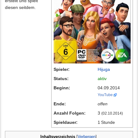
erstellt und spielt
diesen seitdem.
Spieler:
Hijuga
Status:
aktiv
Beginn:
04.09.2014
YouTube
Ende:
offen
Anzahl Folgen:
3
(02.10.2014)
Spieldauer:
1 Stunde
Inhaltsverzeichnis
[
Verbergen
]