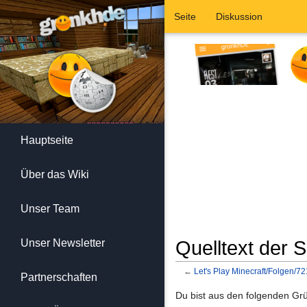
Seite
Diskussion
Hauptseite
Über das Wiki
Unser Team
Unser Newsletter
Quelltext der S
←
Let's Play Minecraft/Folgen/72
Partnerschaften
Wechseln zu:
Navigation
,
Suc
Du bist aus den folgenden Grün