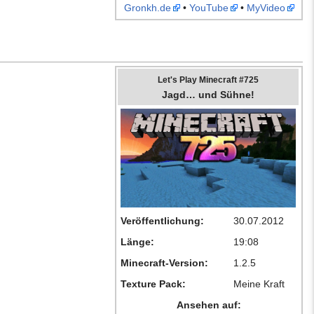
Gronkh.de
•
YouTube
•
MyVideo
Let's Play Minecraft #725
Jagd… und Sühne!
Veröffentlichung:
30.07.2012
Länge:
19:08
Minecraft-Version:
1.2.5
Texture Pack:
Meine Kraft
Ansehen auf: