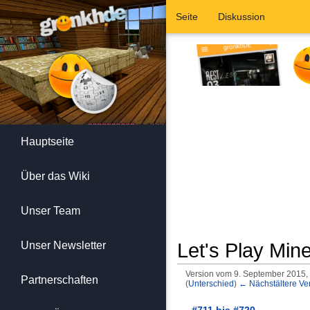
Seite
Diskussion
Hauptseite
Über das Wiki
Unser Team
Unser Newsletter
Let's Play Min
Version vom 9. September 2015,
Partnerschaften
(
Unterschied
)
← Nächstältere Ve
Wechseln zu:
Navigation
,
Suc
← #711 bis #720