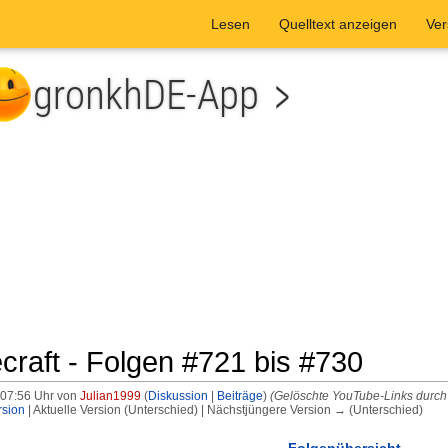
Lesen
Quelltext anzeigen
Ver
ecraft - Folgen #721 bis #730
 07:56 Uhr von
Julian1999
(
Diskussion
|
Beiträge
)
(Gelöschte YouTube-Links durch 
rsion
| Aktuelle Version (Unterschied) | Nächstjüngere Version → (Unterschied)
he
Folgenübersicht