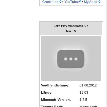
Gronkh.de
•
YouTube
•
MyVideo
Let's Play Minecraft #727
Asi TV
Veröffentlichung:
01.08.2012
Länge:
18:03
Minecraft-Version:
1.2.5
Texture Pack:
Meine Kraft