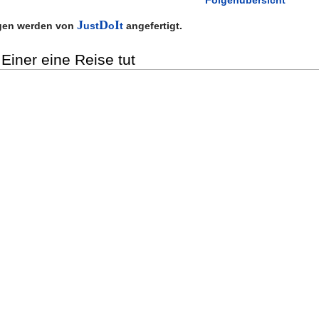
J
D
I
ngen werden von
ust
o
t
angefertigt.
iner eine Reise tut