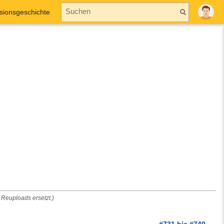
sionsgeschichte
Reuploads ersetzt.)
#731 bis #740 →