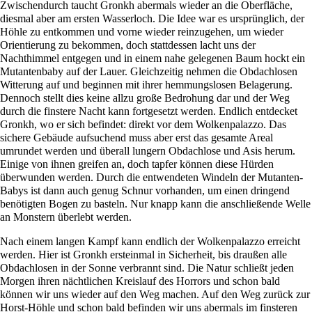
Zwischendurch taucht
Gronkh
abermals wieder an die Oberfläche,
diesmal aber am ersten Wasserloch. Die Idee war es ursprünglich, der
Höhle zu entkommen und vorne wieder reinzugehen, um wieder
Orientierung zu bekommen, doch stattdessen lacht uns der
Nachthimmel entgegen und in einem nahe gelegenen Baum hockt ein
Mutantenbaby auf der Lauer. Gleichzeitig nehmen die Obdachlosen
Witterung auf und beginnen mit ihrer hemmungslosen Belagerung.
Dennoch stellt dies keine allzu große Bedrohung dar und der Weg
durch die finstere Nacht kann fortgesetzt werden. Endlich entdecket
Gronkh, wo er sich befindet: direkt vor dem
Wolkenpalazzo
. Das
sichere Gebäude aufsuchend muss aber erst das gesamte Areal
umrundet werden und überall lungern Obdachlose und Asis herum.
Einige von ihnen greifen an, doch tapfer können diese Hürden
überwunden werden. Durch die entwendeten Windeln der Mutanten-
Babys ist dann auch genug Schnur vorhanden, um einen dringend
benötigten Bogen zu basteln. Nur knapp kann die anschließende Welle
an Monstern überlebt werden.
Nach einem langen Kampf kann endlich der Wolkenpalazzo erreicht
werden. Hier ist Gronkh ersteinmal in Sicherheit, bis draußen alle
Obdachlosen in der Sonne verbrannt sind. Die Natur schließt jeden
Morgen ihren nächtlichen Kreislauf des Horrors und schon bald
können wir uns wieder auf den Weg machen. Auf den Weg zurück zur
Horst-Höhle und schon bald befinden wir uns abermals im finsteren