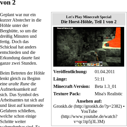
von 2
Geplant war nur ein
Let's Play Minecraft Special
kurzer Abstecher in die
Die Horst-Höhle, Teil 1 von 2
Höhle unter der
Berghütte
, so um die
dreißig Minuten und
fertig. Doch das
Schicksal hat anders
entschieden und die
Erkundung daurte fast
ganze zwei Stunden.
Veröffentlichung:
01.04.2011
Beim Betreten der Höhle
lenkt gleich zu Beginn
Länge:
51:11
eine
uralte Rune
die
Minecraft-Version:
Beta 1.3_01
Aufmerksamkeit auf
Texture Pack:
Misa's Realistic
sich. Das Symbol des
Arbeitsamtes tut sich auf
Ansehen auf:
und lässt auf kommende
Gronkh.de
•
Gefahren schließen,
YouTube
welche schon einige
Schritte weiter
wahrnehmbar sind. Es