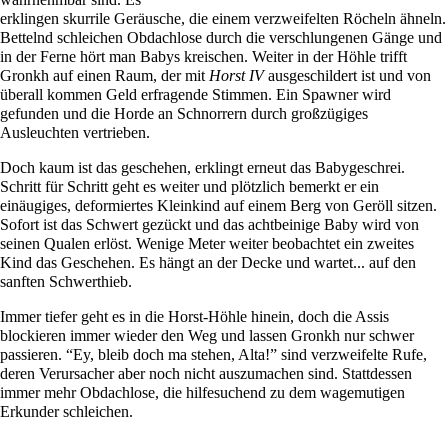
erklingen skurrile Geräusche, die einem verzweifelten Röcheln ähneln.
Bettelnd schleichen Obdachlose durch die verschlungenen Gänge und
in der Ferne hört man Babys kreischen. Weiter in der Höhle trifft
Gronkh
auf einen Raum, der mit
Horst IV
ausgeschildert ist und von
überall kommen Geld erfragende Stimmen. Ein Spawner wird
gefunden und die Horde an Schnorrern durch großzügiges
Ausleuchten vertrieben.
Doch kaum ist das geschehen, erklingt erneut das Babygeschrei.
Schritt für Schritt geht es weiter und plötzlich bemerkt er ein
einäugiges, deformiertes Kleinkind auf einem Berg von Geröll sitzen.
Sofort ist das Schwert gezückt und das achtbeinige Baby wird von
seinen Qualen erlöst. Wenige Meter weiter beobachtet ein zweites
Kind das Geschehen. Es hängt an der Decke und wartet... auf den
sanften Schwerthieb.
Immer tiefer geht es in die Horst-Höhle hinein, doch die Assis
blockieren immer wieder den Weg und lassen Gronkh nur schwer
passieren. “Ey, bleib doch ma stehen, Alta!” sind verzweifelte Rufe,
deren Verursacher aber noch nicht auszumachen sind. Stattdessen
immer mehr Obdachlose, die hilfesuchend zu dem wagemutigen
Erkunder schleichen.