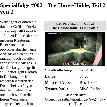
Specialfolge #002 – Die Horst-Höhle, Teil 2
von 2
Weiter geht es durch die
Let's Play Minecraft Special
dunklen Gefilde. Direkt
Die Horst-Höhle, Teil 2 von 2
zu Anfang trifft
Gronkh
auf einen Hinterhalt der
niederen Kreaturen.
Einer von ihnen
provoziert ihn die ganze
Zeit, bis er sich an ihn
rantraut, doch plötzlich
springt sein Kollege aus
der Deckung und greift
Veröffentlichung:
02.04.2011
an. Schnell geht Gronkh
Länge:
54:20
in Deckung, doch
weitere Kreaturen der
Minecraft-Version:
Beta 1.3_01
Dunkelheit verfolgen
Texture Pack:
Misa's Realistic
ihn. Sein Fehler. Nach
und nach werden die
Ansehen auf:
fiesen Wegelagerer
Gronkh.de
•
YouTube
ausgeschaltet, doch in