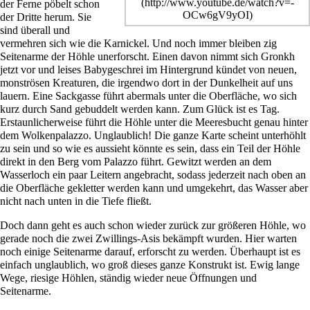
der Ferne pöbelt schon
der Dritte herum. Sie
sind überall und
vermehren sich wie die Karnickel. Und noch immer bleiben zig
Seitenarme der Höhle unerforscht. Einen davon nimmt sich Gronkh
jetzt vor und leises Babygeschrei im Hintergrund kündet von neuen,
monströsen Kreaturen, die irgendwo dort in der Dunkelheit auf uns
lauern. Eine Sackgasse führt abermals unter die Oberfläche, wo sich
kurz durch Sand gebuddelt werden kann. Zum Glück ist es Tag.
Erstaunlicherweise führt die Höhle unter die Meeresbucht genau hinter
dem
Wolkenpalazzo
. Unglaublich! Die ganze Karte scheint unterhöhlt
zu sein und so wie es aussieht könnte es sein, dass ein Teil der Höhle
direkt in den Berg vom Palazzo führt. Gewitzt werden an dem
Wasserloch ein paar Leitern angebracht, sodass jederzeit nach oben an
die Oberfläche gekletter werden kann und umgekehrt, das Wasser aber
nicht nach unten in die Tiefe fließt.
Doch dann geht es auch schon wieder zurück zur größeren Höhle, wo
gerade noch die zwei Zwillings-Asis bekämpft wurden. Hier warten
noch einige Seitenarme darauf, erforscht zu werden. Überhaupt ist es
einfach unglaublich, wo groß dieses ganze Konstrukt ist. Ewig lange
Wege, riesige Höhlen, ständig wieder neue Öffnungen und
Seitenarme.