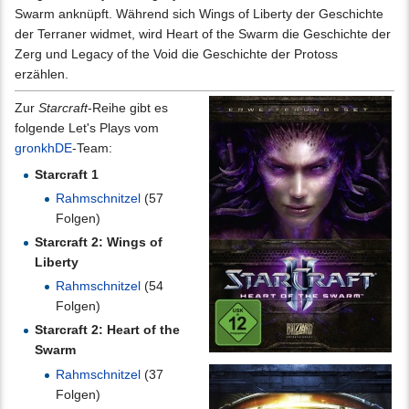
Swarm anknüpft. Während sich Wings of Liberty der Geschichte
der Terraner widmet, wird Heart of the Swarm die Geschichte der
Zerg und Legacy of the Void die Geschichte der Protoss
erzählen.
Zur
Starcraft
-Reihe gibt es
folgende Let's Plays vom
gronkhDE
-Team:
Starcraft 1
Rahmschnitzel
(57
Folgen)
Starcraft 2: Wings of
Liberty
Rahmschnitzel
(54
Folgen)
Starcraft 2: Heart of the
Swarm
Rahmschnitzel
(37
Folgen)