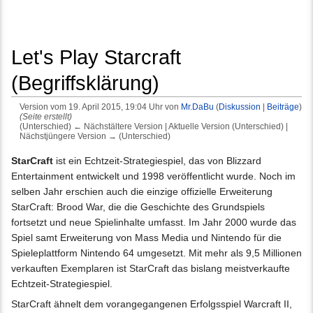
Let's Play Starcraft
(Begriffsklärung)
Version vom 19. April 2015, 19:04 Uhr von
Mr.DaBu
(
Diskussion
|
Beiträge
)
(Seite erstellt)
(Unterschied) ← Nächstältere Version | Aktuelle Version (Unterschied) |
Nächstjüngere Version → (Unterschied)
Wechseln zu:
Navigation
,
Suche
StarCraft
ist ein Echtzeit-Strategiespiel, das von Blizzard
Entertainment entwickelt und 1998 veröffentlicht wurde. Noch im
selben Jahr erschien auch die einzige offizielle Erweiterung
StarCraft: Brood War, die die Geschichte des Grundspiels
fortsetzt und neue Spielinhalte umfasst. Im Jahr 2000 wurde das
Spiel samt Erweiterung von Mass Media und Nintendo für die
Spieleplattform Nintendo 64 umgesetzt. Mit mehr als 9,5 Millionen
verkauften Exemplaren ist StarCraft das bislang meistverkaufte
Echtzeit-Strategiespiel.
StarCraft ähnelt dem vorangegangenen Erfolgsspiel Warcraft II,