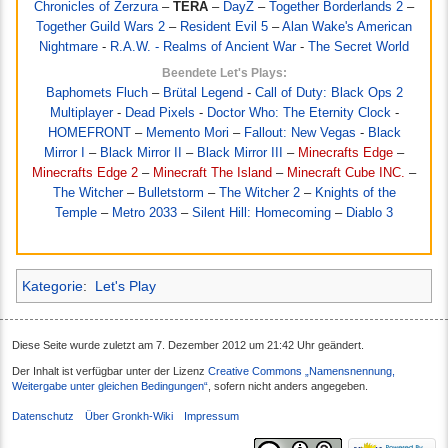
Chronicles of Zerzura
–
TERA
–
DayZ
–
Together Borderlands 2
–
Together Guild Wars 2
–
Resident Evil 5
–
Alan Wake's American
Nightmare
-
R.A.W. - Realms of Ancient War
-
The Secret World
Beendete Let's Plays:
Baphomets Fluch
–
Brütal Legend
-
Call of Duty: Black Ops 2
Multiplayer
-
Dead Pixels
-
Doctor Who: The Eternity Clock
-
HOMEFRONT
–
Memento Mori
–
Fallout: New Vegas
-
Black
Mirror I
–
Black Mirror II
–
Black Mirror III
–
Minecrafts Edge
–
Minecrafts Edge 2
–
Minecraft The Island
–
Minecraft Cube INC.
–
The Witcher
–
Bulletstorm
–
The Witcher 2
–
Knights of the
Temple
–
Metro 2033
–
Silent Hill: Homecoming
–
Diablo 3
Kategorie
:
Let's Play
Diese Seite wurde zuletzt am 7. Dezember 2012 um 21:42 Uhr geändert.
Der Inhalt ist verfügbar unter der Lizenz
Creative Commons „Namensnennung,
Weitergabe unter gleichen Bedingungen“
, sofern nicht anders angegeben.
Datenschutz
Über Gronkh-Wiki
Impressum