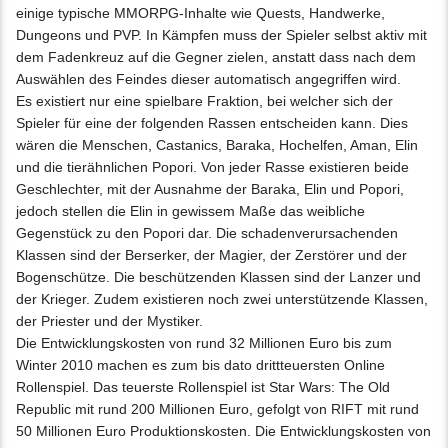
einige typische MMORPG-Inhalte wie Quests, Handwerke,
Dungeons und PVP. In Kämpfen muss der Spieler selbst aktiv mit
dem Fadenkreuz auf die Gegner zielen, anstatt dass nach dem
Auswählen des Feindes dieser automatisch angegriffen wird.
Es existiert nur eine spielbare Fraktion, bei welcher sich der
Spieler für eine der folgenden Rassen entscheiden kann. Dies
wären die Menschen, Castanics, Baraka, Hochelfen, Aman, Elin
und die tierähnlichen Popori. Von jeder Rasse existieren beide
Geschlechter, mit der Ausnahme der Baraka, Elin und Popori,
jedoch stellen die Elin in gewissem Maße das weibliche
Gegenstück zu den Popori dar. Die schadenverursachenden
Klassen sind der Berserker, der Magier, der Zerstörer und der
Bogenschütze. Die beschützenden Klassen sind der Lanzer und
der Krieger. Zudem existieren noch zwei unterstützende Klassen,
der Priester und der Mystiker.
Die Entwicklungskosten von rund 32 Millionen Euro bis zum
Winter 2010 machen es zum bis dato drittteuersten Online
Rollenspiel. Das teuerste Rollenspiel ist Star Wars: The Old
Republic mit rund 200 Millionen Euro, gefolgt von RIFT mit rund
50 Millionen Euro Produktionskosten. Die Entwicklungskosten von