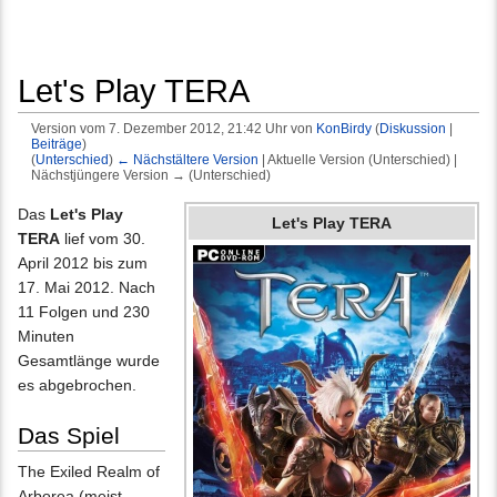
Let's Play TERA
Version vom 7. Dezember 2012, 21:42 Uhr von
KonBirdy
(
Diskussion
|
Beiträge
)
(
Unterschied
)
← Nächstältere Version
| Aktuelle Version (Unterschied) |
Nächstjüngere Version → (Unterschied)
Wechseln zu:
Navigation
,
Suche
Das
Let's Play
Let's Play TERA
TERA
lief vom 30.
April 2012 bis zum
17. Mai 2012. Nach
11 Folgen und 230
Minuten
Gesamtlänge wurde
es abgebrochen.
Das Spiel
The Exiled Realm of
Arborea (meist