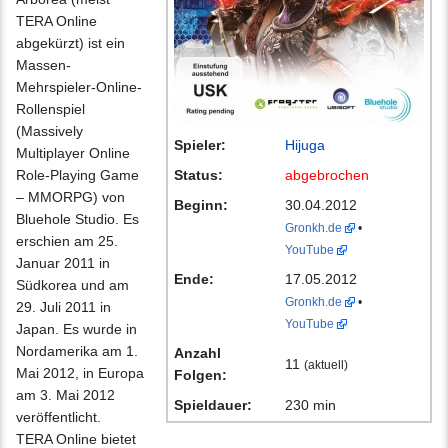
TERA Online
abgekürzt) ist ein
Massen-
Mehrspieler-Online-
Rollenspiel
(Massively
Spieler:
Hijuga
Multiplayer Online
Role-Playing Game
Status:
abgebrochen
– MMORPG) von
Beginn:
30.04.2012
Bluehole Studio. Es
Gronkh.de
•
erschien am 25.
YouTube
Januar 2011 in
Ende:
17.05.2012
Südkorea und am
Gronkh.de
•
29. Juli 2011 in
YouTube
Japan. Es wurde in
Nordamerika am 1.
Anzahl
11
(aktuell)
Mai 2012, in Europa
Folgen:
am 3. Mai 2012
Spieldauer:
230 min
veröffentlicht.
TERA Online bietet