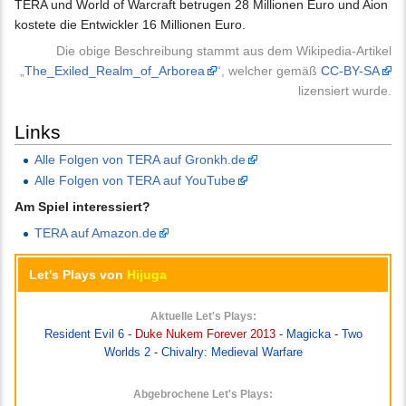
TERA und World of Warcraft betrugen 28 Millionen Euro und Aion
kostete die Entwickler 16 Millionen Euro.
Die obige Beschreibung stammt aus dem Wikipedia-Artikel
„
The_Exiled_Realm_of_Arborea
“, welcher gemäß
CC-BY-SA
lizensiert wurde.
Links
Alle Folgen von TERA auf Gronkh.de
Alle Folgen von TERA auf YouTube
Am Spiel interessiert?
TERA auf Amazon.de
Let's Plays von
Hijuga
Aktuelle Let's Plays:
Resident Evil 6
-
Duke Nukem Forever 2013
-
Magicka
-
Two
Worlds 2
-
Chivalry: Medieval Warfare
Abgebrochene Let's Plays: