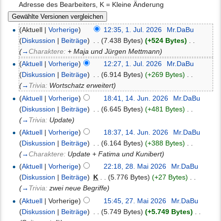
Adresse des Bearbeiters, K = Kleine Änderung
(Aktuell |
Vorherige
)
12:35, 1. Jul. 2026
‎
Mr.DaBu
(
Diskussion
|
Beiträge
)
‎
. .
(7.438 Bytes)
(+524 Bytes)
‎
. .
(
→
Charaktere:
+ Maja und Jürgen Mettmann
)
(
Aktuell
|
Vorherige
)
12:27, 1. Jul. 2026
‎
Mr.DaBu
(
Diskussion
|
Beiträge
)
‎
. .
(6.914 Bytes)
(+269 Bytes)
‎
. .
(
→
Trivia:
Wortschatz erweitert
)
(
Aktuell
|
Vorherige
)
18:41, 14. Jun. 2026
‎
Mr.DaBu
(
Diskussion
|
Beiträge
)
‎
. .
(6.645 Bytes)
(+481 Bytes)
‎
. .
(
→
Trivia:
Update
)
(
Aktuell
|
Vorherige
)
18:37, 14. Jun. 2026
‎
Mr.DaBu
(
Diskussion
|
Beiträge
)
‎
. .
(6.164 Bytes)
(+388 Bytes)
‎
. .
(
→
Charaktere:
Update + Fatima und Kunibert
)
(
Aktuell
|
Vorherige
)
22:18, 28. Mai 2026
‎
Mr.DaBu
(
Diskussion
|
Beiträge
)
‎
K
. .
(5.776 Bytes)
(+27 Bytes)
‎
. .
(
→
Trivia:
zwei neue Begriffe
)
(
Aktuell
| Vorherige)
15:45, 27. Mai 2026
‎
Mr.DaBu
(
Diskussion
|
Beiträge
)
‎
. .
(5.749 Bytes)
(+5.749 Bytes)
‎
. .