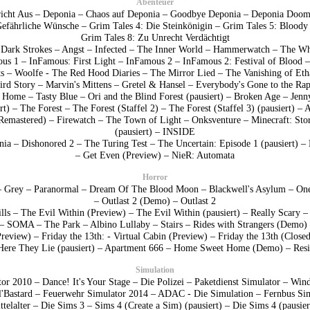
Abenteuer
icht Aus
–
Deponia
–
Chaos auf Deponia
–
Goodbye Deponia
–
Deponia Doom
Gefährliche Wünsche
–
Grim Tales 4: Die Steinkönigin
–
Grim Tales 5: Bloody
Grim Tales 8: Zu Unrecht Verdächtigt
–
Dark Strokes
–
Angst
–
Infected
–
The Inner World
–
Hammerwatch
–
The Wh
ous 1
–
InFamous: First Light
–
InFamous 2
–
InFamous 2: Festival of Blood
ts
–
Woolfe - The Red Hood Diaries
–
The Mirror Lied
–
The Vanishing of Eth
ird Story
–
Marvin's Mittens
–
Gretel & Hansel
–
Everybody's Gone to the Rap
 Home
–
Tasty Blue
–
Ori and the Blind Forest
(pausiert) –
Broken Age
–
Jenn
rt) –
The Forest
–
The Forest (Staffel 2)
–
The Forest (Staffel 3)
(pausiert) –
Remastered)
–
Firewatch
–
The Town of Light
–
Onksventure
–
Minecraft: St
(pausiert) –
INSIDE
nia
–
Dishonored 2
–
The Turing Test
–
The Uncertain: Episode 1
(pausiert) –
–
Get Even (Preview)
–
NieR: Automata
Horror
–
Grey
–
Paranormal
–
Dream Of The Blood Moon
–
Blackwell's Asylum
–
One
–
Outlast 2 (Demo)
–
Outlast 2
lls
–
The Evil Within (Preview)
–
The Evil Within
(pausiert) –
Really Scary
–
SOMA
–
The Park
–
Albino Lullaby
–
Stairs
–
Rides with Strangers (Demo)
Preview)
–
Friday the 13th: - Virtual Cabin (Preview)
–
Friday the 13th (Closed
Here They Lie
(pausiert) –
Apartment 666
–
Home Sweet Home (Demo)
–
Resi
Simulation
tor 2010
–
Dance! It's Your Stage
–
Die Polizei
–
Paketdienst Simulator
–
Wind
'Bastard
–
Feuerwehr Simulator 2014
–
ADAC - Die Simulation
–
Fernbus Si
telalter
–
Die Sims 3
–
Sims 4 (Create a Sim)
(pausiert) –
Die Sims 4
(pausier