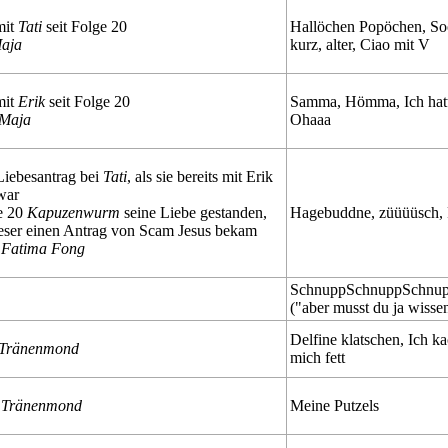
mit
Tati
seit Folge 20
Hallöchen Popöchen, So
aja
kurz, alter, Ciao mit V
mit
Erik
seit Folge 20
Samma, Hömma, Ich hat
Maja
Ohaaa
 Liebesantrag bei
Tati
, als sie bereits mit Erik
war
e 20
Kapuzenwurm
seine Liebe gestanden,
Hagebuddne, züüüüsch, 
eser einen Antrag von Scam Jesus bekam
n
Fatima Fong
SchnuppSchnuppSchnupp,
("aber musst du ja wisse
Delfine klatschen, Ich k
Tränenmond
mich fett
n
Tränenmond
Meine Putzels