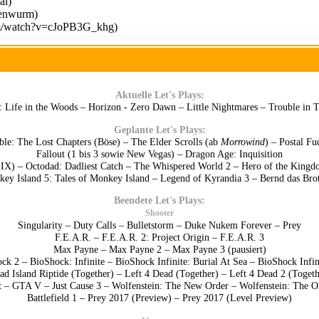
Aktuelle Let's Plays:
: Life in the Woods
–
Horizon - Zero Dawn
–
Little Nightmares
–
Trouble in 
Geplante Let's Plays:
le: The Lost Chapters (Böse) – The Elder Scrolls (ab
Morrowind
) – Postal F
Fallout (1 bis 3 sowie New Vegas) – Dragon Age: Inquisition
 IX) – Octodad: Dadliest Catch – The Whispered World 2 – Hero of the King
ey Island 5: Tales of Monkey Island – Legend of Kyrandia 3 – Bernd das Br
Beendete Let's Plays:
Shooter
Singularity
–
Duty Calls
–
Bulletstorm
–
Duke Nukem Forever
–
Prey
F.E.A.R.
–
F.E.A.R. 2: Project Origin
–
F.E.A.R. 3
Max Payne
–
Max Payne 2
–
Max Payne 3
(pausiert)
ock 2
–
BioShock: Infinite
–
BioShock Infinite: Burial At Sea
–
BioShock Infini
ad Island Riptide (Together)
–
Left 4 Dead (Together)
–
Left 4 Dead 2 (Togeth
t
–
GTA V
–
Just Cause 3
–
Wolfenstein: The New Order
–
Wolfenstein: The O
Battlefield 1
–
Prey 2017 (Preview)
–
Prey 2017 (Level Preview)