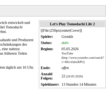
witch entwickelt und
Let's Play Tomodachi Life 2
itel
Tomodachi
[[File:|250px|center|Cover]]
ehnt.
Spieler:
Gronkh
kahashi und Produzent
Status:
aktiv
inschränkungen des
, eine nahezu
Beginn:
05.05.2026
us früheren Teilen
YouTube
dem täglich um 16 Uhr.
Ende:
offen
Anzahl
22
(26.05.2026)
Folgen:
Spieldauer:
13 Stunden 14 Minuten