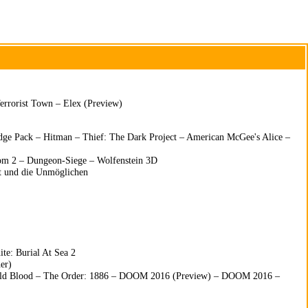
Terrorist Town
–
Elex (Preview)
udge Pack – Hitman – Thief: The Dark Project – American McGee's Alice –
dom 2 – Dungeon-Siege – Wolfenstein 3D
ot und die Unmöglichen
te: Burial At Sea 2
er)
ld Blood
–
The Order: 1886
–
DOOM 2016 (Preview)
–
DOOM 2016
–