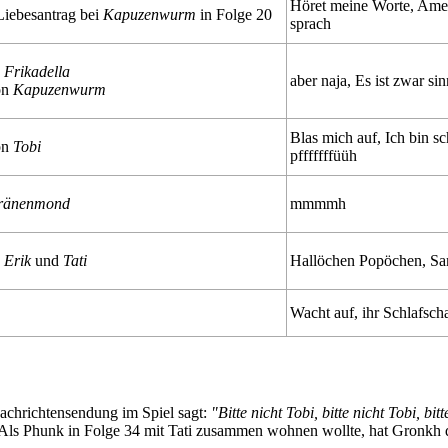
Höret meine Worte, Ame
 Liebesantrag bei
Kapuzenwurm
in Folge 20
sprach
n
Frikadella
aber naja, Es ist zwar sin
on
Kapuzenwurm
Blas mich auf, Ich bin sc
on
Tobi
pfffffffüüh
ränenmond
mmmmh
n
Erik
und
Tati
Hallöchen Popöchen, 
Wacht auf, ihr Schlafsch
Nachrichtensendung im Spiel sagt:
"Bitte nicht Tobi, bitte nicht Tobi, bit
 Als Phunk in Folge 34 mit Tati zusammen wohnen wollte, hat Gronkh