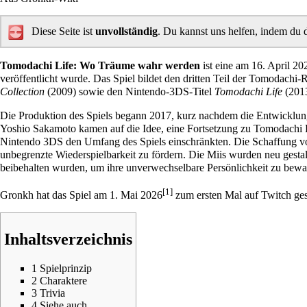
Diese Seite ist
unvollständig
. Du kannst uns helfen, indem du 
Tomodachi Life: Wo Träume wahr werden
ist eine am 16. April 2
veröffentlicht wurde. Das Spiel bildet den dritten Teil der Tomodachi
Collection
(2009) sowie den Nintendo-3DS-Titel
Tomodachi Life
(2013
Die Produktion des Spiels begann 2017, kurz nachdem die Entwicklu
Yoshio Sakamoto kamen auf die Idee, eine Fortsetzung zu Tomodachi L
Nintendo 3DS den Umfang des Spiels einschränkten. Die Schaffung von 
unbegrenzte Wiederspielbarkeit zu fördern. Die Miis wurden neu gestal
beibehalten wurden, um ihre unverwechselbare Persönlichkeit zu bewa
[1]
Gronkh
hat das Spiel am 1. Mai 2026
zum ersten Mal auf Twitch gest
Inhaltsverzeichnis
1
Spielprinzip
2
Charaktere
3
Trivia
4
Siehe auch