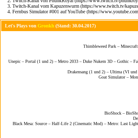
Twitch-Kanal von PhunkRoyal
Twitch-Kanal vom Kapuzenwurm
Fernbus Simulator #001 auf YouTube
Let's Plays von
Gronkh
(Stand: 30.04.2017)
Thimbleweed Park
–
Minecraft
Unepic – Portal (1 und 2) – Metro 2033 – Duke Nukem 3D – Gothic – Fab
Drakensang (1 und 2) – Ultima (VI und
Goat Simulator – Monk
BioShock
–
BioSh
De
Black Mesa: Source
–
Half-Life 2 (Cinematic Mod)
–
Metro: Last Ligh