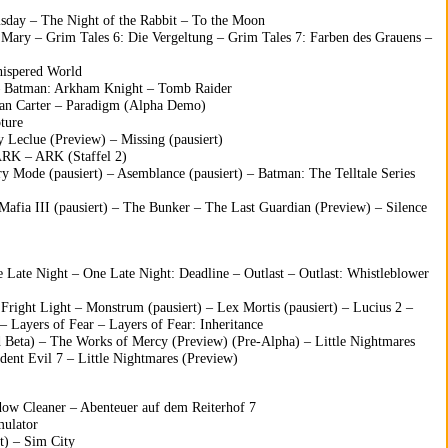
sday
–
The Night of the Rabbit
–
To the Moon
 Mary
–
Grim Tales 6: Die Vergeltung
–
Grim Tales 7: Farben des Grauens
–
ispered World
–
Batman: Arkham Knight
–
Tomb Raider
an Carter
–
Paradigm (Alpha Demo)
ture
y Leclue (Preview)
–
Missing
(pausiert)
ARK
–
ARK (Staffel 2)
ory Mode
(pausiert) –
Asemblance
(pausiert) –
Batman: The Telltale Series
Mafia III
(pausiert) –
The Bunker
–
The Last Guardian (Preview)
–
Silence
 Late Night
–
One Late Night: Deadline
–
Outlast
–
Outlast: Whistleblower
–
Fright Light
–
Monstrum
(pausiert) –
Lex Mortis
(pausiert) –
Lucius 2
–
–
Layers of Fear
–
Layers of Fear: Inheritance
 Beta)
–
The Works of Mercy (Preview) (Pre-Alpha)
–
Little Nightmares
dent Evil 7
–
Little Nightmares (Preview)
ow Cleaner
–
Abenteuer auf dem Reiterhof 7
mulator
t) –
Sim City