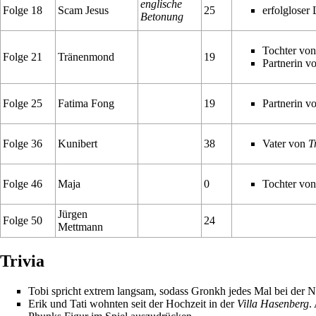
englische
Folge 18
Scam Jesus
25
erfolgloser
Betonung
Tochter vo
Folge 21
Tränenmond
19
Partnerin v
Folge 25
Fatima Fong
19
Partnerin v
Folge 36
Kunibert
38
Vater von
T
Folge 46
Maja
0
Tochter vo
Jürgen
Folge 50
24
Mettmann
Trivia
Tobi spricht extrem langsam, sodass Gronkh jedes Mal bei der 
Erik und Tati wohnten seit der Hochzeit in der
Villa Hasenberg
.