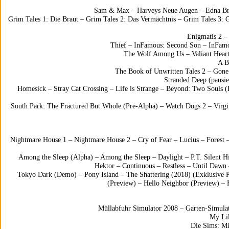
Sam & Max
–
Harveys Neue Augen
–
Edna Br
Grim Tales 1: Die Braut
–
Grim Tales 2: Das Vermächtnis
–
Grim Tales 3: 
Enigmatis 2
Thief
–
InFamous: Second Son
–
InFam
The Wolf Among Us
–
Valiant Hear
A B
The Book of Unwritten Tales 2
–
Gone
Stranded Deep
(pausie
Homesick
–
Stray Cat Crossing
–
Life is Strange
–
Beyond: Two Souls (
South Park: The Fractured But Whole (Pre-Alpha)
–
Watch Dogs 2
–
Virgi
Nightmare House 1
–
Nightmare House 2
–
Cry of Fear
–
Lucius
–
Forest
Among the Sleep (Alpha)
–
Among the Sleep
–
Daylight
–
P.T. Silent Hi
Hektor
–
Continuous
–
Restless
–
Until Dawn
Tokyo Dark (Demo)
–
Pony Island
–
The Shattering (2018) (Exklusive 
(Preview)
–
Hello Neighbor (Preview)
–
Müllabfuhr Simulator 2008
–
Garten-Simula
My Lil
Die Sims: Mit