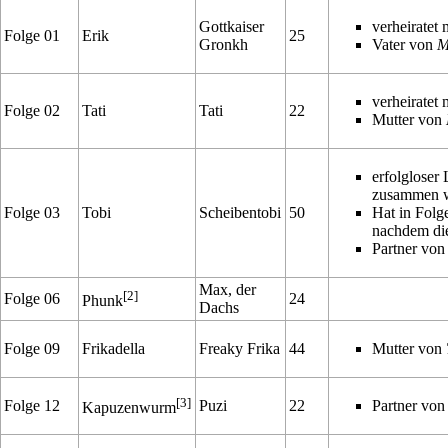
Gottkaiser
verheiratet 
Folge 01
Erik
25
Gronkh
Vater von
M
verheiratet 
Folge 02
Tati
Tati
22
Mutter von
erfolgloser
zusammen 
Folge 03
Tobi
Scheibentobi
50
Hat in Folg
nachdem di
Partner vo
Max, der
[2]
Folge 06
24
Phunk
Dachs
Folge 09
Frikadella
Freaky Frika
44
Mutter von
[3]
Folge 12
Puzi
22
Partner vo
Kapuzenwurm