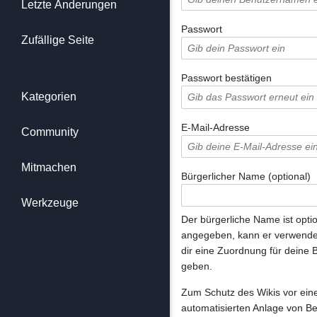
Letzte Änderungen
Passwort
Zufällige Seite
Passwort bestätigen
Kategorien
E-Mail-Adresse
Community
Mitmachen
Bürgerlicher Name (optional)
Werkzeuge
Der bürgerliche Name ist optio
angegeben, kann er verwende
dir eine Zuordnung für deine 
geben.
Zum Schutz des Wikis vor ein
automatisierten Anlage von B