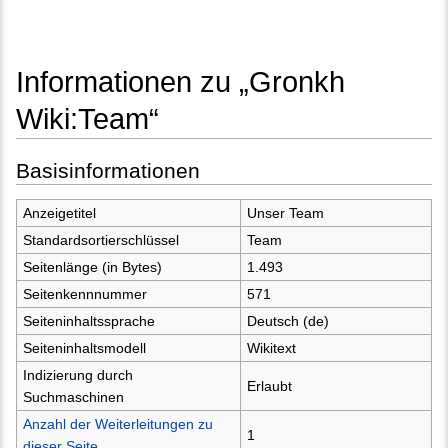
Informationen zu „Gronkh
Wiki:Team“
Wechseln zu:
Navigation
,
Suche
Basisinformationen
Anzeigetitel
Unser Team
Standardsortierschlüssel
Team
Seitenlänge (in Bytes)
1.493
Seitenkennnummer
571
Seiteninhaltssprache
Deutsch (de)
Seiteninhaltsmodell
Wikitext
Indizierung durch
Erlaubt
Suchmaschinen
Anzahl der Weiterleitungen zu
1
dieser Seite