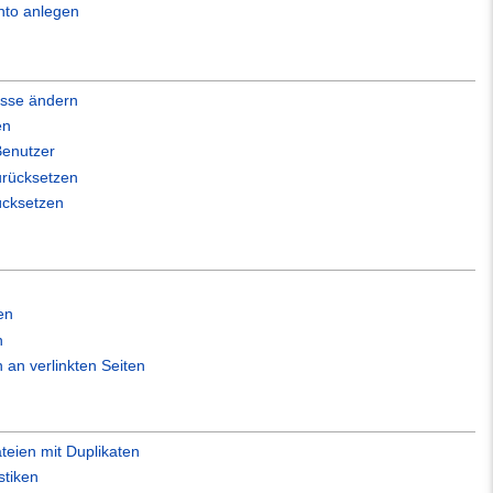
nto anlegen
esse ändern
en
Benutzer
urücksetzen
ücksetzen
en
n
an verlinkten Seiten
ateien mit Duplikaten
stiken