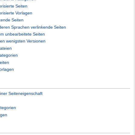
risierte Seiten
orisierte Vorlagen
nkende Seiten
deren Sprachen verlinkende Seiten
em unbearbeitete Seiten
den wenigsten Versionen
ateien
ategorien
eiten
orlagen
einer Seiteneigenschaft
tegorien
ngen