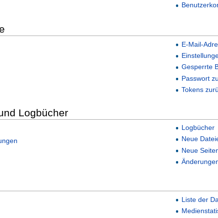
Benutzerko
e
E-Mail-Adr
Einstellung
Gesperrte 
Passwort z
Tokens zur
 und Logbücher
Logbücher
Neue Datei
rungen
Neue Seite
Änderungen 
Liste der D
Medienstati