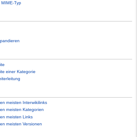
h MIME-Typ
xpandieren
ite
ite einer Kategorie
iterleitung
en meisten Interwikilinks
den meisten Kategorien
den meisten Links
den meisten Versionen