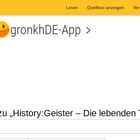
Lesen
Quelltext anzeigen
Ver
zu „History:Geister – Die lebenden 
he