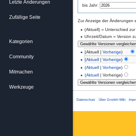
Letzte Änderungen
bis Jahr:
Zufällige Seite
Zur Anzeige der Änderungen ei
(Aktuell) = Unterschied zu
Uhrzeit/Datum = Version z
Kategorien
(Aktuell |
Vorherige
)
Community
(
Aktuell
|
Vorherige
)
(
Aktuell
|
Vorherige
)
Mitmachen
(
Aktuell
| Vorherige)
Werkzeuge
Datenschutz
Über Gronkh-Wiki
Imp