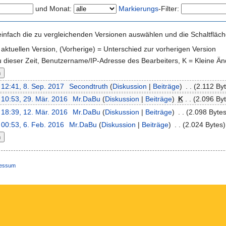
und Monat:
Markierungs
-Filter:
nfach die zu vergleichenden Versionen auswählen und die Schaltfläche
r aktuellen Version, (Vorherige) = Unterschied zur vorherigen Version
u dieser Zeit, Benutzername/IP-Adresse des Bearbeiters, K = Kleine Ä
12:41, 8. Sep. 2017
‎
Secondtruth
(
Diskussion
|
Beiträge
)
‎
. .
(2.112 By
10:53, 29. Mär. 2016
‎
Mr.DaBu
(
Diskussion
|
Beiträge
)
‎
K
. .
(2.096 By
18:39, 12. Mär. 2016
‎
Mr.DaBu
(
Diskussion
|
Beiträge
)
‎
. .
(2.098 Bytes
00:53, 6. Feb. 2016
‎
Mr.DaBu
(
Diskussion
|
Beiträge
)
‎
. .
(2.024 Bytes)
ressum