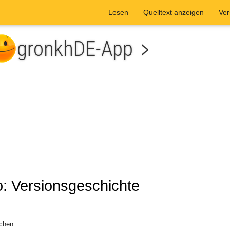
Lesen
Quelltext anzeigen
Ver
o: Versionsgeschichte
n
he
uchen