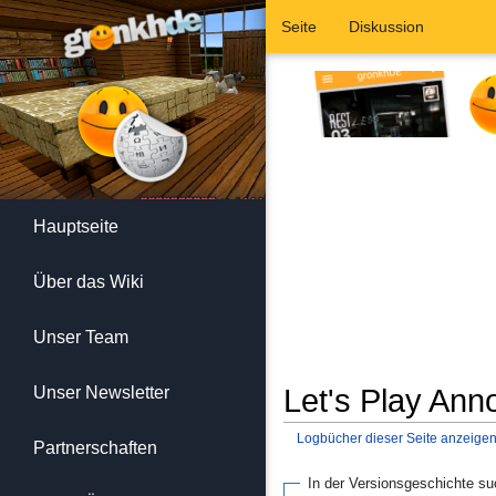
Seite
Diskussion
Hauptseite
Über das Wiki
Unser Team
Unser Newsletter
Let's Play Ann
Logbücher dieser Seite anzeige
Partnerschaften
Wechseln zu:
Navigation
,
Suc
In der Versionsgeschichte s