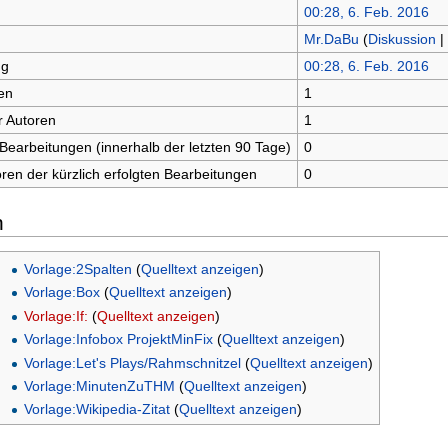
00:28, 6. Feb. 2016
Mr.DaBu
(
Diskussion
|
ng
00:28, 6. Feb. 2016
en
1
r Autoren
1
 Bearbeitungen (innerhalb der letzten 90 Tage)
0
oren der kürzlich erfolgten Bearbeitungen
0
n
Vorlage:2Spalten
(
Quelltext anzeigen
)
Vorlage:Box
(
Quelltext anzeigen
)
Vorlage:If:
(
Quelltext anzeigen
)
Vorlage:Infobox ProjektMinFix
(
Quelltext anzeigen
)
Vorlage:Let's Plays/Rahmschnitzel
(
Quelltext anzeigen
)
Vorlage:MinutenZuTHM
(
Quelltext anzeigen
)
Vorlage:Wikipedia-Zitat
(
Quelltext anzeigen
)