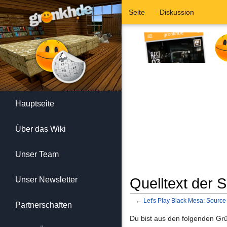
Seite
Diskussion
Hauptseite
Über das Wiki
Unser Team
Unser Newsletter
Quelltext der 
←
Let's Play Black Mesa: Source
Partnerschaften
Wechseln zu:
Navigation
,
Suc
Du bist aus den folgenden Grün