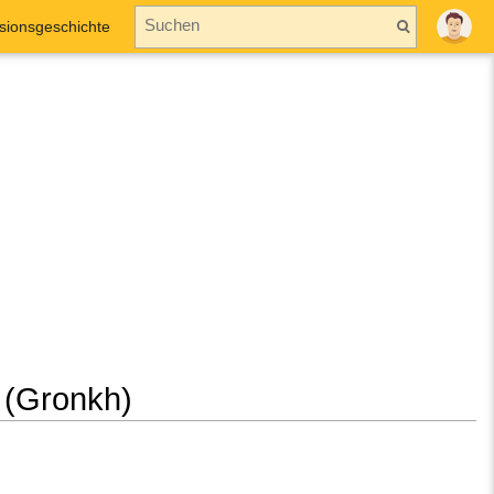
sionsgeschichte
e (Gronkh)