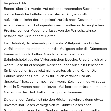
Vagabund „Mr.
Bones“ überführt wurde. Auf seiner paranormalen Suche, um die
wahrscheinliche Entführung der kleinen Amy endgültig
aufzuklären, kehrt der „Inspektor“ zurück nach Dowerton, dem
einst malerischen Dorf irgendwo weit draußen in der englischen
Provinz, von der Moderne erfasst, von der Wirtschaftskrise
befallen, wie viele andere Dörfer.
Der Bahnhof, der ehemals prachtvolle Mittelpunkt des Dorfes
verfällt mehr und mehr und nur die Mutigsten oder die Dümmsten
trauen sich noch dorthin. Gleich daneben steht das
Bahnhofshotel aus der Viktorianischen Epoche. Ursprünglich eine
wahre Oase für erschöpfte Reisende, aber auch ein Liebesnest
für Ehebrecher, ist es jetzt nichts weiter, als eine Ruine. Die
Fäulnis lässt das Hotel Stück für Stück verfallen und als
„Inspektor“ hast du nur noch sehr wenig Zeit – denn du wirst das
Hotel in Dowerton noch ein letztes Mal betreten müssen, um dem
Geheimnis des Dark Fall auf die Spur zu kommen.
Du darfst der Dunkelheit nie den Rücken zukehren, denn etwas
unvorstellbar Böses verbirgt sich im Dunkel dieses alten
Gebäudes, um von deiner Seele zu zehren und sie qualvoll zu