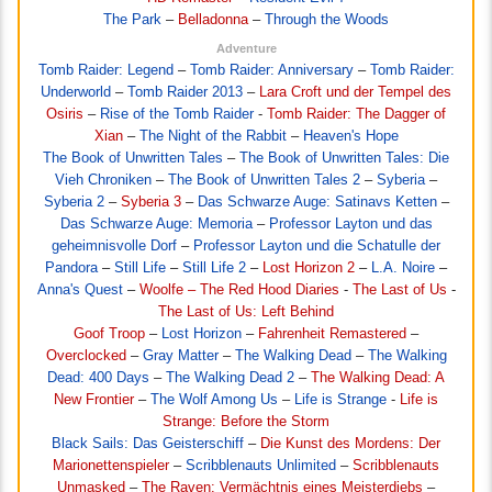
The Park
–
Belladonna
–
Through the Woods
Adventure
Tomb Raider: Legend
–
Tomb Raider: Anniversary
–
Tomb Raider:
Underworld
–
Tomb Raider 2013
–
Lara Croft und der Tempel des
Osiris
–
Rise of the Tomb Raider
-
Tomb Raider: The Dagger of
Xian
–
The Night of the Rabbit
–
Heaven's Hope
The Book of Unwritten Tales
–
The Book of Unwritten Tales: Die
Vieh Chroniken
–
The Book of Unwritten Tales 2
–
Syberia
–
Syberia 2
–
Syberia 3
–
Das Schwarze Auge: Satinavs Ketten
–
Das Schwarze Auge: Memoria
–
Professor Layton und das
geheimnisvolle Dorf
–
Professor Layton und die Schatulle der
Pandora
–
Still Life
–
Still Life 2
–
Lost Horizon 2
–
L.A. Noire
–
Anna's Quest
–
Woolfe – The Red Hood Diaries
-
The Last of Us
-
The Last of Us: Left Behind
Goof Troop
–
Lost Horizon
–
Fahrenheit Remastered
–
Overclocked
–
Gray Matter
–
The Walking Dead
–
The Walking
Dead: 400 Days
–
The Walking Dead 2
–
The Walking Dead: A
New Frontier
–
The Wolf Among Us
–
Life is Strange
-
Life is
Strange: Before the Storm
Black Sails: Das Geisterschiff
–
Die Kunst des Mordens: Der
Marionettenspieler
–
Scribblenauts Unlimited
–
Scribblenauts
Unmasked
–
The Raven: Vermächtnis eines Meisterdiebs
–