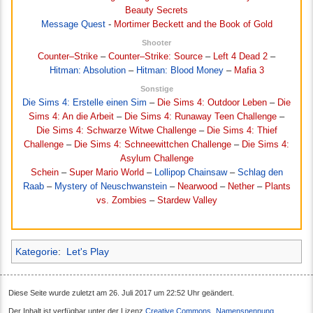
Beauty Secrets
Message Quest
-
Mortimer Beckett and the Book of Gold
Shooter
Counter–Strike
–
Counter–Strike: Source
–
Left 4 Dead 2
–
Hitman: Absolution
–
Hitman: Blood Money
–
Mafia 3
Sonstige
Die Sims 4: Erstelle einen Sim
–
Die Sims 4: Outdoor Leben
–
Die
Sims 4: An die Arbeit
–
Die Sims 4: Runaway Teen Challenge
–
Die Sims 4: Schwarze Witwe Challenge
–
Die Sims 4: Thief
Challenge
–
Die Sims 4: Schneewittchen Challenge
–
Die Sims 4:
Asylum Challenge
Schein
–
Super Mario World
–
Lollipop Chainsaw
–
Schlag den
Raab
–
Mystery of Neuschwanstein
–
Nearwood
–
Nether
–
Plants
vs. Zombies
–
Stardew Valley
Kategorie
:
Let's Play
Diese Seite wurde zuletzt am 26. Juli 2017 um 22:52 Uhr geändert.
Der Inhalt ist verfügbar unter der Lizenz
Creative Commons „Namensnennung,