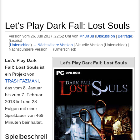
Let's Play Dark Fall: Lost Souls
Version vom 26. Juli 2017, 22:52 Uhr von
Mr.DaBu
(
Diskussion
|
Beiträge
)
(Linkfix)
(
Unterschied
)
← Nächstältere Version
| Aktuelle Version (Unterschied) |
Nächstjüngere Version → (Unterschied)
Wechseln zu:
Navigation
,
Suche
Let's Play Dark
Let's Play Dark Fall: Lost Souls
Fall: Lost Souls
ist
ein Projekt von
TRASHTAZMANI
,
das vom 8. Januar
bis zum 7. Februar
2013 lief und 28
Folgen mit einer
Spieldauer von 469
Minuten beinhaltet.
Spielbeschreibung