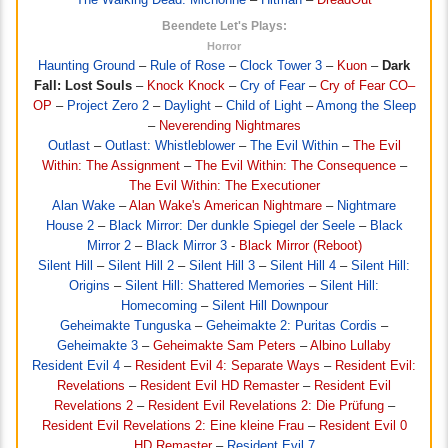
Beendete Let's Plays:
Horror
Haunting Ground
–
Rule of Rose
–
Clock Tower 3
–
Kuon
–
Dark
Fall: Lost Souls
–
Knock Knock
–
Cry of Fear
–
Cry of Fear CO–
OP
–
Project Zero 2
–
Daylight
–
Child of Light
–
Among the Sleep
–
Neverending Nightmares
Outlast
–
Outlast: Whistleblower
–
The Evil Within
–
The Evil
Within: The Assignment
–
The Evil Within: The Consequence
–
The Evil Within: The Executioner
Alan Wake
–
Alan Wake's American Nightmare
–
Nightmare
House 2
–
Black Mirror: Der dunkle Spiegel der Seele
–
Black
Mirror 2
–
Black Mirror 3
-
Black Mirror (Reboot)
Silent Hill
–
Silent Hill 2
–
Silent Hill 3
–
Silent Hill 4
–
Silent Hill:
Origins
–
Silent Hill: Shattered Memories
–
Silent Hill:
Homecoming
–
Silent Hill Downpour
Geheimakte Tunguska
–
Geheimakte 2: Puritas Cordis
–
Geheimakte 3
–
Geheimakte Sam Peters
–
Albino Lullaby
Resident Evil 4
–
Resident Evil 4: Separate Ways
–
Resident Evil:
Revelations
–
Resident Evil HD Remaster
–
Resident Evil
Revelations 2
–
Resident Evil Revelations 2: Die Prüfung
–
Resident Evil Revelations 2: Eine kleine Frau
–
Resident Evil 0
HD Remaster
–
Resident Evil 7