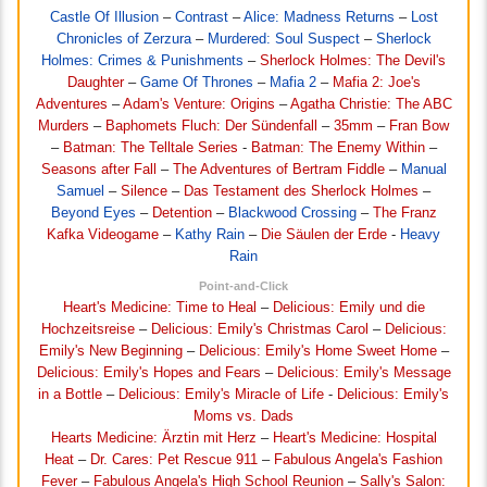
Castle Of Illusion
–
Contrast
–
Alice: Madness Returns
–
Lost
Chronicles of Zerzura
–
Murdered: Soul Suspect
–
Sherlock
Holmes: Crimes & Punishments
–
Sherlock Holmes: The Devil's
Daughter
–
Game Of Thrones
–
Mafia 2
–
Mafia 2: Joe's
Adventures
–
Adam's Venture: Origins
–
Agatha Christie: The ABC
Murders
–
Baphomets Fluch: Der Sündenfall
–
35mm
–
Fran Bow
–
Batman: The Telltale Series
-
Batman: The Enemy Within
–
Seasons after Fall
–
The Adventures of Bertram Fiddle
–
Manual
Samuel
–
Silence
–
Das Testament des Sherlock Holmes
–
Beyond Eyes
–
Detention
–
Blackwood Crossing
–
The Franz
Kafka Videogame
–
Kathy Rain
–
Die Säulen der Erde
-
Heavy
Rain
Point-and-Click
Heart's Medicine: Time to Heal
–
Delicious: Emily und die
Hochzeitsreise
–
Delicious: Emily's Christmas Carol
–
Delicious:
Emily's New Beginning
–
Delicious: Emily's Home Sweet Home
–
Delicious: Emily's Hopes and Fears
–
Delicious: Emily's Message
in a Bottle
–
Delicious: Emily's Miracle of Life
-
Delicious: Emily's
Moms vs. Dads
Hearts Medicine: Ärztin mit Herz
–
Heart's Medicine: Hospital
Heat
–
Dr. Cares: Pet Rescue 911
–
Fabulous Angela's Fashion
Fever
–
Fabulous Angela's High School Reunion
–
Sally's Salon: