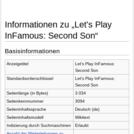
Informationen zu „Let's Play
InFamous: Second Son“
Wechseln zu:
Navigation
,
Suche
Basisinformationen
Anzeigetitel
Let's Play InFamous:
Second Son
Standardsortierschlüssel
Let's Play InFamous:
Second Son
Seitenlänge (in Bytes)
3.034
Seitenkennnummer
3094
Seiteninhaltssprache
Deutsch (de)
Seiteninhaltsmodell
Wikitext
Indizierung durch Suchmaschinen
Erlaubt
Anzahl der Weiterleitungen zu