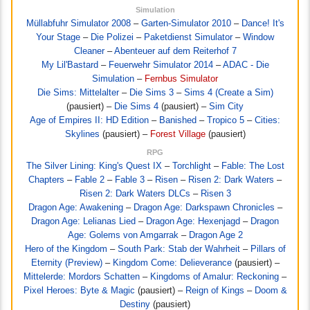
Simulation
Müllabfuhr Simulator 2008
–
Garten-Simulator 2010
–
Dance! It's
Your Stage
–
Die Polizei
–
Paketdienst Simulator
–
Window
Cleaner
–
Abenteuer auf dem Reiterhof 7
My Lil'Bastard
–
Feuerwehr Simulator 2014
–
ADAC - Die
Simulation
–
Fernbus Simulator
Die Sims: Mittelalter
–
Die Sims 3
–
Sims 4 (Create a Sim)
(pausiert) –
Die Sims 4
(pausiert) –
Sim City
Age of Empires II: HD Edition
–
Banished
–
Tropico 5
–
Cities:
Skylines
(pausiert) –
Forest Village
(pausiert)
RPG
The Silver Lining: King's Quest IX
–
Torchlight
–
Fable: The Lost
Chapters
–
Fable 2
–
Fable 3
–
Risen
–
Risen 2: Dark Waters
–
Risen 2: Dark Waters DLCs
–
Risen 3
Dragon Age: Awakening
–
Dragon Age: Darkspawn Chronicles
–
Dragon Age: Lelianas Lied
–
Dragon Age: Hexenjagd
–
Dragon
Age: Golems von Amgarrak
–
Dragon Age 2
Hero of the Kingdom
–
South Park: Stab der Wahrheit
–
Pillars of
Eternity (Preview)
–
Kingdom Come: Delieverance
(pausiert) –
Mittelerde: Mordors Schatten
–
Kingdoms of Amalur: Reckoning
–
Pixel Heroes: Byte & Magic
(pausiert) –
Reign of Kings
–
Doom &
Destiny
(pausiert)