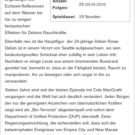
Anzahl
29
(20.04.2014)
Echtzeit-Reflexionen
Folgen:
auf dem Wasser bis
Spieldauer:
19 Stunden
hin zu einigen
fantastischen
Effekten für Delsins Rauchkräfte.
Ebenfalls neu ist die Hauptfigur: der 24-jährige Delsin Rowe.
Delsin ist in einem Vorort von Seattle aufgewachsen, wo sein
bedeutungsvolles Schicksal eher zufällig in sein Leben tritt:
Nachdem er einige Leute aus einem brennenden Buswrack
gerettet hat, bemerkt er, dass er die Fähigkeit besitzt, Rauch zu
manipulieren, ihn zu bewegen oder sich sogar in ihn zu
verwandeln.
Sieben Jahre sind seit der letzten Episode mit Cole MacGrath
vergangen und die Welt hat sich deutlich verändert. Jeder Bürger,
der nur die geringsten Anzeichen von übernatürlichen Kräften
zeigt wird als „Bio-Terrorist“ abgestempelt und sofort dem
Department of Unified Protection (DUP) überstellt. Einer
Regierungseinrichtung, die sicherstellen soll, dass sich die
katastrophalen Ereignisse von Empire City und New Marais