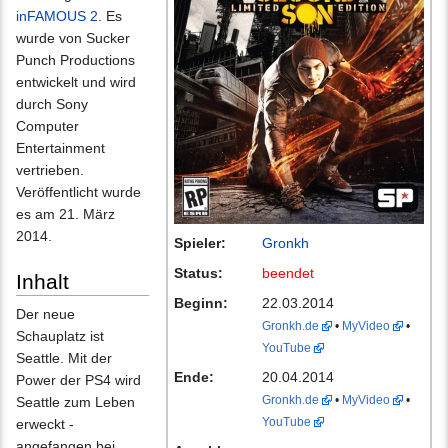
inFAMOUS 2
. Es
wurde von Sucker
Punch Productions
entwickelt und wird
durch Sony
Computer
Entertainment
vertrieben.
Veröffentlicht wurde
es am 21. März
2014.
Spieler:
Gronkh
Status:
beendet
Inhalt
Beginn:
22.03.2014
Der neue
Gronkh.de
•
MyVideo
•
Schauplatz ist
YouTube
Seattle. Mit der
Ende:
20.04.2014
Power der PS4 wird
Gronkh.de
•
MyVideo
•
Seattle zum Leben
YouTube
erweckt -
angefangen bei