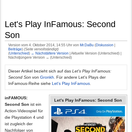
Let's Play InFamous: Second
Son
Version vom 4. Oktober 2014, 14:55 Uhr von
Mr.DaBu
(
Diskussion
|
Beiträge
)
(Seite vervollständigt)
(
Unterschied
)
← Nächstältere Version
| Aktuelle Version (Unterschied) |
Nächstjüngere Version → (Unterschied)
Wechseln zu:
Navigation
,
Suche
Dieser Artikel bezieht sich auf das
Let's Play InFamous:
Second Son
von
Gronkh
. Für andere Let's Plays der
InFamous-Reihe siehe
Let's Play InFamous
.
inFAMOUS:
Let's Play InFamous: Second Son
Second Son
ist ein
Action-Videospiel für
die Playstation 4 und
ist zugleich der
Nachfolger von