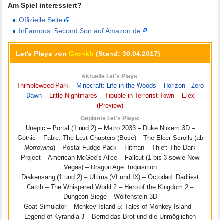
Am Spiel interessiert?
Offizielle Seite
InFamous: Second Son auf Amazon.de
Let's Plays von
Gronkh
(Stand: 30.04.2017)
Aktuelle Let's Plays:
Thimbleweed Park
–
Minecraft: Life in the Woods
–
Horizon - Zero
Dawn
–
Little Nightmares
–
Trouble in Terrorist Town
–
Elex
(Preview)
Geplante Let's Plays:
Unepic – Portal (1 und 2) – Metro 2033 – Duke Nukem 3D –
Gothic – Fable: The Lost Chapters (Böse) – The Elder Scrolls (ab
Morrowind
) – Postal Fudge Pack – Hitman – Thief: The Dark
Project – American McGee's Alice – Fallout (1 bis 3 sowie New
Vegas) – Dragon Age: Inquisition
Drakensang (1 und 2) – Ultima (VI und IX) – Octodad: Dadliest
Catch – The Whispered World 2 – Hero of the Kingdom 2 –
Dungeon-Siege – Wolfenstein 3D
Goat Simulator – Monkey Island 5: Tales of Monkey Island –
Legend of Kyrandia 3 – Bernd das Brot und die Unmöglichen