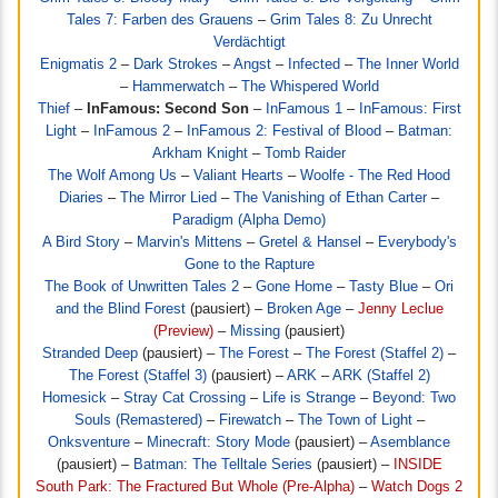
Tales 7: Farben des Grauens
–
Grim Tales 8: Zu Unrecht
Verdächtigt
Enigmatis 2
–
Dark Strokes
–
Angst
–
Infected
–
The Inner World
–
Hammerwatch
–
The Whispered World
Thief
–
InFamous: Second Son
–
InFamous 1
–
InFamous: First
Light
–
InFamous 2
–
InFamous 2: Festival of Blood
–
Batman:
Arkham Knight
–
Tomb Raider
The Wolf Among Us
–
Valiant Hearts
–
Woolfe - The Red Hood
Diaries
–
The Mirror Lied
–
The Vanishing of Ethan Carter
–
Paradigm (Alpha Demo)
A Bird Story
–
Marvin's Mittens
–
Gretel & Hansel
–
Everybody's
Gone to the Rapture
The Book of Unwritten Tales 2
–
Gone Home
–
Tasty Blue
–
Ori
and the Blind Forest
(pausiert) –
Broken Age
–
Jenny Leclue
(Preview)
–
Missing
(pausiert)
Stranded Deep
(pausiert) –
The Forest
–
The Forest (Staffel 2)
–
The Forest (Staffel 3)
(pausiert) –
ARK
–
ARK (Staffel 2)
Homesick
–
Stray Cat Crossing
–
Life is Strange
–
Beyond: Two
Souls (Remastered)
–
Firewatch
–
The Town of Light
–
Onksventure
–
Minecraft: Story Mode
(pausiert) –
Asemblance
(pausiert) –
Batman: The Telltale Series
(pausiert) –
INSIDE
South Park: The Fractured But Whole (Pre-Alpha)
–
Watch Dogs 2