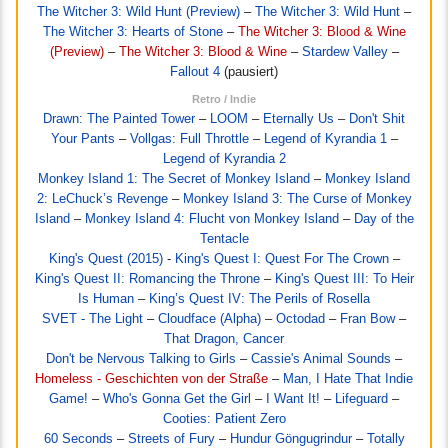
The Witcher 3: Wild Hunt (Preview)
–
The Witcher 3: Wild Hunt
–
The Witcher 3: Hearts of Stone
–
The Witcher 3: Blood & Wine
(Preview)
–
The Witcher 3: Blood & Wine
–
Stardew Valley
–
Fallout 4
(pausiert)
Retro / Indie
Drawn: The Painted Tower
–
LOOM
–
Eternally Us
–
Don't Shit
Your Pants
–
Vollgas: Full Throttle
–
Legend of Kyrandia 1
–
Legend of Kyrandia 2
Monkey Island 1: The Secret of Monkey Island
–
Monkey Island
2: LeChuck’s Revenge
–
Monkey Island 3: The Curse of Monkey
Island
–
Monkey Island 4: Flucht von Monkey Island
–
Day of the
Tentacle
King's Quest (2015)
-
King's Quest I: Quest For The Crown
–
King's Quest II: Romancing the Throne
–
King's Quest III: To Heir
Is Human
–
King’s Quest IV: The Perils of Rosella
SVET - The Light
–
Cloudface (Alpha)
–
Octodad
–
Fran Bow
–
That Dragon, Cancer
Don't be Nervous Talking to Girls
–
Cassie's Animal Sounds
–
Homeless - Geschichten von der Straße
–
Man, I Hate That Indie
Game!
–
Who's Gonna Get the Girl
–
I Want It!
–
Lifeguard
–
Cooties: Patient Zero
60 Seconds
–
Streets of Fury
–
Hundur Göngugrindur
–
Totally