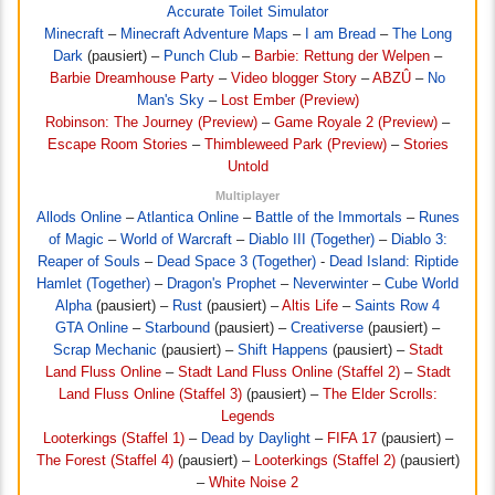
Accurate Toilet Simulator
Minecraft
–
Minecraft Adventure Maps
–
I am Bread
–
The Long
Dark
(pausiert) –
Punch Club
–
Barbie: Rettung der Welpen
–
Barbie Dreamhouse Party
–
Video blogger Story
–
ABZÛ
–
No
Man's Sky
–
Lost Ember (Preview)
Robinson: The Journey (Preview)
–
Game Royale 2 (Preview)
–
Escape Room Stories
–
Thimbleweed Park (Preview)
–
Stories
Untold
Multiplayer
Allods Online
–
Atlantica Online
–
Battle of the Immortals
–
Runes
of Magic
–
World of Warcraft
–
Diablo III (Together)
–
Diablo 3:
Reaper of Souls
–
Dead Space 3 (Together)
-
Dead Island: Riptide
Hamlet (Together)
–
Dragon's Prophet
–
Neverwinter
–
Cube World
Alpha
(pausiert) –
Rust
(pausiert) –
Altis Life
–
Saints Row 4
GTA Online
–
Starbound
(pausiert) –
Creativerse
(pausiert) –
Scrap Mechanic
(pausiert) –
Shift Happens
(pausiert) –
Stadt
Land Fluss Online
–
Stadt Land Fluss Online (Staffel 2)
–
Stadt
Land Fluss Online (Staffel 3)
(pausiert) –
The Elder Scrolls:
Legends
Looterkings (Staffel 1)
–
Dead by Daylight
–
FIFA 17
(pausiert) –
The Forest (Staffel 4)
(pausiert) –
Looterkings (Staffel 2)
(pausiert)
–
White Noise 2