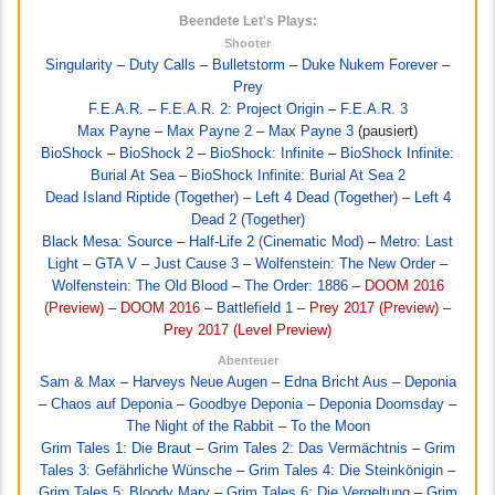
Beendete Let's Plays:
Shooter
Singularity
–
Duty Calls
–
Bulletstorm
–
Duke Nukem Forever
–
Prey
F.E.A.R.
–
F.E.A.R. 2: Project Origin
–
F.E.A.R. 3
Max Payne
–
Max Payne 2
–
Max Payne 3
(pausiert)
BioShock
–
BioShock 2
–
BioShock: Infinite
–
BioShock Infinite:
Burial At Sea
–
BioShock Infinite: Burial At Sea 2
Dead Island Riptide (Together)
–
Left 4 Dead (Together)
–
Left 4
Dead 2 (Together)
Black Mesa: Source
–
Half-Life 2 (Cinematic Mod)
–
Metro: Last
Light
–
GTA V
–
Just Cause 3
–
Wolfenstein: The New Order
–
Wolfenstein: The Old Blood
–
The Order: 1886
–
DOOM 2016
(Preview)
–
DOOM 2016
–
Battlefield 1
–
Prey 2017 (Preview)
–
Prey 2017 (Level Preview)
Abenteuer
Sam & Max
–
Harveys Neue Augen
–
Edna Bricht Aus
–
Deponia
–
Chaos auf Deponia
–
Goodbye Deponia
–
Deponia Doomsday
–
The Night of the Rabbit
–
To the Moon
Grim Tales 1: Die Braut
–
Grim Tales 2: Das Vermächtnis
–
Grim
Tales 3: Gefährliche Wünsche
–
Grim Tales 4: Die Steinkönigin
–
Grim Tales 5: Bloody Mary
–
Grim Tales 6: Die Vergeltung
–
Grim