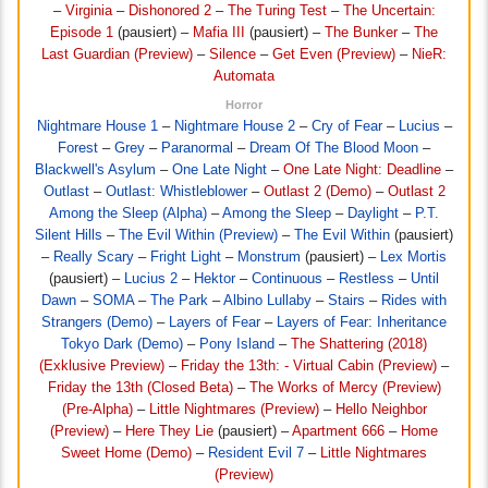
–
Virginia
–
Dishonored 2
–
The Turing Test
–
The Uncertain:
Episode 1
(pausiert) –
Mafia III
(pausiert) –
The Bunker
–
The
Last Guardian (Preview)
–
Silence
–
Get Even (Preview)
–
NieR:
Automata
Horror
Nightmare House 1
–
Nightmare House 2
–
Cry of Fear
–
Lucius
–
Forest
–
Grey
–
Paranormal
–
Dream Of The Blood Moon
–
Blackwell's Asylum
–
One Late Night
–
One Late Night: Deadline
–
Outlast
–
Outlast: Whistleblower
–
Outlast 2 (Demo)
–
Outlast 2
Among the Sleep (Alpha)
–
Among the Sleep
–
Daylight
–
P.T.
Silent Hills
–
The Evil Within (Preview)
–
The Evil Within
(pausiert)
–
Really Scary
–
Fright Light
–
Monstrum
(pausiert) –
Lex Mortis
(pausiert) –
Lucius 2
–
Hektor
–
Continuous
–
Restless
–
Until
Dawn
–
SOMA
–
The Park
–
Albino Lullaby
–
Stairs
–
Rides with
Strangers (Demo)
–
Layers of Fear
–
Layers of Fear: Inheritance
Tokyo Dark (Demo)
–
Pony Island
–
The Shattering (2018)
(Exklusive Preview)
–
Friday the 13th: - Virtual Cabin (Preview)
–
Friday the 13th (Closed Beta)
–
The Works of Mercy (Preview)
(Pre-Alpha)
–
Little Nightmares (Preview)
–
Hello Neighbor
(Preview)
–
Here They Lie
(pausiert) –
Apartment 666
–
Home
Sweet Home (Demo)
–
Resident Evil 7
–
Little Nightmares
(Preview)