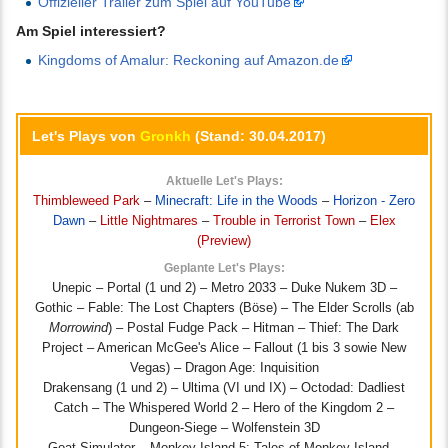
Offizieller Trailer zum Spiel auf YouTube
Am Spiel interessiert?
Kingdoms of Amalur: Reckoning auf Amazon.de
Let's Plays von
Gronkh
(Stand: 30.04.2017)
Aktuelle Let's Plays:
Thimbleweed Park
–
Minecraft: Life in the Woods
–
Horizon - Zero
Dawn
–
Little Nightmares
–
Trouble in Terrorist Town
–
Elex
(Preview)
Geplante Let's Plays:
Unepic – Portal (1 und 2) – Metro 2033 – Duke Nukem 3D –
Gothic – Fable: The Lost Chapters (Böse) – The Elder Scrolls (ab
Morrowind
) – Postal Fudge Pack – Hitman – Thief: The Dark
Project – American McGee's Alice – Fallout (1 bis 3 sowie New
Vegas) – Dragon Age: Inquisition
Drakensang (1 und 2) – Ultima (VI und IX) – Octodad: Dadliest
Catch – The Whispered World 2 – Hero of the Kingdom 2 –
Dungeon-Siege – Wolfenstein 3D
Goat Simulator – Monkey Island 5: Tales of Monkey Island –