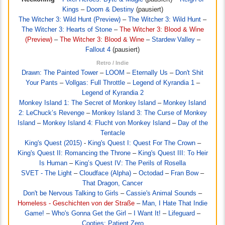
Kings
–
Doom & Destiny
(pausiert)
The Witcher 3: Wild Hunt (Preview)
–
The Witcher 3: Wild Hunt
–
The Witcher 3: Hearts of Stone
–
The Witcher 3: Blood & Wine
(Preview)
–
The Witcher 3: Blood & Wine
–
Stardew Valley
–
Fallout 4
(pausiert)
Retro / Indie
Drawn: The Painted Tower
–
LOOM
–
Eternally Us
–
Don't Shit
Your Pants
–
Vollgas: Full Throttle
–
Legend of Kyrandia 1
–
Legend of Kyrandia 2
Monkey Island 1: The Secret of Monkey Island
–
Monkey Island
2: LeChuck’s Revenge
–
Monkey Island 3: The Curse of Monkey
Island
–
Monkey Island 4: Flucht von Monkey Island
–
Day of the
Tentacle
King's Quest (2015)
-
King's Quest I: Quest For The Crown
–
King's Quest II: Romancing the Throne
–
King's Quest III: To Heir
Is Human
–
King’s Quest IV: The Perils of Rosella
SVET - The Light
–
Cloudface (Alpha)
–
Octodad
–
Fran Bow
–
That Dragon, Cancer
Don't be Nervous Talking to Girls
–
Cassie's Animal Sounds
–
Homeless - Geschichten von der Straße
–
Man, I Hate That Indie
Game!
–
Who's Gonna Get the Girl
–
I Want It!
–
Lifeguard
–
Cooties: Patient Zero