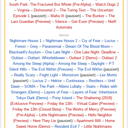
South Park: The Fractured But Whole (Pre-Alpha)
–
Watch Dogs 2
–
Virginia
–
Dishonored 2
–
The Turing Test
–
The Uncertain:
Episode 1
(pausiert) –
Mafia III
(pausiert) –
The Bunker
–
The
Last Guardian (Preview)
–
Silence
–
Get Even (Preview)
–
NieR:
Automata
Horror
Nightmare House 1
–
Nightmare House 2
–
Cry of Fear
–
Lucius
–
Forest
–
Grey
–
Paranormal
–
Dream Of The Blood Moon
–
Blackwell's Asylum
–
One Late Night
–
One Late Night: Deadline
–
Outlast
–
Outlast: Whistleblower
–
Outlast 2 (Demo)
–
Outlast 2
Among the Sleep (Alpha)
–
Among the Sleep
–
Daylight
–
P.T.
Silent Hills
–
The Evil Within (Preview)
–
The Evil Within
(pausiert)
–
Really Scary
–
Fright Light
–
Monstrum
(pausiert) –
Lex Mortis
(pausiert) –
Lucius 2
–
Hektor
–
Continuous
–
Restless
–
Until
Dawn
–
SOMA
–
The Park
–
Albino Lullaby
–
Stairs
–
Rides with
Strangers (Demo)
–
Layers of Fear
–
Layers of Fear: Inheritance
Tokyo Dark (Demo)
–
Pony Island
–
The Shattering (2018)
(Exklusive Preview)
–
Friday the 13th: - Virtual Cabin (Preview)
–
Friday the 13th (Closed Beta)
–
The Works of Mercy (Preview)
(Pre-Alpha)
–
Little Nightmares (Preview)
–
Hello Neighbor
(Preview)
–
Here They Lie
(pausiert) –
Apartment 666
–
Home
Sweet Home (Demo)
–
Resident Evil 7
–
Little Nightmares