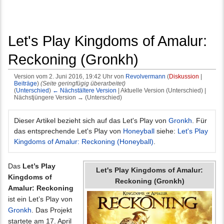
Let's Play Kingdoms of Amalur:
Reckoning (Gronkh)
Version vom 2. Juni 2016, 19:42 Uhr von
Revolvermann
(
Diskussion
|
Beiträge
)
(Seite geringfügig überarbeitet)
(
Unterschied
)
← Nächstältere Version
| Aktuelle Version (Unterschied) |
Nächstjüngere Version → (Unterschied)
Wechseln zu:
Navigation
,
Suche
Dieser Artikel bezieht sich auf das Let's Play von
Gronkh
. Für
das entsprechende Let's Play von
Honeyball
siehe:
Let's Play
Kingdoms of Amalur: Reckoning (Honeyball)
.
Das
Let’s Play
Let's Play Kingdoms of Amalur:
Kingdoms of
Reckoning (Gronkh)
Amalur: Reckoning
ist ein Let’s Play von
Gronkh
. Das Projekt
startete am 17. April