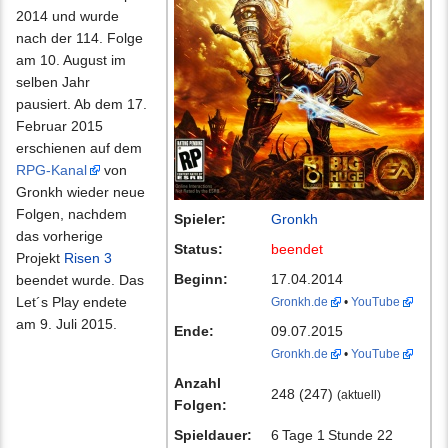
2014 und wurde
nach der 114. Folge
am 10. August im
selben Jahr
pausiert. Ab dem 17.
Februar 2015
erschienen auf dem
RPG-Kanal
von
Gronkh wieder neue
Folgen, nachdem
Spieler:
Gronkh
das vorherige
Status:
beendet
Projekt
Risen 3
Beginn:
17.04.2014
beendet wurde. Das
Let´s Play endete
Gronkh.de
•
YouTube
am 9. Juli 2015.
Ende:
09.07.2015
Gronkh.de
•
YouTube
Anzahl
248 (247)
(aktuell)
Folgen:
Spieldauer:
6 Tage 1 Stunde 22