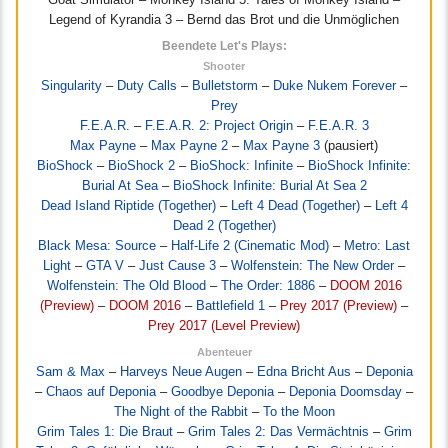
Legend of Kyrandia 3 – Bernd das Brot und die Unmöglichen
Beendete Let's Plays:
Shooter
Singularity
–
Duty Calls
–
Bulletstorm
–
Duke Nukem Forever
–
Prey
F.E.A.R.
–
F.E.A.R. 2: Project Origin
–
F.E.A.R. 3
Max Payne
–
Max Payne 2
–
Max Payne 3
(pausiert)
BioShock
–
BioShock 2
–
BioShock: Infinite
–
BioShock Infinite:
Burial At Sea
–
BioShock Infinite: Burial At Sea 2
Dead Island Riptide (Together)
–
Left 4 Dead (Together)
–
Left 4
Dead 2 (Together)
Black Mesa: Source
–
Half-Life 2 (Cinematic Mod)
–
Metro: Last
Light
–
GTA V
–
Just Cause 3
–
Wolfenstein: The New Order
–
Wolfenstein: The Old Blood
–
The Order: 1886
–
DOOM 2016
(Preview)
–
DOOM 2016
–
Battlefield 1
–
Prey 2017 (Preview)
–
Prey 2017 (Level Preview)
Abenteuer
Sam & Max
–
Harveys Neue Augen
–
Edna Bricht Aus
–
Deponia
–
Chaos auf Deponia
–
Goodbye Deponia
–
Deponia Doomsday
–
The Night of the Rabbit
–
To the Moon
Grim Tales 1: Die Braut
–
Grim Tales 2: Das Vermächtnis
–
Grim