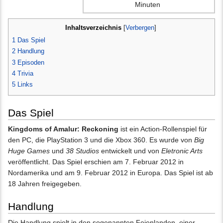
Minuten
Inhaltsverzeichnis
[
Verbergen
]
1
Das Spiel
2
Handlung
3
Episoden
4
Trivia
5
Links
Das Spiel
Kingdoms of Amalur: Reckoning
ist ein Action-Rollenspiel für
den PC, die PlayStation 3 und die Xbox 360. Es wurde von
Big
Huge Games
und
38 Studios
entwickelt und von
Eletronic Arts
veröffentlicht. Das Spiel erschien am 7. Februar 2012 in
Nordamerika und am 9. Februar 2012 in Europa. Das Spiel ist ab
18 Jahren freigegeben.
Handlung
Die Handlung spielt in den sogenannten Feienlanden, einer