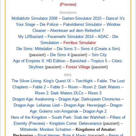
(Preview)
Simulation
Müllabfuhr Simulator 2008
–
Garten-Simulator 2010
–
Dance! It's
Your Stage
–
Die Polizei
–
Paketdienst Simulator
–
Window
Cleaner
–
Abenteuer auf dem Reiterhof 7
My Lil'Bastard
–
Feuerwehr Simulator 2014
–
ADAC - Die
Simulation
–
Fernbus Simulator
Die Sims: Mittelalter
–
Die Sims 3
–
Sims 4 (Create a Sim)
(pausiert) –
Die Sims 4
(pausiert) –
Sim City
Age of Empires II: HD Edition
–
Banished
–
Tropico 5
–
Cities:
Skylines
(pausiert) –
Forest Village
(pausiert)
RPG
The Silver Lining: King's Quest IX
–
Torchlight
–
Fable: The Lost
Chapters
–
Fable 2
–
Fable 3
–
Risen
–
Risen 2: Dark Waters
–
Risen 2: Dark Waters DLCs
–
Risen 3
Dragon Age: Awakening
–
Dragon Age: Darkspawn Chronicles
–
Dragon Age: Lelianas Lied
–
Dragon Age: Hexenjagd
–
Dragon
Age: Golems von Amgarrak
–
Dragon Age 2
Hero of the Kingdom
–
South Park: Stab der Wahrheit
–
Pillars of
Eternity (Preview)
–
Kingdom Come: Delieverance
(pausiert) –
Mittelerde: Mordors Schatten
–
Kingdoms of Amalur:
Reckoning
–
Pixel Heroes: Byte & Magic
(pausiert) –
Reign of