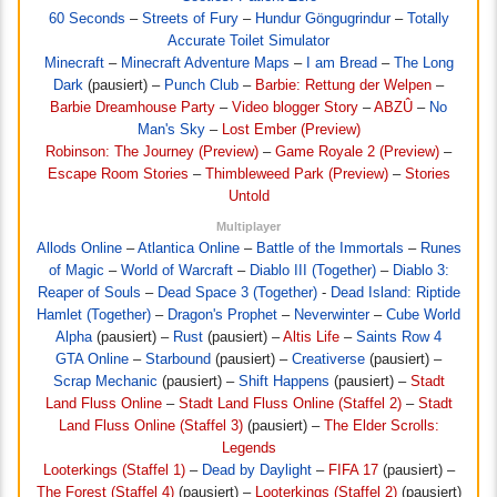
60 Seconds
–
Streets of Fury
–
Hundur Göngugrindur
–
Totally
Accurate Toilet Simulator
Minecraft
–
Minecraft Adventure Maps
–
I am Bread
–
The Long
Dark
(pausiert) –
Punch Club
–
Barbie: Rettung der Welpen
–
Barbie Dreamhouse Party
–
Video blogger Story
–
ABZÛ
–
No
Man's Sky
–
Lost Ember (Preview)
Robinson: The Journey (Preview)
–
Game Royale 2 (Preview)
–
Escape Room Stories
–
Thimbleweed Park (Preview)
–
Stories
Untold
Multiplayer
Allods Online
–
Atlantica Online
–
Battle of the Immortals
–
Runes
of Magic
–
World of Warcraft
–
Diablo III (Together)
–
Diablo 3:
Reaper of Souls
–
Dead Space 3 (Together)
-
Dead Island: Riptide
Hamlet (Together)
–
Dragon's Prophet
–
Neverwinter
–
Cube World
Alpha
(pausiert) –
Rust
(pausiert) –
Altis Life
–
Saints Row 4
GTA Online
–
Starbound
(pausiert) –
Creativerse
(pausiert) –
Scrap Mechanic
(pausiert) –
Shift Happens
(pausiert) –
Stadt
Land Fluss Online
–
Stadt Land Fluss Online (Staffel 2)
–
Stadt
Land Fluss Online (Staffel 3)
(pausiert) –
The Elder Scrolls:
Legends
Looterkings (Staffel 1)
–
Dead by Daylight
–
FIFA 17
(pausiert) –
The Forest (Staffel 4)
(pausiert) –
Looterkings (Staffel 2)
(pausiert)