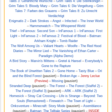
Tales 3: Gefährliche Wünsche
–
Grim Tales 4: Die Steinkönigin
–
Grim Tales 5: Bloody Mary
–
Grim Tales 6: Die Vergeltung
–
Grim
Tales 7: Farben des Grauens
–
Grim Tales 8: Zu Unrecht
Verdächtigt
Enigmatis 2
–
Dark Strokes
–
Angst
–
Infected
–
The Inner World
–
Hammerwatch
–
The Whispered World
Thief
–
InFamous: Second Son
–
InFamous 1
–
InFamous: First
Light
–
InFamous 2
–
InFamous 2: Festival of Blood
–
Batman:
Arkham Knight
–
Tomb Raider
The Wolf Among Us
–
Valiant Hearts
–
Woolfe - The Red Hood
Diaries
–
The Mirror Lied
–
The Vanishing of Ethan Carter
–
Paradigm (Alpha Demo)
A Bird Story
–
Marvin's Mittens
–
Gretel & Hansel
–
Everybody's
Gone to the Rapture
The Book of Unwritten Tales 2
–
Gone Home
–
Tasty Blue
–
Ori
and the Blind Forest
(pausiert) –
Broken Age
–
Jenny Leclue
(Preview)
–
Missing
(pausiert)
Stranded Deep
(pausiert) –
The Forest
–
The Forest (Staffel 2)
–
The Forest (Staffel 3)
(pausiert) –
ARK
–
ARK (Staffel 2)
Homesick
–
Stray Cat Crossing
–
Life is Strange
–
Beyond: Two
Souls (Remastered)
–
Firewatch
–
The Town of Light
–
Onksventure
–
Minecraft: Story Mode
(pausiert) –
Asemblance
(pausiert) –
Batman: The Telltale Series
(pausiert) –
INSIDE