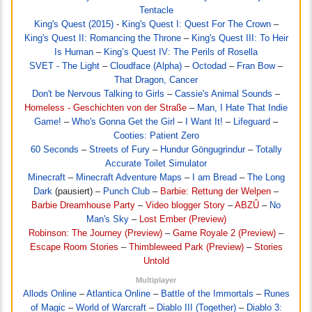
Tentacle
King's Quest (2015)
-
King's Quest I: Quest For The Crown
–
King's Quest II: Romancing the Throne
–
King's Quest III: To Heir
Is Human
–
King’s Quest IV: The Perils of Rosella
SVET - The Light
–
Cloudface (Alpha)
–
Octodad
–
Fran Bow
–
That Dragon, Cancer
Don't be Nervous Talking to Girls
–
Cassie's Animal Sounds
–
Homeless - Geschichten von der Straße
–
Man, I Hate That Indie
Game!
–
Who's Gonna Get the Girl
–
I Want It!
–
Lifeguard
–
Cooties: Patient Zero
60 Seconds
–
Streets of Fury
–
Hundur Göngugrindur
–
Totally
Accurate Toilet Simulator
Minecraft
–
Minecraft Adventure Maps
–
I am Bread
–
The Long
Dark
(pausiert) –
Punch Club
–
Barbie: Rettung der Welpen
–
Barbie Dreamhouse Party
–
Video blogger Story
–
ABZÛ
–
No
Man's Sky
–
Lost Ember (Preview)
Robinson: The Journey (Preview)
–
Game Royale 2 (Preview)
–
Escape Room Stories
–
Thimbleweed Park (Preview)
–
Stories
Untold
Multiplayer
Allods Online
–
Atlantica Online
–
Battle of the Immortals
–
Runes
of Magic
–
World of Warcraft
–
Diablo III (Together)
–
Diablo 3: