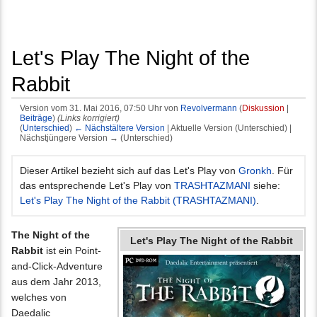
Let's Play The Night of the
Rabbit
Version vom 31. Mai 2016, 07:50 Uhr von
Revolvermann
(
Diskussion
|
Beiträge
)
(Links korrigiert)
(
Unterschied
)
← Nächstältere Version
| Aktuelle Version (Unterschied) |
Nächstjüngere Version → (Unterschied)
Wechseln zu:
Navigation
,
Suche
Dieser Artikel bezieht sich auf das Let's Play von
Gronkh
. Für
das entsprechende Let's Play von
TRASHTAZMANI
siehe:
Let's Play The Night of the Rabbit (TRASHTAZMANI)
.
The Night of the
Let's Play The Night of the Rabbit
Rabbit
ist ein Point-
and-Click-Adventure
aus dem Jahr 2013,
welches von
Daedalic