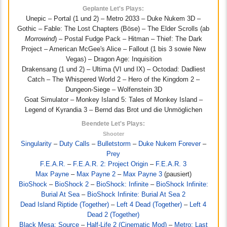
Geplante Let's Plays:
Unepic – Portal (1 und 2) – Metro 2033 – Duke Nukem 3D –
Gothic – Fable: The Lost Chapters (Böse) – The Elder Scrolls (ab
Morrowind
) – Postal Fudge Pack – Hitman – Thief: The Dark
Project – American McGee's Alice – Fallout (1 bis 3 sowie New
Vegas) – Dragon Age: Inquisition
Drakensang (1 und 2) – Ultima (VI und IX) – Octodad: Dadliest
Catch – The Whispered World 2 – Hero of the Kingdom 2 –
Dungeon-Siege – Wolfenstein 3D
Goat Simulator – Monkey Island 5: Tales of Monkey Island –
Legend of Kyrandia 3 – Bernd das Brot und die Unmöglichen
Beendete Let's Plays:
Shooter
Singularity
–
Duty Calls
–
Bulletstorm
–
Duke Nukem Forever
–
Prey
F.E.A.R.
–
F.E.A.R. 2: Project Origin
–
F.E.A.R. 3
Max Payne
–
Max Payne 2
–
Max Payne 3
(pausiert)
BioShock
–
BioShock 2
–
BioShock: Infinite
–
BioShock Infinite:
Burial At Sea
–
BioShock Infinite: Burial At Sea 2
Dead Island Riptide (Together)
–
Left 4 Dead (Together)
–
Left 4
Dead 2 (Together)
Black Mesa: Source
–
Half-Life 2 (Cinematic Mod)
–
Metro: Last