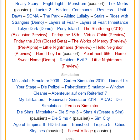
–
Really Scary
–
Fright Light
–
Monstrum
(pausiert) –
Lex Mortis
(pausiert) –
Lucius 2
–
Hektor
–
Continuous
–
Restless
–
Until
Dawn
–
SOMA
–
The Park
–
Albino Lullaby
–
Stairs
–
Rides with
Strangers (Demo)
–
Layers of Fear
–
Layers of Fear: Inheritance
Tokyo Dark (Demo)
–
Pony Island
–
The Shattering (2018)
(Exklusive Preview)
–
Friday the 13th: - Virtual Cabin (Preview)
–
Friday the 13th (Closed Beta)
–
The Works of Mercy (Preview)
(Pre-Alpha)
–
Little Nightmares (Preview)
–
Hello Neighbor
(Preview)
–
Here They Lie
(pausiert) –
Apartment 666
–
Home
Sweet Home (Demo)
–
Resident Evil 7
–
Little Nightmares
(Preview)
Simulation
Müllabfuhr Simulator 2008
–
Garten-Simulator 2010
–
Dance! It's
Your Stage
–
Die Polizei
–
Paketdienst Simulator
–
Window
Cleaner
–
Abenteuer auf dem Reiterhof 7
My Lil'Bastard
–
Feuerwehr Simulator 2014
–
ADAC - Die
Simulation
–
Fernbus Simulator
Die Sims: Mittelalter
–
Die Sims 3
–
Sims 4 (Create a Sim)
(pausiert) –
Die Sims 4
(pausiert) –
Sim City
Age of Empires II: HD Edition
–
Banished
–
Tropico 5
–
Cities:
Skylines
(pausiert) –
Forest Village
(pausiert)
RPG