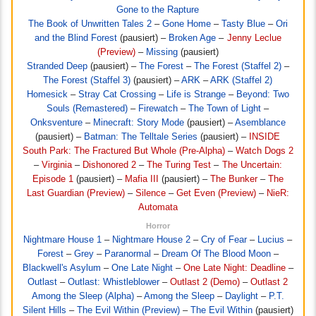
Gone to the Rapture
The Book of Unwritten Tales 2
–
Gone Home
–
Tasty Blue
–
Ori
and the Blind Forest
(pausiert) –
Broken Age
–
Jenny Leclue
(Preview)
–
Missing
(pausiert)
Stranded Deep
(pausiert) –
The Forest
–
The Forest (Staffel 2)
–
The Forest (Staffel 3)
(pausiert) –
ARK
–
ARK (Staffel 2)
Homesick
–
Stray Cat Crossing
–
Life is Strange
–
Beyond: Two
Souls (Remastered)
–
Firewatch
–
The Town of Light
–
Onksventure
–
Minecraft: Story Mode
(pausiert) –
Asemblance
(pausiert) –
Batman: The Telltale Series
(pausiert) –
INSIDE
South Park: The Fractured But Whole (Pre-Alpha)
–
Watch Dogs 2
–
Virginia
–
Dishonored 2
–
The Turing Test
–
The Uncertain:
Episode 1
(pausiert) –
Mafia III
(pausiert) –
The Bunker
–
The
Last Guardian (Preview)
–
Silence
–
Get Even (Preview)
–
NieR:
Automata
Horror
Nightmare House 1
–
Nightmare House 2
–
Cry of Fear
–
Lucius
–
Forest
–
Grey
–
Paranormal
–
Dream Of The Blood Moon
–
Blackwell's Asylum
–
One Late Night
–
One Late Night: Deadline
–
Outlast
–
Outlast: Whistleblower
–
Outlast 2 (Demo)
–
Outlast 2
Among the Sleep (Alpha)
–
Among the Sleep
–
Daylight
–
P.T.
Silent Hills
–
The Evil Within (Preview)
–
The Evil Within
(pausiert)