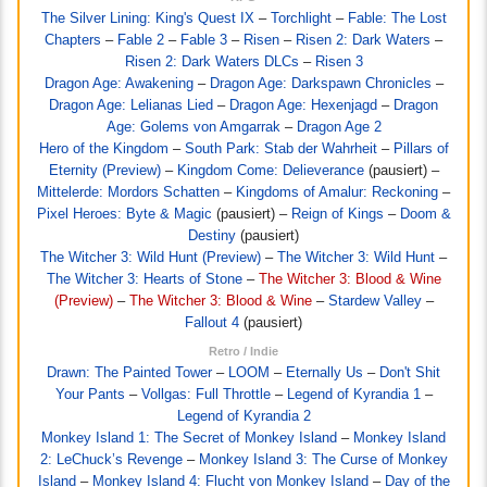
The Silver Lining: King's Quest IX
–
Torchlight
–
Fable: The Lost
Chapters
–
Fable 2
–
Fable 3
–
Risen
–
Risen 2: Dark Waters
–
Risen 2: Dark Waters DLCs
–
Risen 3
Dragon Age: Awakening
–
Dragon Age: Darkspawn Chronicles
–
Dragon Age: Lelianas Lied
–
Dragon Age: Hexenjagd
–
Dragon
Age: Golems von Amgarrak
–
Dragon Age 2
Hero of the Kingdom
–
South Park: Stab der Wahrheit
–
Pillars of
Eternity (Preview)
–
Kingdom Come: Delieverance
(pausiert) –
Mittelerde: Mordors Schatten
–
Kingdoms of Amalur: Reckoning
–
Pixel Heroes: Byte & Magic
(pausiert) –
Reign of Kings
–
Doom &
Destiny
(pausiert)
The Witcher 3: Wild Hunt (Preview)
–
The Witcher 3: Wild Hunt
–
The Witcher 3: Hearts of Stone
–
The Witcher 3: Blood & Wine
(Preview)
–
The Witcher 3: Blood & Wine
–
Stardew Valley
–
Fallout 4
(pausiert)
Retro / Indie
Drawn: The Painted Tower
–
LOOM
–
Eternally Us
–
Don't Shit
Your Pants
–
Vollgas: Full Throttle
–
Legend of Kyrandia 1
–
Legend of Kyrandia 2
Monkey Island 1: The Secret of Monkey Island
–
Monkey Island
2: LeChuck’s Revenge
–
Monkey Island 3: The Curse of Monkey
Island
–
Monkey Island 4: Flucht von Monkey Island
–
Day of the