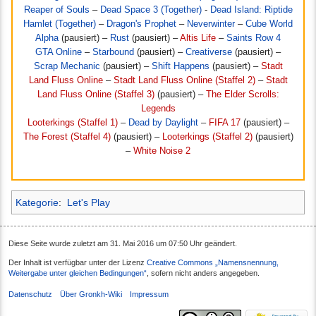
Reaper of Souls
–
Dead Space 3 (Together)
-
Dead Island: Riptide
Hamlet (Together)
–
Dragon's Prophet
–
Neverwinter
–
Cube World
Alpha
(pausiert) –
Rust
(pausiert) –
Altis Life
–
Saints Row 4
GTA Online
–
Starbound
(pausiert) –
Creativerse
(pausiert) –
Scrap Mechanic
(pausiert) –
Shift Happens
(pausiert) –
Stadt
Land Fluss Online
–
Stadt Land Fluss Online (Staffel 2)
–
Stadt
Land Fluss Online (Staffel 3)
(pausiert) –
The Elder Scrolls:
Legends
Looterkings (Staffel 1)
–
Dead by Daylight
–
FIFA 17
(pausiert) –
The Forest (Staffel 4)
(pausiert) –
Looterkings (Staffel 2)
(pausiert)
–
White Noise 2
Kategorie
:
Let's Play
Diese Seite wurde zuletzt am 31. Mai 2016 um 07:50 Uhr geändert.
Der Inhalt ist verfügbar unter der Lizenz
Creative Commons „Namensnennung,
Weitergabe unter gleichen Bedingungen“
, sofern nicht anders angegeben.
Datenschutz
Über Gronkh-Wiki
Impressum