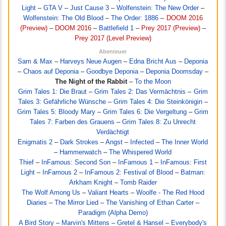
Light
–
GTA V
–
Just Cause 3
–
Wolfenstein: The New Order
–
Wolfenstein: The Old Blood
–
The Order: 1886
–
DOOM 2016
(Preview)
–
DOOM 2016
–
Battlefield 1
–
Prey 2017 (Preview)
–
Prey 2017 (Level Preview)
Abenteuer
Sam & Max
–
Harveys Neue Augen
–
Edna Bricht Aus
–
Deponia
–
Chaos auf Deponia
–
Goodbye Deponia
–
Deponia Doomsday
–
The Night of the Rabbit
–
To the Moon
Grim Tales 1: Die Braut
–
Grim Tales 2: Das Vermächtnis
–
Grim
Tales 3: Gefährliche Wünsche
–
Grim Tales 4: Die Steinkönigin
–
Grim Tales 5: Bloody Mary
–
Grim Tales 6: Die Vergeltung
–
Grim
Tales 7: Farben des Grauens
–
Grim Tales 8: Zu Unrecht
Verdächtigt
Enigmatis 2
–
Dark Strokes
–
Angst
–
Infected
–
The Inner World
–
Hammerwatch
–
The Whispered World
Thief
–
InFamous: Second Son
–
InFamous 1
–
InFamous: First
Light
–
InFamous 2
–
InFamous 2: Festival of Blood
–
Batman:
Arkham Knight
–
Tomb Raider
The Wolf Among Us
–
Valiant Hearts
–
Woolfe - The Red Hood
Diaries
–
The Mirror Lied
–
The Vanishing of Ethan Carter
–
Paradigm (Alpha Demo)
A Bird Story
–
Marvin's Mittens
–
Gretel & Hansel
–
Everybody's