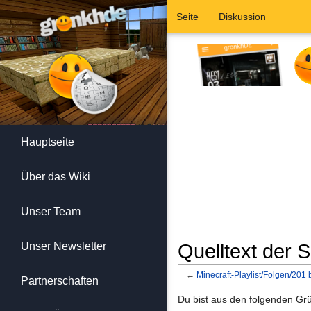
Seite
Diskussion
Hauptseite
Über das Wiki
Unser Team
Unser Newsletter
Quelltext der S
←
Minecraft-Playlist/Folgen/201 
Partnerschaften
Wechseln zu:
Navigation
,
Suc
Du bist aus den folgenden Grün