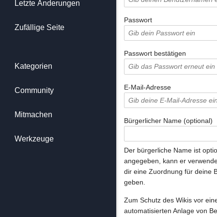
Letzte Änderungen
Passwort
Zufällige Seite
Passwort bestätigen
Kategorien
E-Mail-Adresse
Community
Mitmachen
Bürgerlicher Name (optional)
Werkzeuge
Der bürgerliche Name ist optio
angegeben, kann er verwende
dir eine Zuordnung für deine 
geben.
Zum Schutz des Wikis vor ein
automatisierten Anlage von B