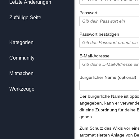
Letzte Änderungen
Passwort
Zufällige Seite
Passwort bestätigen
Kategorien
E-Mail-Adresse
Community
Mitmachen
Bürgerlicher Name (optional)
Werkzeuge
Der bürgerliche Name ist optio
angegeben, kann er verwende
dir eine Zuordnung für deine 
geben.
Zum Schutz des Wikis vor ein
automatisierten Anlage von B