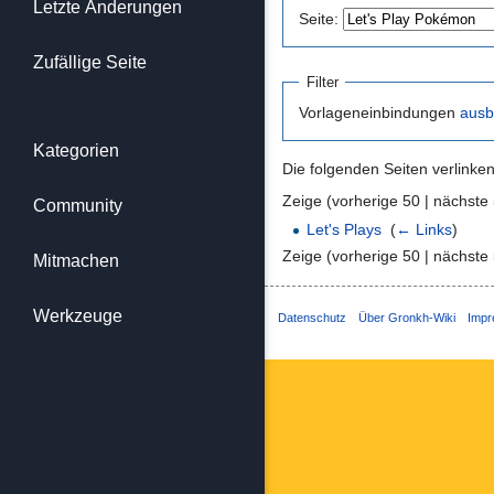
Letzte Änderungen
Seite:
Zufällige Seite
Filter
Vorlageneinbindungen
ausb
Kategorien
Die folgenden Seiten verlinke
Zeige (vorherige 50 | nächste 
Community
Let's Plays
‎
(
← Links
)
Zeige (vorherige 50 | nächste 
Mitmachen
Werkzeuge
Datenschutz
Über Gronkh-Wiki
Imp