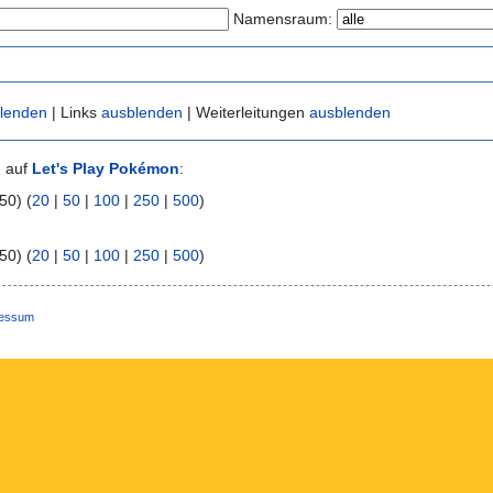
Namensraum:
lenden
| Links
ausblenden
| Weiterleitungen
ausblenden
n auf
Let's Play Pokémon
:
50) (
20
|
50
|
100
|
250
|
500
)
50) (
20
|
50
|
100
|
250
|
500
)
ressum