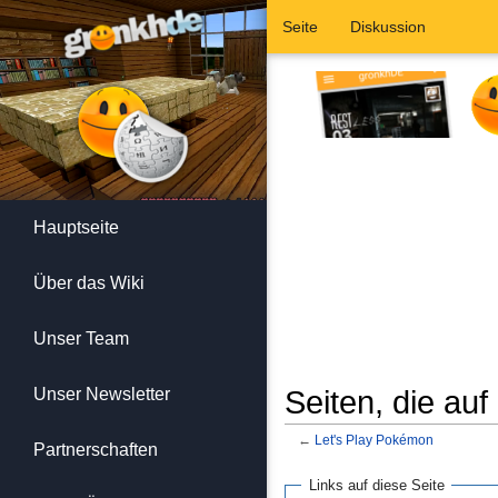
Seite
Diskussion
Hauptseite
Über das Wiki
Unser Team
Unser Newsletter
Seiten, die au
←
Let's Play Pokémon
Partnerschaften
Wechseln zu:
Navigation
,
Suc
Links auf diese Seite