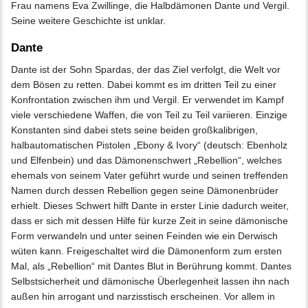
Frau namens Eva Zwillinge, die Halbdämonen Dante und Vergil.
Seine weitere Geschichte ist unklar.
Dante
Dante ist der Sohn Spardas, der das Ziel verfolgt, die Welt vor
dem Bösen zu retten. Dabei kommt es im dritten Teil zu einer
Konfrontation zwischen ihm und Vergil. Er verwendet im Kampf
viele verschiedene Waffen, die von Teil zu Teil variieren. Einzige
Konstanten sind dabei stets seine beiden großkalibrigen,
halbautomatischen Pistolen „Ebony & Ivory“ (deutsch: Ebenholz
und Elfenbein) und das Dämonenschwert „Rebellion“, welches
ehemals von seinem Vater geführt wurde und seinen treffenden
Namen durch dessen Rebellion gegen seine Dämonenbrüder
erhielt. Dieses Schwert hilft Dante in erster Linie dadurch weiter,
dass er sich mit dessen Hilfe für kurze Zeit in seine dämonische
Form verwandeln und unter seinen Feinden wie ein Derwisch
wüten kann. Freigeschaltet wird die Dämonenform zum ersten
Mal, als „Rebellion“ mit Dantes Blut in Berührung kommt. Dantes
Selbstsicherheit und dämonische Überlegenheit lassen ihn nach
außen hin arrogant und narzisstisch erscheinen. Vor allem in