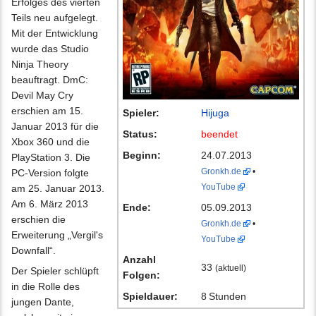
Erfolges des vierten
Teils neu aufgelegt.
Mit der Entwicklung
wurde das Studio
Ninja Theory
beauftragt. DmC:
Devil May Cry
erschien am 15.
Spieler:
Hijuga
Januar 2013 für die
Status:
beendet
Xbox 360 und die
Beginn:
24.07.2013
PlayStation 3. Die
Gronkh.de
•
PC-Version folgte
YouTube
am 25. Januar 2013.
Am 6. März 2013
Ende:
05.09.2013
erschien die
Gronkh.de
•
Erweiterung „Vergil's
YouTube
Downfall“.
Anzahl
33
(aktuell)
Der Spieler schlüpft
Folgen:
in die Rolle des
Spieldauer:
8 Stunden
jungen Dante,