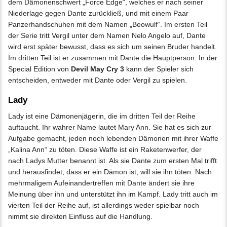
dem Dämonenschwert „Force Edge“, welches er nach seiner
Niederlage gegen Dante zurückließ, und mit einem Paar
Panzerhandschuhen mit dem Namen „Beowulf“. Im ersten Teil
der Serie tritt Vergil unter dem Namen Nelo Angelo auf, Dante
wird erst später bewusst, dass es sich um seinen Bruder handelt.
Im dritten Teil ist er zusammen mit Dante die Hauptperson. In der
Special Edition von
Devil May Cry 3
kann der Spieler sich
entscheiden, entweder mit Dante oder Vergil zu spielen.
Lady
Lady ist eine Dämonenjägerin, die im dritten Teil der Reihe
auftaucht. Ihr wahrer Name lautet Mary Ann. Sie hat es sich zur
Aufgabe gemacht, jeden noch lebenden Dämonen mit ihrer Waffe
„Kalina Ann“ zu töten. Diese Waffe ist ein Raketenwerfer, der
nach Ladys Mutter benannt ist. Als sie Dante zum ersten Mal trifft
und herausfindet, dass er ein Dämon ist, will sie ihn töten. Nach
mehrmaligem Aufeinandertreffen mit Dante ändert sie ihre
Meinung über ihn und unterstützt ihn im Kampf. Lady tritt auch im
vierten Teil der Reihe auf, ist allerdings weder spielbar noch
nimmt sie direkten Einfluss auf die Handlung.