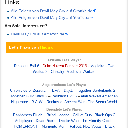
Links
Alle Folgen von Devil May Cry auf Gronkh.de
Alle Folgen von Devil May Cry auf YouTube
Am Spiel interessiert?
Devil May Cry auf Amazon.de
Let's Plays von
Hijuga
Aktuelle Let's Plays:
Resident Evil 6
-
Duke Nukem Forever 2013
-
Magicka
-
Two
Worlds 2
-
Chivalry: Medieval Warfare
Abgebrochene Let's Plays:
Chronicles of Zerzura
–
TERA
–
DayZ
–
Together Borderlands 2
–
Together Guild Wars 2
–
Resident Evil 5
–
Alan Wake's American
Nightmare
-
R.A.W. - Realms of Ancient War
-
The Secret World
Beendete Let's Plays:
Baphomets Fluch
–
Brütal Legend
-
Call of Duty: Black Ops 2
Multiplayer
-
Dead Pixels
-
Doctor Who: The Eternity Clock
-
HOMEFRONT
–
Memento Mori
–
Fallout: New Vegas
-
Black