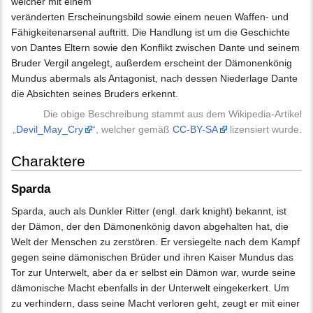
welcher mit einem
veränderten Erscheinungsbild sowie einem neuen Waffen- und
Fähigkeitenarsenal auftritt. Die Handlung ist um die Geschichte
von Dantes Eltern sowie den Konflikt zwischen Dante und seinem
Bruder Vergil angelegt, außerdem erscheint der Dämonenkönig
Mundus abermals als Antagonist, nach dessen Niederlage Dante
die Absichten seines Bruders erkennt.
Die obige Beschreibung stammt aus dem Wikipedia-Artikel
„
Devil_May_Cry
“, welcher gemäß
CC-BY-SA
lizensiert wurde.
Charaktere
Sparda
Sparda, auch als Dunkler Ritter (engl. dark knight) bekannt, ist
der Dämon, der den Dämonenkönig davon abgehalten hat, die
Welt der Menschen zu zerstören. Er versiegelte nach dem Kampf
gegen seine dämonischen Brüder und ihren Kaiser Mundus das
Tor zur Unterwelt, aber da er selbst ein Dämon war, wurde seine
dämonische Macht ebenfalls in der Unterwelt eingekerkert. Um
zu verhindern, dass seine Macht verloren geht, zeugt er mit einer