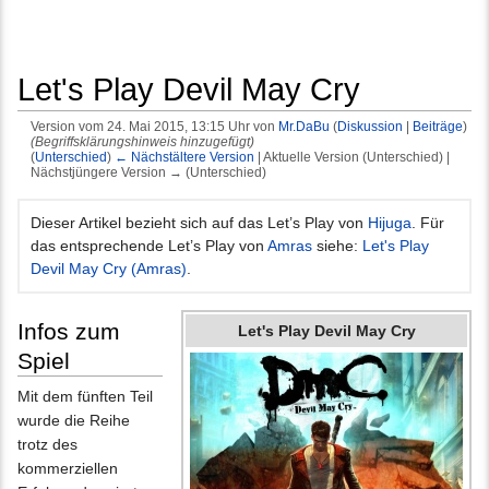
Let's Play Devil May Cry
Version vom 24. Mai 2015, 13:15 Uhr von
Mr.DaBu
(
Diskussion
|
Beiträge
)
(Begriffsklärungshinweis hinzugefügt)
(
Unterschied
)
← Nächstältere Version
| Aktuelle Version (Unterschied) |
Nächstjüngere Version → (Unterschied)
Wechseln zu:
Navigation
,
Suche
Dieser Artikel bezieht sich auf das Let’s Play von
Hijuga
. Für
das entsprechende Let’s Play von
Amras
siehe:
Let's Play
Devil May Cry (Amras)
.
Infos zum
Let's Play Devil May Cry
Spiel
Mit dem fünften Teil
wurde die Reihe
trotz des
kommerziellen