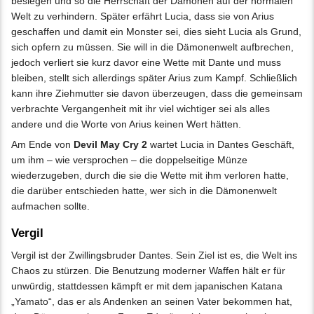
besiegen und so die Herrschaft der Dämonen auf der normalen
Welt zu verhindern. Später erfährt Lucia, dass sie von Arius
geschaffen und damit ein Monster sei, dies sieht Lucia als Grund,
sich opfern zu müssen. Sie will in die Dämonenwelt aufbrechen,
jedoch verliert sie kurz davor eine Wette mit Dante und muss
bleiben, stellt sich allerdings später Arius zum Kampf. Schließlich
kann ihre Ziehmutter sie davon überzeugen, dass die gemeinsam
verbrachte Vergangenheit mit ihr viel wichtiger sei als alles
andere und die Worte von Arius keinen Wert hätten.
Am Ende von
Devil May Cry 2
wartet Lucia in Dantes Geschäft,
um ihm – wie versprochen – die doppelseitige Münze
wiederzugeben, durch die sie die Wette mit ihm verloren hatte,
die darüber entschieden hatte, wer sich in die Dämonenwelt
aufmachen sollte.
Vergil
Vergil ist der Zwillingsbruder Dantes. Sein Ziel ist es, die Welt ins
Chaos zu stürzen. Die Benutzung moderner Waffen hält er für
unwürdig, stattdessen kämpft er mit dem japanischen Katana
„Yamato“, das er als Andenken an seinen Vater bekommen hat,