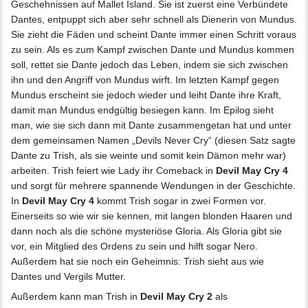
Geschehnissen auf Mallet Island. Sie ist zuerst eine Verbündete
Dantes, entpuppt sich aber sehr schnell als Dienerin von Mundus.
Sie zieht die Fäden und scheint Dante immer einen Schritt voraus
zu sein. Als es zum Kampf zwischen Dante und Mundus kommen
soll, rettet sie Dante jedoch das Leben, indem sie sich zwischen
ihn und den Angriff von Mundus wirft. Im letzten Kampf gegen
Mundus erscheint sie jedoch wieder und leiht Dante ihre Kraft,
damit man Mundus endgültig besiegen kann. Im Epilog sieht
man, wie sie sich dann mit Dante zusammengetan hat und unter
dem gemeinsamen Namen „Devils Never Cry“ (diesen Satz sagte
Dante zu Trish, als sie weinte und somit kein Dämon mehr war)
arbeiten. Trish feiert wie Lady ihr Comeback in
Devil May Cry 4
und sorgt für mehrere spannende Wendungen in der Geschichte.
In
Devil May Cry 4
kommt Trish sogar in zwei Formen vor.
Einerseits so wie wir sie kennen, mit langen blonden Haaren und
dann noch als die schöne mysteriöse Gloria. Als Gloria gibt sie
vor, ein Mitglied des Ordens zu sein und hilft sogar Nero.
Außerdem hat sie noch ein Geheimnis: Trish sieht aus wie
Dantes und Vergils Mutter.
Außerdem kann man Trish in
Devil May Cry 2
als