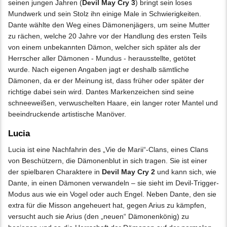
seinen jungen Jahren (
Devil May Cry 3
) bringt sein loses
Mundwerk und sein Stolz ihn einige Male in Schwierigkeiten.
Dante wählte den Weg eines Dämonenjägers, um seine Mutter
zu rächen, welche 20 Jahre vor der Handlung des ersten Teils
von einem unbekannten Dämon, welcher sich später als der
Herrscher aller Dämonen - Mundus - herausstellte, getötet
wurde. Nach eigenen Angaben jagt er deshalb sämtliche
Dämonen, da er der Meinung ist, dass früher oder später der
richtige dabei sein wird. Dantes Markenzeichen sind seine
schneeweißen, verwuschelten Haare, ein langer roter Mantel und
beeindruckende artistische Manöver.
Lucia
Lucia ist eine Nachfahrin des „Vie de Marii“-Clans, eines Clans
von Beschützern, die Dämonenblut in sich tragen. Sie ist einer
der spielbaren Charaktere in
Devil May Cry 2
und kann sich, wie
Dante, in einen Dämonen verwandeln – sie sieht im Devil-Trigger-
Modus aus wie ein Vogel oder auch Engel. Neben Dante, den sie
extra für die Misson angeheuert hat, gegen Arius zu kämpfen,
versucht auch sie Arius (den „neuen“ Dämonenkönig) zu