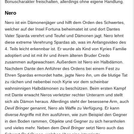
Bonuscharakter freischalten, allerdings ohne eigene Handlung.
Nero
Nero ist ein Dämonenjäger und hilft dem Orden des Schwertes,
welcher auf der Insel Fortuna beheimatet ist und dort Dantes
Vater Sparda verehrt und Teufel und Dämonen jagt. Nero lehnt
diese extreme Verehrung Spardas ab, was im Anfangsvideo des
4. Teils leicht erkennbar ist. Er wurde als Kind von Kyries Familie
adoptiert und ist mit ihr und ihrem älteren Bruder Credo
zusammen aufgewachsen. Außerdem ist Nero ein Halbdämon.
Nachdem Dante den Anführer des Ordens bei einem Fest zu
Ehren Spardas ermordet hatte, jagte Nero ihn, um die blutige Tat
zu rächen und nebenbei noch Kyrie vor dem scheinbar
wahnsinnigen Halbdämonen zu beschützen. Beim ersten Kampf
mit Dante erwacht Neros verletzter rechter Unterarm und stellt
sich als Dämon heraus. Allerdings steht der besessene Arm, auch
Devil Bringer
genannt, Nero als Waffe zu Verfügung. Er kann
diverse Angriffe mit ihm ausführen, wie zum Beispiel den Gegner
in den Boden rammen, Objekte und Gegner zu sich heranholen
und vieles mehr. Neben dem
Devil Bringer
setzt Nero auch das