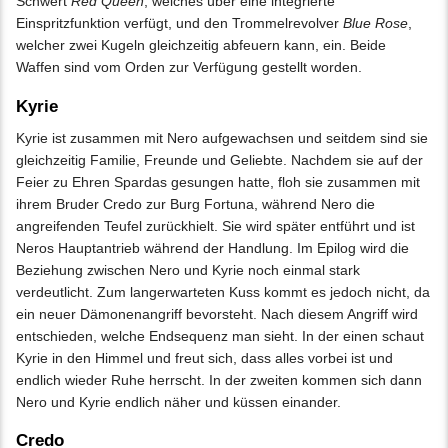
Schwert
Red Queen
, welches über eine integrierte
Einspritzfunktion verfügt, und den Trommelrevolver
Blue Rose
,
welcher zwei Kugeln gleichzeitig abfeuern kann, ein. Beide
Waffen sind vom Orden zur Verfügung gestellt worden.
Kyrie
Kyrie ist zusammen mit Nero aufgewachsen und seitdem sind sie
gleichzeitig Familie, Freunde und Geliebte. Nachdem sie auf der
Feier zu Ehren Spardas gesungen hatte, floh sie zusammen mit
ihrem Bruder Credo zur Burg Fortuna, während Nero die
angreifenden Teufel zurückhielt. Sie wird später entführt und ist
Neros Hauptantrieb während der Handlung. Im Epilog wird die
Beziehung zwischen Nero und Kyrie noch einmal stark
verdeutlicht. Zum langerwarteten Kuss kommt es jedoch nicht, da
ein neuer Dämonenangriff bevorsteht. Nach diesem Angriff wird
entschieden, welche Endsequenz man sieht. In der einen schaut
Kyrie in den Himmel und freut sich, dass alles vorbei ist und
endlich wieder Ruhe herrscht. In der zweiten kommen sich dann
Nero und Kyrie endlich näher und küssen einander.
Credo