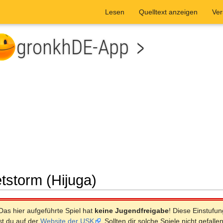
Lesen
Quelltext anzeigen
Ver
etstorm (Hijuga)
he
as hier aufgeführte Spiel hat
keine Jugendfreigabe
! Diese Einstufu
st du auf der
Website der USK
. Sollten dir solche Spiele nicht gefall