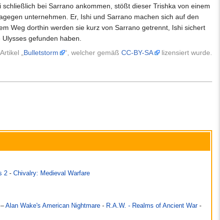
i schließlich bei Sarrano ankommen, stößt dieser Trishka von einem
dagegen unternehmen. Er, Ishi und Sarrano machen sich auf den
 Weg dorthin werden sie kurz von Sarrano getrennt, Ishi sichert
e Ulysses gefunden haben.
rtikel „
Bulletstorm
“, welcher gemäß
CC-BY-SA
lizensiert wurde.
s 2
-
Chivalry: Medieval Warfare
–
Alan Wake's American Nightmare
-
R.A.W. - Realms of Ancient War
-