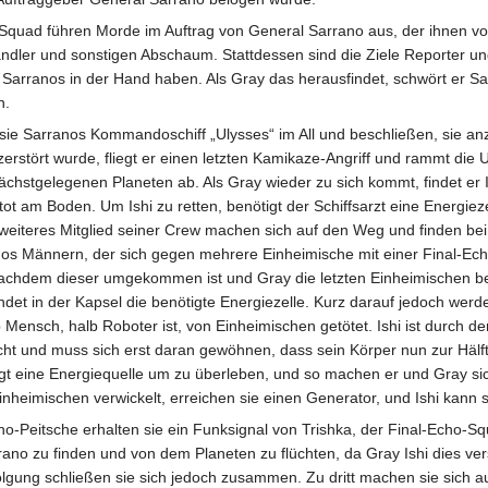
quad führen Morde im Auftrag von General Sarrano aus, der ihnen vor
ler und sonstigen Abschaum. Stattdessen sind die Ziele Reporter und 
 Sarranos in der Hand haben. Als Gray das herausfindet, schwört er 
n.
sie Sarranos Kommandoschiff „Ulysses“ im All und beschließen, sie a
zerstört wurde, fliegt er einen letzten Kamikaze-Angriff und rammt die
chstgelegenen Planeten ab. Als Gray wieder zu sich kommt, findet er I
tot am Boden. Um Ishi zu retten, benötigt der Schiffsarzt eine Energieze
weiteres Mitglied seiner Crew machen sich auf den Weg und finden bei
nos Männern, der sich gegen mehrere Einheimische mit einer Final-Ec
chdem dieser umgekommen ist und Gray die letzten Einheimischen bese
ndet in der Kapsel die benötigte Energiezelle. Kurz darauf jedoch werde
b Mensch, halb Roboter ist, von Einheimischen getötet. Ishi ist durch de
t und muss sich erst daran gewöhnen, dass sein Körper nun zur Häl
tigt eine Energiequelle um zu überleben, und so machen er und Gray si
nheimischen verwickelt, erreichen sie einen Generator, und Ishi kann s
o-Peitsche erhalten sie ein Funksignal von Trishka, der Final-Echo-S
ano zu finden und von dem Planeten zu flüchten, da Gray Ishi dies verspr
folgung schließen sie sich jedoch zusammen. Zu dritt machen sie sich