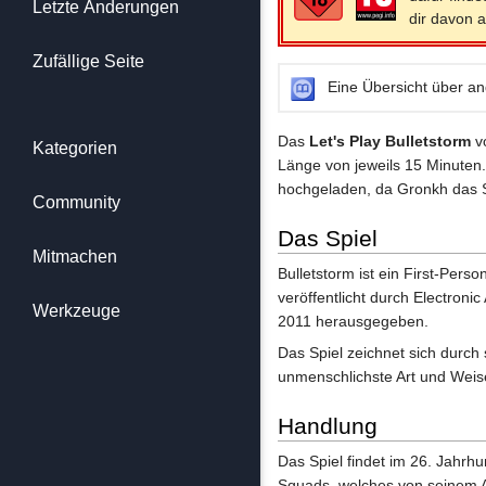
Letzte Änderungen
dir davon a
Zufällige Seite
Eine Übersicht über an
Das
Let's Play Bulletstorm
v
Kategorien
Länge von jeweils 15 Minuten.
hochgeladen, da Gronkh das Spi
Community
Das Spiel
Mitmachen
Bulletstorm ist ein First-Per
veröffentlicht durch Electron
Werkzeuge
2011 herausgegeben.
Das Spiel zeichnet sich durch
unmenschlichste Art und Weise
Handlung
Das Spiel findet im 26. Jahrh
Squads, welches von seinem 