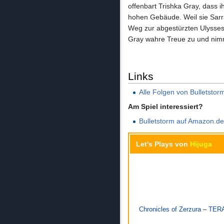
offenbart Trishka Gray, dass 
hohen Gebäude. Weil sie Sarr
Weg zur abgestürzten Ulysses
Gray wahre Treue zu und nimm
Links
Alle Folgen von Bulletsto
Am Spiel interessiert?
Bulletstorm auf Amazon.d
Let's Plays von
Hijuga
Chronicles of Zerzura
–
TER