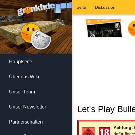
Seite
Diskussion
Hauptseite
Über das Wiki
Unser Team
Unser Newsletter
Let's Play Bull
Wechseln zu:
Navigation
,
Suc
Partnerschaften
Achtung:
D
dafür finde