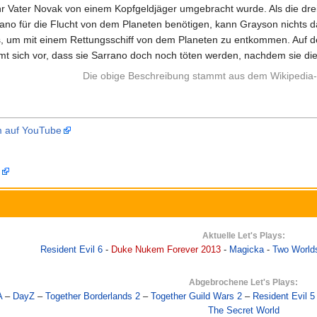
ihr Vater Novak von einem Kopfgeldjäger umgebracht wurde. Als die dre
ano für die Flucht von dem Planeten benötigen, kann Grayson nichts 
, um mit einem Rettungsschiff von dem Planeten zu entkommen. Auf dem
t sich vor, dass sie Sarrano doch noch töten werden, nachdem sie di
Die obige Beschreibung stammt aus dem Wikipedia-A
rm auf YouTube
e
Aktuelle Let's Plays:
Resident Evil 6
-
Duke Nukem Forever 2013
-
Magicka
-
Two World
Abgebrochene Let's Plays:
A
–
DayZ
–
Together Borderlands 2
–
Together Guild Wars 2
–
Resident Evil 5
The Secret World