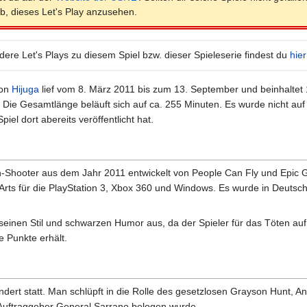
b, dieses Let's Play anzusehen.
dere Let's Plays zu diesem Spiel bzw. dieser Spieleserie findest du
hier
on
Hijuga
lief vom 8. März 2011 bis zum 13. September und beinhaltet 
 Die Gesamtlänge beläuft sich auf ca. 255 Minuten. Es wurde nicht auf
el dort abereits veröffentlicht hat.
son-Shooter aus dem Jahr 2011 entwickelt von People Can Fly und Epi
ic Arts für die PlayStation 3, Xbox 360 und Windows. Es wurde in Deuts
 seinen Stil und schwarzen Humor aus, da der Spieler für das Töten auf
 Punkte erhält.
undert statt. Man schlüpft in die Rolle des gesetzlosen Grayson Hunt, 
Auftraggeber General Sarrano belogen wurde.