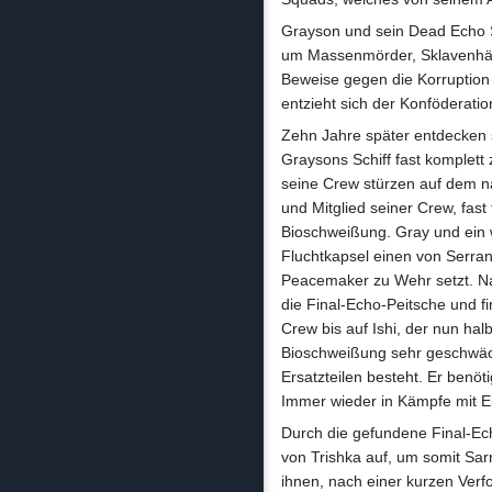
Grayson und sein Dead Echo S
um Massenmörder, Sklavenhänd
Beweise gegen die Korruption
entzieht sich der Konföderatio
Zehn Jahre später entdecken 
Graysons Schiff fast komplett 
seine Crew stürzen auf dem nä
und Mitglied seiner Crew, fast 
Bioschweißung. Gray und ein 
Fluchtkapsel einen von Serra
Peacemaker zu Wehr setzt. Na
die Final-Echo-Peitsche und fi
Crew bis auf Ishi, der nun hal
Bioschweißung sehr geschwäch
Ersatzteilen besteht. Er benö
Immer wieder in Kämpfe mit Ei
Durch die gefundene Final-Ech
von Trishka auf, um somit Sarr
ihnen, nach einer kurzen Ver