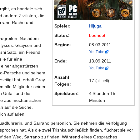
gibt, es handele sich
andere Zivilisten, die
Sarrano Rache und
Spieler:
Hijuga
Status:
beendet
nzugreifen. Nachdem
Beginn:
08.03.2011
 Ulysses. Grayson und
shi Sato, ein Freund
YouTube
lle für eine
Ende:
13.09.2011
 einer abgestürzten
YouTube
ho-Peitsche und seinem
Anzahl
itigt hat, erhält Gray
17
(aktuell)
Folgen:
n alle Mitglieder seiner
n Unfall und die
Spieldauer:
4 Stunden 15
fte aus mechanischen
Minuten
ch auf die Suche.
ich aufladen.
quadführerin, und Sarrano persönlich. Sie nehmen die Verfolgung
ochen hat. Als die zwei Trishka schließlich finden, flüchtet sie vor
 auf den Weg, Sarrano zu finden. Während eines Gespräches