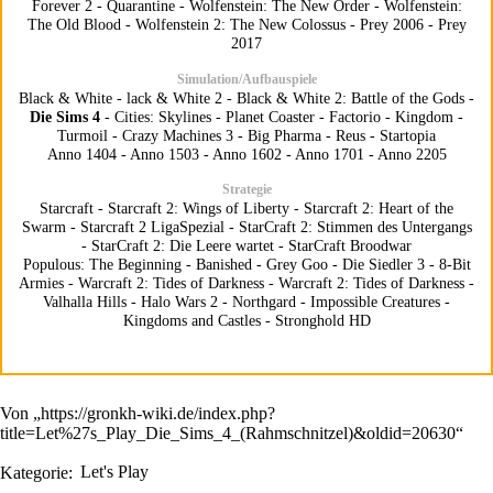
Forever 2
-
Quarantine
-
Wolfenstein: The New Order
-
Wolfenstein:
The Old Blood
-
Wolfenstein 2: The New Colossus
-
Prey 2006
-
Prey
2017
Simulation/Aufbauspiele
Black & White
-
lack & White 2
-
Black & White 2: Battle of the Gods
-
Die Sims 4
-
Cities: Skylines
-
Planet Coaster
-
Factorio
-
Kingdom
-
Turmoil
-
Crazy Machines 3
-
Big Pharma
-
Reus
-
Startopia
Anno 1404
-
Anno 1503
-
Anno 1602
-
Anno 1701
-
Anno 2205
Strategie
Starcraft
-
Starcraft 2: Wings of Liberty
-
Starcraft 2: Heart of the
Swarm
-
Starcraft 2 LigaSpezial
-
StarCraft 2: Stimmen des Untergangs
-
StarCraft 2: Die Leere wartet
-
StarCraft Broodwar
Populous: The Beginning
-
Banished
-
Grey Goo
-
Die Siedler 3
-
8-Bit
Armies
-
Warcraft 2: Tides of Darkness
-
Warcraft 2: Tides of Darkness
-
Valhalla Hills
-
Halo Wars 2
-
Northgard
-
Impossible Creatures
-
Kingdoms and Castles
-
Stronghold HD
Von „
https://gronkh-wiki.de/index.php?
title=Let%27s_Play_Die_Sims_4_(Rahmschnitzel)&oldid=20630
“
Kategorie
:
Let's Play