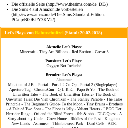
Die offizielle Seite
Die Sims 4 auf Amazon.de vorbestellen
Let's Plays von
Rahmschnitzel
(Stand: 20.02.2018)
Aktuelle Let's Plays:
Minecraft
-
They Are Billions
-
Red Faction
-
Caesar 3
Pausierte Let's Plays:
Oxygen Not Included
Beendete Let's Plays:
Abenteuer
Mutation of J.B.
-
Portal
-
Portal 2 Co-Op
-
Portal 2 (Singleplayer)
-
Aperture Tag
-
ChromaGun
-
Q.U.B.E.
-
Papo & Yo
-
The Book of
Unwritten Tales
-
The Book of Unwritten Tales 2
-
The Book of
Unwritten Tales: Die Vieh Chroniken
-
The Stanley Parable
-
The Talos
Principle
-
The Beginner's Guide
-
To the Moon
-
Tiny Brains
-
Brothers
- A Tale of Two Sons
-
The Floor is Jelly
-
Valiant Hearts
-
LEGO Der
Herr der Ringe
-
Ori and the Blind Forest
-
ibb & obb
-
DLC Quest
-
A
Story about my Uncle
-
Grow Home
-
Riddles of the Past
-
Kingdom:
New Lands
-
Astroneer
-
Thimbleweed Park
-
Dead Cells
-
AER: