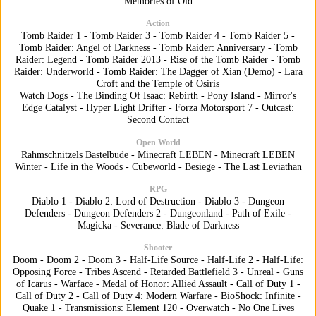
Memories of Old
Action
Tomb Raider 1
-
Tomb Raider 3
-
Tomb Raider 4
-
Tomb Raider 5
-
Tomb Raider: Angel of Darkness
-
Tomb Raider: Anniversary
-
Tomb
Raider: Legend
-
Tomb Raider 2013
-
Rise of the Tomb Raider
-
Tomb
Raider: Underworld
-
Tomb Raider: The Dagger of Xian (Demo)
-
Lara
Croft and the Temple of Osiris
Watch Dogs
-
The Binding Of Isaac: Rebirth
-
Pony Island
-
Mirror's
Edge Catalyst
-
Hyper Light Drifter
-
Forza Motorsport 7
-
Outcast:
Second Contact
Open World
Rahmschnitzels Bastelbude
-
Minecraft LEBEN
-
Minecraft LEBEN
Winter
-
Life in the Woods
-
Cubeworld
-
Besiege
-
The Last Leviathan
RPG
Diablo 1
-
Diablo 2: Lord of Destruction
-
Diablo 3
-
Dungeon
Defenders
-
Dungeon Defenders 2
-
Dungeonland
-
Path of Exile
-
Magicka
-
Severance: Blade of Darkness
Shooter
Doom
-
Doom 2
-
Doom 3
-
Half-Life Source
-
Half-Life 2
-
Half-Life:
Opposing Force
-
Tribes Ascend
-
Retarded Battlefield 3
-
Unreal
-
Guns
of Icarus
-
Warface
-
Medal of Honor: Allied Assault
-
Call of Duty 1
-
Call of Duty 2
-
Call of Duty 4: Modern Warfare
-
BioShock: Infinite
-
Quake 1
-
Transmissions: Element 120
-
Overwatch
-
No One Lives