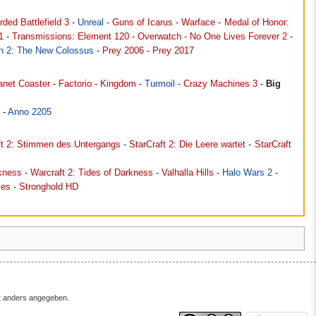
rded Battlefield 3
-
Unreal
-
Guns of Icarus
-
Warface
-
Medal of Honor:
1
-
Transmissions: Element 120
-
Overwatch
-
No One Lives Forever 2
-
in 2: The New Colossus
-
Prey 2006
-
Prey 2017
anet Coaster
-
Factorio
-
Kingdom
-
Turmoil
-
Crazy Machines 3
-
Big
-
Anno 2205
ft 2: Stimmen des Untergangs
-
StarCraft 2: Die Leere wartet
-
StarCraft
rkness
-
Warcraft 2: Tides of Darkness
-
Valhalla Hills
-
Halo Wars 2
-
les
-
Stronghold HD
ht anders angegeben.