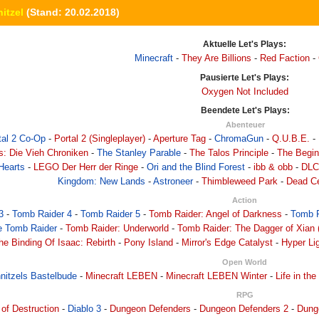
itzel
(Stand: 20.02.2018)
Aktuelle Let's Plays:
Minecraft
-
They Are Billions
-
Red Faction
-
Pausierte Let's Plays:
Oxygen Not Included
Beendete Let's Plays:
Abenteuer
tal 2 Co-Op
-
Portal 2 (Singleplayer)
-
Aperture Tag
-
ChromaGun
-
Q.U.B.E.
-
s: Die Vieh Chroniken
-
The Stanley Parable
-
The Talos Principle
-
The Begin
Hearts
-
LEGO Der Herr der Ringe
-
Ori and the Blind Forest
-
ibb & obb
-
DLC
Kingdom: New Lands
-
Astroneer
-
Thimbleweed Park
-
Dead Ce
Action
3
-
Tomb Raider 4
-
Tomb Raider 5
-
Tomb Raider: Angel of Darkness
-
Tomb R
e Tomb Raider
-
Tomb Raider: Underworld
-
Tomb Raider: The Dagger of Xian
he Binding Of Isaac: Rebirth
-
Pony Island
-
Mirror's Edge Catalyst
-
Hyper Lig
Open World
itzels Bastelbude
-
Minecraft LEBEN
-
Minecraft LEBEN Winter
-
Life in th
RPG
 of Destruction
-
Diablo 3
-
Dungeon Defenders
-
Dungeon Defenders 2
-
Dung