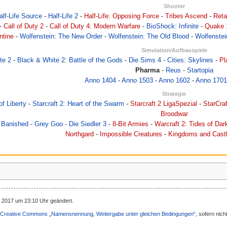
Shooter
alf-Life Source
-
Half-Life 2
-
Half-Life: Opposing Force
-
Tribes Ascend
-
Reta
-
Call of Duty 2
-
Call of Duty 4: Modern Warfare
-
BioShock: Infinite
-
Quake 
ntine
-
Wolfenstein: The New Order
-
Wolfenstein: The Old Blood
-
Wolfenste
Simulation/Aufbauspiele
te 2
-
Black & White 2: Battle of the Gods
-
Die Sims 4
-
Cities: Skylines
-
Pl
Pharma
-
Reus
-
Startopia
Anno 1404
-
Anno 1503
-
Anno 1602
-
Anno 1701
Strategie
of Liberty
-
Starcraft 2: Heart of the Swarm
-
Starcraft 2 LigaSpezial
-
StarCra
Broodwar
-
Banished
-
Grey Goo
-
Die Siedler 3
-
8-Bit Armies
-
Warcraft 2: Tides of Da
Northgard
-
Impossible Creatures
-
Kingdoms and Cast
r 2017 um 23:10 Uhr geändert.
Creative Commons „Namensnennung, Weitergabe unter gleichen Bedingungen“
, sofern nic