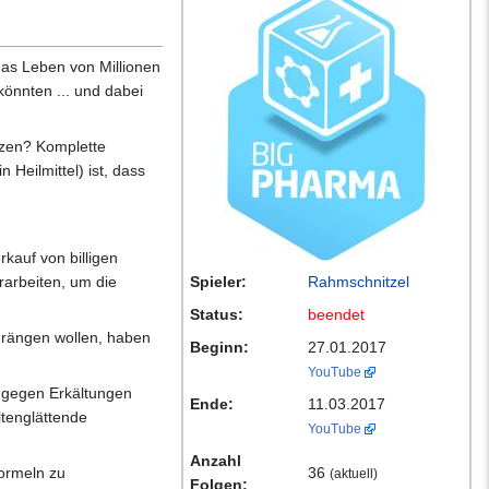
das Leben von Millionen
önnten ... und dabei
tzen? Komplette
 Heilmittel) ist, dass
kauf von billigen
rarbeiten, um die
Spieler:
Rahmschnitzel
Status:
beendet
 drängen wollen, haben
Beginn:
27.01.2017
YouTube
 gegen Erkältungen
Ende:
11.03.2017
ltenglättende
YouTube
Anzahl
Formeln zu
36
(aktuell)
Folgen: