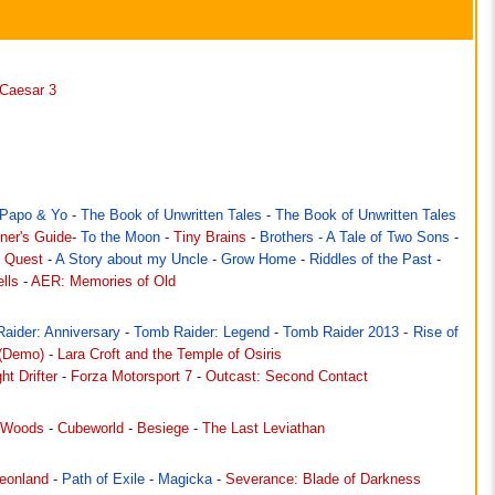
Caesar 3
Papo & Yo
-
The Book of Unwritten Tales
-
The Book of Unwritten Tales
ner's Guide
-
To the Moon
-
Tiny Brains
-
Brothers - A Tale of Two Sons
-
 Quest
-
A Story about my Uncle
-
Grow Home
-
Riddles of the Past
-
lls
-
AER: Memories of Old
aider: Anniversary
-
Tomb Raider: Legend
-
Tomb Raider 2013
-
Rise of
 (Demo)
-
Lara Croft and the Temple of Osiris
ht Drifter
-
Forza Motorsport 7
-
Outcast: Second Contact
e Woods
-
Cubeworld
-
Besiege
-
The Last Leviathan
eonland
-
Path of Exile
-
Magicka
-
Severance: Blade of Darkness