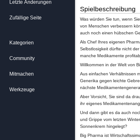
Letzte Änderungen
Spielbeschreibung
Zufällige Seite
Was würden Sie tun, wenn Sie 
von Menschen verbessern könn
auch noch einen hübschen G
Als Chef Ihres eigenen Pharm
Kategorien
Selbstlosigkeit dürfte nicht d
manche Medikamente profitable
Community
Willkommen in der Welt von B
Mitmachen
Aus einfachen Verhältnissen m
Generika gegen leichte Gebre
nächste Medikamentengeneratio
Werkzeuge
Aber Vorsicht, Sie sind da dr
ihr eigenes Medikamentenang
Und dann gibt es da auch noc
und Grippe vom letzten Winter
Sonnenkrem hingelegt?
Big Pharma ist Wirtschaftssim