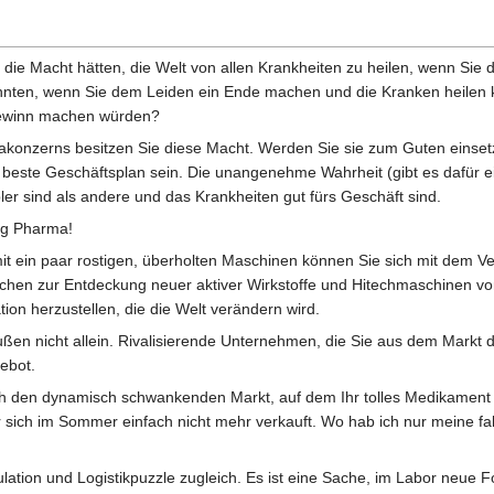
die Macht hätten, die Welt von allen Krankheiten zu heilen, wenn Sie 
ten, wenn Sie dem Leiden ein Ende machen und die Kranken heilen k
ewinn machen würden?
akonzerns besitzen Sie diese Macht. Werden Sie sie zum Guten einse
er beste Geschäftsplan sein. Die unangenehme Wahrheit (gibt es dafür ein
r sind als andere und das Krankheiten gut fürs Geschäft sind.
ig Pharma!
it ein paar rostigen, überholten Maschinen können Sie sich mit dem Ver
chen zur Entdeckung neuer aktiver Wirkstoffe und Hitechmaschinen vo
n herzustellen, die die Welt verändern wird.
außen nicht allein. Rivalisierende Unternehmen, die Sie aus dem Markt
ebot.
h den dynamisch schwankenden Markt, auf dem Ihr tolles Medikament
 sich im Sommer einfach nicht mehr verkauft. Wo hab ich nur meine fa
ulation und Logistikpuzzle zugleich. Es ist eine Sache, im Labor neue 