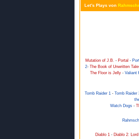
Let's Plays von
Rahmschn
Mutation of J.B.
-
Portal
-
Por
2
-
The Book of Unwritten Tale
The Floor is Jelly
-
Valiant 
Tomb Raider 1
-
Tomb Raider 
th
Watch Dogs
-
T
Rahmschn
Diablo 1
-
Diablo 2: Lord