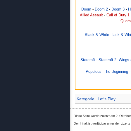
Doom
-
Doom 2
-
Doom 3
-
H
Allied Assault
-
Call of Duty 1
Quara
Black & White
-
lack & Whi
Starcraft
-
Starcraft 2: Wings 
Populous: The Beginning
Kategorie
:
Let's Play
Diese Seite wurde zuletzt am 2. Oktobe
Der Inhalt ist verfügbar unter der Lizenz