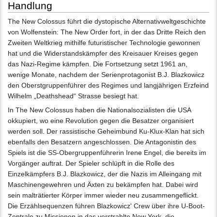
Handlung
The New Colossus führt die dystopische Alternativweltgeschichte
von Wolfenstein: The New Order fort, in der das Dritte Reich den
Zweiten Weltkrieg mithilfe futuristischer Technologie gewonnen
hat und die Widerstandskämpfer des Kreisauer Kreises gegen
das Nazi-Regime kämpfen. Die Fortsetzung setzt 1961 an,
wenige Monate, nachdem der Serienprotagonist B.J. Blazkowicz
den Oberstgruppenführer des Regimes und langjährigen Erzfeind
Wilhelm „Deathshead“ Strasse besiegt hat.
In The New Colossus haben die Nationalsozialisten die USA
okkupiert, wo eine Revolution gegen die Besatzer organisiert
werden soll. Der rassistische Geheimbund Ku-Klux-Klan hat sich
ebenfalls den Besatzern angeschlossen. Die Antagonistin des
Spiels ist die SS-Obergruppenführerin Irene Engel, die bereits im
Vorgänger auftrat. Der Spieler schlüpft in die Rolle des
Einzelkämpfers B.J. Blazkowicz, der die Nazis im Alleingang mit
Maschinengewehren und Äxten zu bekämpfen hat. Dabei wird
sein malträtierter Körper immer wieder neu zusammengeflickt.
Die Erzählsequenzen führen Blazkowicz' Crew über ihre U-Boot-
Zentrale zu Missionen in das verstrahlte New York, die