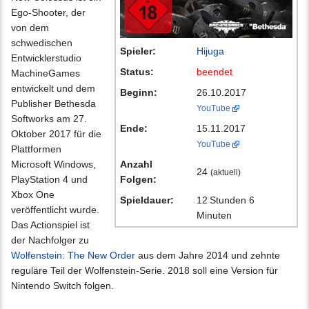
Ego-Shooter, der
von dem
schwedischen
Spieler:
Hijuga
Entwicklerstudio
Status:
beendet
MachineGames
entwickelt und dem
Beginn:
26.10.2017
Publisher Bethesda
YouTube
Softworks am 27.
Ende:
15.11.2017
Oktober 2017 für die
YouTube
Plattformen
Microsoft Windows,
Anzahl
24
(aktuell)
PlayStation 4 und
Folgen:
Xbox One
Spieldauer:
12 Stunden 6
veröffentlicht wurde.
Minuten
Das Actionspiel ist
der Nachfolger zu
Wolfenstein: The New Order
aus dem Jahre 2014 und zehnte
reguläre Teil der Wolfenstein-Serie. 2018 soll eine Version für
Nintendo Switch folgen.