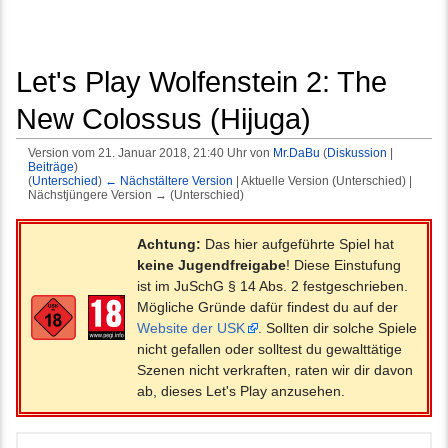
Let's Play Wolfenstein 2: The
New Colossus (Hijuga)
Version vom 21. Januar 2018, 21:40 Uhr von
Mr.DaBu
(
Diskussion
|
Beiträge
)
(
Unterschied
)
← Nächstältere Version
| Aktuelle Version (Unterschied) |
Nächstjüngere Version → (Unterschied)
Wechseln zu:
Navigation
,
Suche
Achtung:
Das hier aufgeführte Spiel hat
keine Jugendfreigabe
! Diese Einstufung
ist im JuSchG § 14 Abs. 2 festgeschrieben.
Mögliche Gründe dafür findest du auf der
Website der USK
. Sollten dir solche Spiele
nicht gefallen oder solltest du gewalttätige
Szenen nicht verkraften, raten wir dir davon
ab, dieses Let's Play anzusehen.