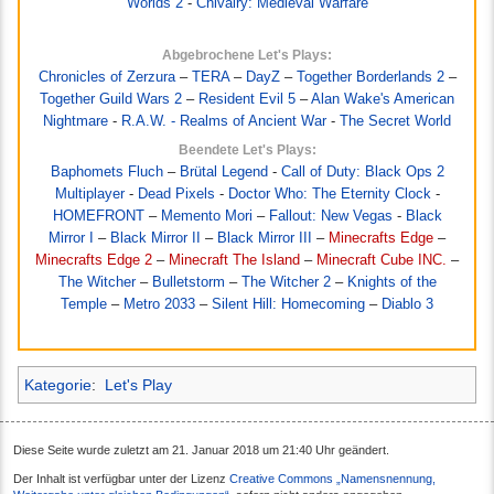
Worlds 2
-
Chivalry: Medieval Warfare
Abgebrochene Let's Plays:
Chronicles of Zerzura
–
TERA
–
DayZ
–
Together Borderlands 2
–
Together Guild Wars 2
–
Resident Evil 5
–
Alan Wake's American
Nightmare
-
R.A.W. - Realms of Ancient War
-
The Secret World
Beendete Let's Plays:
Baphomets Fluch
–
Brütal Legend
-
Call of Duty: Black Ops 2
Multiplayer
-
Dead Pixels
-
Doctor Who: The Eternity Clock
-
HOMEFRONT
–
Memento Mori
–
Fallout: New Vegas
-
Black
Mirror I
–
Black Mirror II
–
Black Mirror III
–
Minecrafts Edge
–
Minecrafts Edge 2
–
Minecraft The Island
–
Minecraft Cube INC.
–
The Witcher
–
Bulletstorm
–
The Witcher 2
–
Knights of the
Temple
–
Metro 2033
–
Silent Hill: Homecoming
–
Diablo 3
Kategorie
:
Let's Play
Diese Seite wurde zuletzt am 21. Januar 2018 um 21:40 Uhr geändert.
Der Inhalt ist verfügbar unter der Lizenz
Creative Commons „Namensnennung,