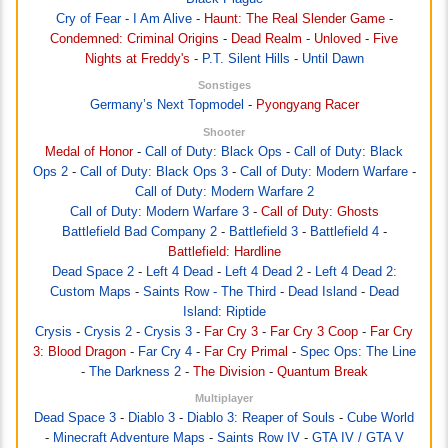
Cry of Fear
-
I Am Alive
-
Haunt: The Real Slender Game
-
Condemned: Criminal Origins
-
Dead Realm
-
Unloved
-
Five
Nights at Freddy's
-
P.T. Silent Hills
-
Until Dawn
Sonstiges
Germany’s Next Topmodel
-
Pyongyang Racer
Shooter
Medal of Honor
-
Call of Duty: Black Ops
-
Call of Duty: Black
Ops 2
-
Call of Duty: Black Ops 3
-
Call of Duty: Modern Warfare
-
Call of Duty: Modern Warfare 2
Call of Duty: Modern Warfare 3
-
Call of Duty: Ghosts
Battlefield Bad Company 2
-
Battlefield 3
-
Battlefield 4
-
Battlefield: Hardline
Dead Space 2
-
Left 4 Dead
-
Left 4 Dead 2
-
Left 4 Dead 2:
Custom Maps
-
Saints Row - The Third
-
Dead Island
-
Dead
Island: Riptide
Crysis
-
Crysis 2
-
Crysis 3
-
Far Cry 3
-
Far Cry 3 Coop
-
Far Cry
3: Blood Dragon
-
Far Cry 4
-
Far Cry Primal
-
Spec Ops: The Line
-
The Darkness 2
-
The Division
-
Quantum Break
Multiplayer
Dead Space 3
-
Diablo 3
-
Diablo 3: Reaper of Souls
-
Cube World
-
Minecraft Adventure Maps
-
Saints Row IV
-
GTA IV / GTA V