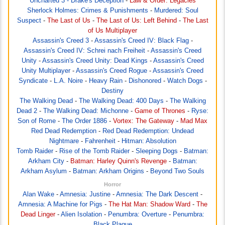
Uncharted 3 - Drake's Deception
-
Law & Order: Legacies
Sherlock Holmes: Crimes & Punishments
-
Murdered: Soul
Suspect
-
The Last of Us
-
The Last of Us: Left Behind
-
The Last
of Us Multiplayer
Assassin's Creed 3
-
Assassin's Creed IV: Black Flag
-
Assassin's Creed IV: Schrei nach Freiheit
-
Assassin's Creed
Unity
-
Assassin's Creed Unity: Dead Kings
-
Assassin's Creed
Unity Multiplayer
-
Assassin's Creed Rogue
-
Assassin's Creed
Syndicate
-
L.A. Noire
-
Heavy Rain
-
Dishonored
-
Watch Dogs
-
Destiny
The Walking Dead
-
The Walking Dead: 400 Days
-
The Walking
Dead 2
-
The Walking Dead: Michonne
-
Game of Thrones
-
Ryse:
Son of Rome
-
The Order 1886
-
Vortex: The Gateway
-
Mad Max
Red Dead Redemption
-
Red Dead Redemption: Undead
Nightmare
-
Fahrenheit
-
Hitman: Absolution
Tomb Raider
-
Rise of the Tomb Raider
-
Sleeping Dogs
-
Batman:
Arkham City
-
Batman: Harley Quinn's Revenge
-
Batman:
Arkham Asylum
-
Batman: Arkham Origins
-
Beyond Two Souls
Horror
Alan Wake
-
Amnesia: Justine
-
Amnesia: The Dark Descent
-
Amnesia: A Machine for Pigs
-
The Hat Man: Shadow Ward
-
The
Dead Linger
-
Alien Isolation
-
Penumbra: Overture
-
Penumbra:
Black Plague