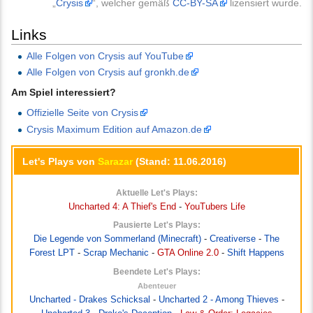
„
Crysis
“, welcher gemäß
CC-BY-SA
lizensiert wurde.
Links
Alle Folgen von Crysis auf YouTube
Alle Folgen von Crysis auf gronkh.de
Am Spiel interessiert?
Offizielle Seite von Crysis
Crysis Maximum Edition auf Amazon.de
Let's Plays von
Sarazar
(Stand: 11.06.2016)
Aktuelle Let's Plays:
Uncharted 4: A Thief's End
-
YouTubers Life
Pausierte Let's Plays:
Die Legende von Sommerland (Minecraft)
-
Creativerse
-
The
Forest LPT
-
Scrap Mechanic
-
GTA Online 2.0
-
Shift Happens
Beendete Let's Plays:
Abenteuer
Uncharted - Drakes Schicksal
-
Uncharted 2 - Among Thieves
-