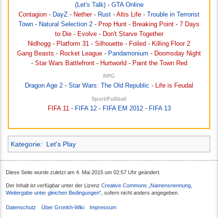
(Let's Talk)
-
GTA Online
Contagion
-
DayZ
-
Nether
-
Rust
-
Altis Life
-
Trouble in Terrorist
Town
-
Natural Selection 2
-
Prop Hunt
-
Breaking Point
-
7 Days
to Die
-
Evolve
-
Don't Starve Together
Nidhogg
-
Platform 31
-
Silhouette
-
Foiled
-
Killing Floor 2
Gang Beasts
-
Rocket League
-
Pandamonium
-
Doomsday Night
-
Star Wars Battlefront
-
Hurtworld
-
Paint the Town Red
RPG
Dragon Age 2
-
Star Wars: The Old Republic
-
Life is Feudal
Sport/Fußball
FIFA 11
-
FIFA 12
-
FIFA EM 2012
-
FIFA 13
Kategorie
:
Let's Play
Diese Seite wurde zuletzt am 4. Mai 2015 um 02:57 Uhr geändert.
Der Inhalt ist verfügbar unter der Lizenz
Creative Commons „Namensnennung,
Weitergabe unter gleichen Bedingungen“
, sofern nicht anders angegeben.
Datenschutz
Über Gronkh-Wiki
Impressum