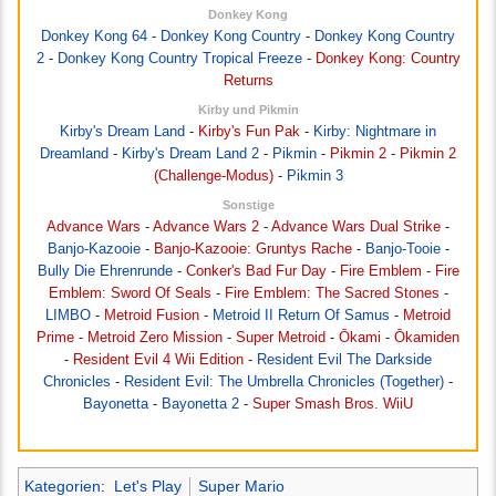
Donkey Kong
Donkey Kong 64
-
Donkey Kong Country
-
Donkey Kong Country
2
-
Donkey Kong Country Tropical Freeze
-
Donkey Kong: Country
Returns
Kirby und Pikmin
Kirby's Dream Land
-
Kirby's Fun Pak
-
Kirby: Nightmare in
Dreamland
-
Kirby's Dream Land 2
-
Pikmin
-
Pikmin 2
-
Pikmin 2
(Challenge-Modus)
-
Pikmin 3
Sonstige
Advance Wars
-
Advance Wars 2
-
Advance Wars Dual Strike
-
Banjo-Kazooie
-
Banjo-Kazooie: Gruntys Rache
-
Banjo-Tooie
-
Bully Die Ehrenrunde
-
Conker's Bad Fur Day
-
Fire Emblem
-
Fire
Emblem: Sword Of Seals
-
Fire Emblem: The Sacred Stones
-
LIMBO
-
Metroid Fusion
-
Metroid II Return Of Samus
-
Metroid
Prime
-
Metroid Zero Mission
-
Super Metroid
-
Ōkami
-
Ōkamiden
-
Resident Evil 4 Wii Edition
-
Resident Evil The Darkside
Chronicles
-
Resident Evil: The Umbrella Chronicles (Together)
-
Bayonetta
-
Bayonetta 2
-
Super Smash Bros. WiiU
Kategorien
:
Let's Play
Super Mario