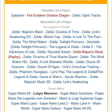
Aktuelle Let's Plays:
Splatoon
-
Fire Emblem Shadow Dragon
-
Zelda: Spirit Tracks
Beendete Let's Plays:
The Legend of Zelda
Zelda: Majora's Mask
-
Zelda: Ocarina of Time
-
Zelda: Link's
Awakening DX
-
Zelda: Minish Cap
-
Zelda: A Link To The Past
-
Zelda: The Wind Waker
-
Zelda: Twilight Princess
-
Herzteile
(Zelda Twilight Princess)
-
The Legend of Zelda
-
Zelda II - The
Adventure of Link
-
Zelda: Skyward Sword
-
Zelda Majora's Mask
(Replay)
-
Zelda: Ocarina of Time Master Quest
-
Zelda: The Wind
Waker HD
-
Zelda: A Link Between Worlds
-
Zelda: Oracle Of
Seasons
-
Zelda: Oracle Of Ages
-
Link's Crossbow Training
-
Zelda: Phantom Hourglass
-
Let's Play The Legend of Zelda#The
Legend of Zelda: Game & Watch
-
Hyrule Warriors
-
Zelda
Majora's Mask 3D
-
Zelda: Link's Awakening
Super Mario
Super Mario 64
-
Luigis Mansion
-
Super Mario Sunshine
-
Paper
Mario Die Legende vom Äonentor
-
Mario & Luigi Superstar Saga
-
Super Mario Land
-
Super Mario Land 2
-
Wario Land 4
-
Wario
World
-
Super Mario Galaxy
-
Super Mario 64 DS