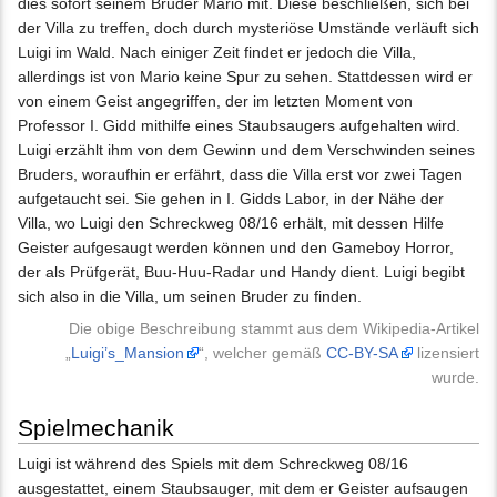
dies sofort seinem Bruder Mario mit. Diese beschließen, sich bei
der Villa zu treffen, doch durch mysteriöse Umstände verläuft sich
Luigi im Wald. Nach einiger Zeit findet er jedoch die Villa,
allerdings ist von Mario keine Spur zu sehen. Stattdessen wird er
von einem Geist angegriffen, der im letzten Moment von
Professor I. Gidd mithilfe eines Staubsaugers aufgehalten wird.
Luigi erzählt ihm von dem Gewinn und dem Verschwinden seines
Bruders, woraufhin er erfährt, dass die Villa erst vor zwei Tagen
aufgetaucht sei. Sie gehen in I. Gidds Labor, in der Nähe der
Villa, wo Luigi den Schreckweg 08/16 erhält, mit dessen Hilfe
Geister aufgesaugt werden können und den Gameboy Horror,
der als Prüfgerät, Buu-Huu-Radar und Handy dient. Luigi begibt
sich also in die Villa, um seinen Bruder zu finden.
Die obige Beschreibung stammt aus dem Wikipedia-Artikel
„
Luigi’s_Mansion
“, welcher gemäß
CC-BY-SA
lizensiert
wurde.
Spielmechanik
Luigi ist während des Spiels mit dem Schreckweg 08/16
ausgestattet, einem Staubsauger, mit dem er Geister aufsaugen