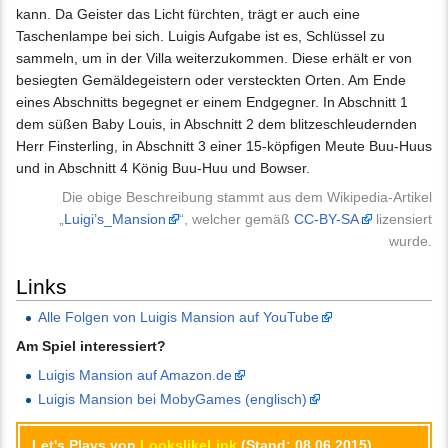
kann. Da Geister das Licht fürchten, trägt er auch eine
Taschenlampe bei sich. Luigis Aufgabe ist es, Schlüssel zu
sammeln, um in der Villa weiterzukommen. Diese erhält er von
besiegten Gemäldegeistern oder versteckten Orten. Am Ende
eines Abschnitts begegnet er einem Endgegner. In Abschnitt 1
dem süßen Baby Louis, in Abschnitt 2 dem blitzeschleudernden
Herr Finsterling, in Abschnitt 3 einer 15-köpfigen Meute Buu-Huus
und in Abschnitt 4 König Buu-Huu und Bowser.
Die obige Beschreibung stammt aus dem Wikipedia-Artikel
„
Luigi’s_Mansion
“, welcher gemäß
CC-BY-SA
lizensiert
wurde.
Links
Alle Folgen von Luigis Mansion auf YouTube
Am Spiel interessiert?
Luigis Mansion auf Amazon.de
Luigis Mansion bei MobyGames (englisch)
Let's Plays von
LookslikeLink
(Stand: 08.06.2015)