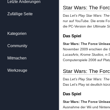
Letzte Änderungen
Star Wars: The For
Zufällige Seite
Das
Let's Play Star Wars: Th
nur auf YouTube. Die erste Fo
die PC-Version der
Ultimate Si
Kategorien
Das Spiel
Star Wars: The Force Unlea
Community
November 2009 erschien die
LucasArts
,
Krome Studios
,
n-
Mitmachen
Computerspiele 2008 auf Plat
Star Wars: The For
Werkzeuge
Das
Let's Play Star Wars: Th
Das Let's Play ist deutlich kü
Das Spiel
Star Wars: The Force Unlea
Ausnahme der Wii und Nintend