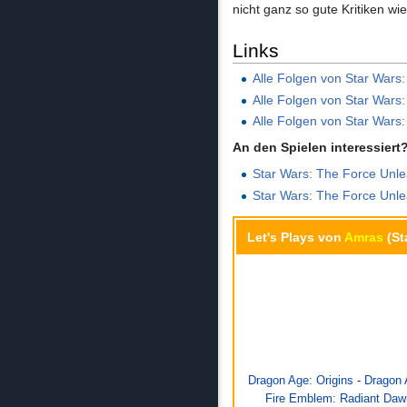
nicht ganz so gute Kritiken wie
Links
Alle Folgen von Star War
Alle Folgen von Star Wars
Alle Folgen von Star Wars
An den Spielen interessiert
Star Wars: The Force Unle
Star Wars: The Force Unl
Let's Plays von
Amras
(St
Dragon Age: Origins
-
Dragon A
Fire Emblem: Radiant Da