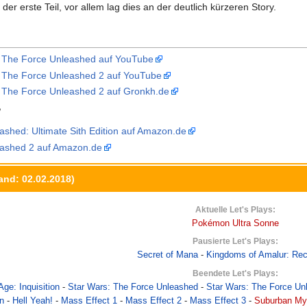
 der erste Teil, vor allem lag dies an der deutlich kürzeren Story.
s: The Force Unleashed auf YouTube
: The Force Unleashed 2 auf YouTube
: The Force Unleashed 2 auf Gronkh.de
?
ashed: Ultimate Sith Edition auf Amazon.de
eashed 2 auf Amazon.de
and: 02.02.2018)
Aktuelle Let's Plays:
Pokémon Ultra Sonne
Pausierte Let's Plays:
Secret of Mana
-
Kingdoms of Amalur: Re
Beendete Let's Plays:
ge: Inquisition
-
Star Wars: The Force Unleashed
-
Star Wars: The Force Un
wn
-
Hell Yeah!
-
Mass Effect 1
-
Mass Effect 2
-
Mass Effect 3
-
Suburban My