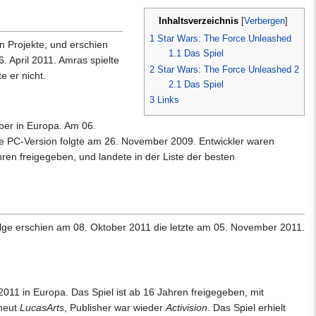
Inhaltsverzeichnis
[
Verbergen
]
1
Star Wars: The Force Unleashed
en Projekte, und erschien
1.1
Das Spiel
. April 2011. Amras spielte
2
Star Wars: The Force Unleashed 2
e er nicht.
2.1
Das Spiel
3
Links
er in Europa. Am 06.
 Die PC-Version folgte am 26. November 2009. Entwickler waren
ahren freigegeben, und landete in der Liste der besten
Folge erschien am 08. Oktober 2011 die letzte am 05. November 2011.
11 in Europa. Das Spiel ist ab 16 Jahren freigegeben, mit
rneut
LucasArts
, Publisher war wieder
Activision
. Das Spiel erhielt