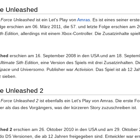
ce Unleashed
e Force Unleashed
ist ein Let's Play von
Amras
. Es ist eines seiner erst
lge erschien am 06. März 2011, die 57. und letzte Folge erschien am 26
th Edition
, allerdings mit einem Xbox-Controller. Die Zusatzinhalte spielt
shed
erschien am 16. September 2008 in den USA und am 18. Septemb
Ultimate Sith Edition
, eine Version des Spiels mit drei Zusatzinhalten.
Space
und
Universomo
. Publisher war
Activision
. Das Spiel ist ab 12 J
z sieben.
ce Unleashed 2
e Force Unleashed 2
ist ebenfalls ein Let's Play von Amras. Die erste 
rzer als das des Vorgängers, was der kürzeren Story zuzuschreiben ist.
shed 2
erschien am 26. Oktober 2010 in den USA und am 29. Oktober 20
o DS Versionen, die ab 12 Jahren freigegeben sind. Entwickler war e