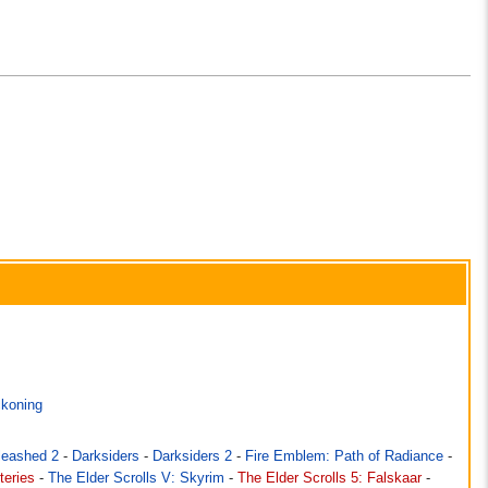
ckoning
leashed 2
-
Darksiders
-
Darksiders 2
-
Fire Emblem: Path of Radiance
-
teries
-
The Elder Scrolls V: Skyrim
-
The Elder Scrolls 5: Falskaar
-