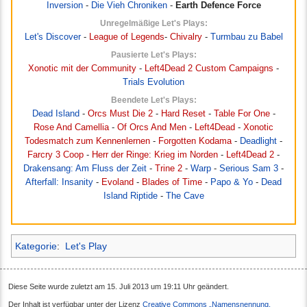
Inversion
-
Die Vieh Chroniken
-
Earth Defence Force‎
Unregelmäßige Let's Plays:
Let's Discover
-
League of Legends
-
Chivalry
-
Turmbau zu Babel
Pausierte Let's Plays:
Xonotic mit der Community
-
Left4Dead 2 Custom Campaigns
-
Trials Evolution
Beendete Let's Plays:
Dead Island
-
Orcs Must Die 2
-
Hard Reset
-
Table For One
-
Rose And Camellia
-
Of Orcs And Men
-
Left4Dead
-
Xonotic
Todesmatch zum Kennenlernen
-
Forgotten Kodama
-
Deadlight
-
Farcry 3 Coop
-
Herr der Ringe: Krieg im Norden
-
Left4Dead 2
-
Drakensang: Am Fluss der Zeit
-
Trine 2
-
Warp
-
Serious Sam 3
-
Afterfall: Insanity
-
Evoland
-
Blades of Time
-
Papo & Yo
-
Dead
Island Riptide
-
The Cave
Kategorie
:
Let's Play
Diese Seite wurde zuletzt am 15. Juli 2013 um 19:11 Uhr geändert.
Der Inhalt ist verfügbar unter der Lizenz
Creative Commons „Namensnennung,