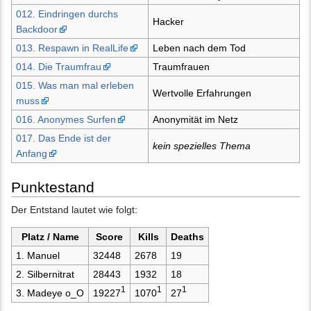
012. Eindringen durchs
Hacker
Backdoor
013. Respawn in RealLife
Leben nach dem Tod
014. Die Traumfrau
Traumfrauen
015. Was man mal erleben
Wertvolle Erfahrungen
muss
016. Anonymes Surfen
Anonymität im Netz
017. Das Ende ist der
kein spezielles Thema
Anfang
Punktestand
Der Entstand lautet wie folgt:
Platz / Name
Score
Kills
Deaths
1. Manuel
32448
2678
19
2. Silbernitrat
28443
1932
18
1
1
1
3. Madeye o_O
19227
1070
27