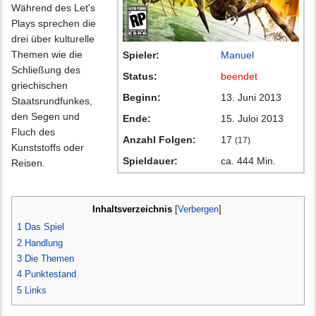
Während des Let's
Plays sprechen die
drei über kulturelle
Themen wie die
Spieler:
Manuel
Schließung des
Status:
beendet
griechischen
Beginn:
13. Juni 2013
Staatsrundfunkes,
den Segen und
Ende:
15. Juloi 2013
Fluch des
Anzahl Folgen:
17
(17)
Kunststoffs oder
Spieldauer:
ca. 444 Min.
Reisen.
Inhaltsverzeichnis
[
Verbergen
]
1
Das Spiel
2
Handlung
3
Die Themen
4
Punktestand
5
Links