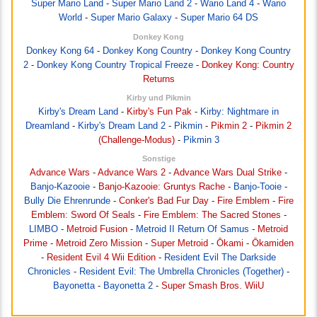
Super Mario Land
-
Super Mario Land 2
-
Wario Land 4
-
Wario
World
-
Super Mario Galaxy
-
Super Mario 64 DS
Donkey Kong
Donkey Kong 64
-
Donkey Kong Country
-
Donkey Kong Country
2
-
Donkey Kong Country Tropical Freeze
-
Donkey Kong: Country
Returns
Kirby und Pikmin
Kirby's Dream Land
-
Kirby's Fun Pak
-
Kirby: Nightmare in
Dreamland
-
Kirby's Dream Land 2
-
Pikmin
-
Pikmin 2
-
Pikmin 2
(Challenge-Modus)
-
Pikmin 3
Sonstige
Advance Wars
-
Advance Wars 2
-
Advance Wars Dual Strike
-
Banjo-Kazooie
-
Banjo-Kazooie: Gruntys Rache
-
Banjo-Tooie
-
Bully Die Ehrenrunde
-
Conker's Bad Fur Day
-
Fire Emblem
-
Fire
Emblem: Sword Of Seals
-
Fire Emblem: The Sacred Stones
-
LIMBO
-
Metroid Fusion
-
Metroid II Return Of Samus
-
Metroid
Prime
-
Metroid Zero Mission
-
Super Metroid
-
Ōkami
-
Ōkamiden
-
Resident Evil 4 Wii Edition
-
Resident Evil The Darkside
Chronicles
-
Resident Evil: The Umbrella Chronicles (Together)
-
Bayonetta
-
Bayonetta 2
-
Super Smash Bros. WiiU