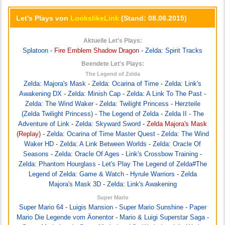
Let's Plays von
LookslikeLink
(Stand: 08.06.2015)
Aktuelle Let's Plays:
Splatoon
-
Fire Emblem Shadow Dragon
-
Zelda: Spirit Tracks
Beendete Let's Plays:
The Legend of Zelda
Zelda: Majora's Mask
-
Zelda: Ocarina of Time
-
Zelda: Link's
Awakening DX
-
Zelda: Minish Cap
-
Zelda: A Link To The Past
-
Zelda: The Wind Waker
-
Zelda: Twilight Princess
-
Herzteile
(Zelda Twilight Princess)
-
The Legend of Zelda
-
Zelda II - The
Adventure of Link
-
Zelda: Skyward Sword
-
Zelda Majora's Mask
(Replay)
-
Zelda: Ocarina of Time Master Quest
-
Zelda: The Wind
Waker HD
-
Zelda: A Link Between Worlds
-
Zelda: Oracle Of
Seasons
-
Zelda: Oracle Of Ages
-
Link's Crossbow Training
-
Zelda: Phantom Hourglass
-
Let's Play The Legend of Zelda#The
Legend of Zelda: Game & Watch
-
Hyrule Warriors
-
Zelda
Majora's Mask 3D
-
Zelda: Link's Awakening
Super Mario
Super Mario 64
-
Luigis Mansion
-
Super Mario Sunshine
-
Paper
Mario Die Legende vom Äonentor
-
Mario & Luigi Superstar Saga
-