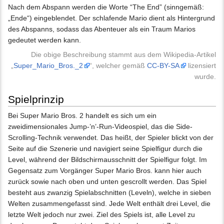
Nach dem Abspann werden die Worte “The End” (sinngemäß:
„Ende“) eingeblendet. Der schlafende Mario dient als Hintergrund
des Abspanns, sodass das Abenteuer als ein Traum Marios
gedeutet werden kann.
Die obige Beschreibung stammt aus dem Wikipedia-Artikel
„
Super_Mario_Bros._2
“, welcher gemäß
CC-BY-SA
lizensiert
wurde.
Spielprinzip
Bei Super Mario Bros. 2 handelt es sich um ein
zweidimensionales Jump-’n’-Run-Videospiel, das die Side-
Scrolling-Technik verwendet. Das heißt, der Spieler blickt von der
Seite auf die Szenerie und navigiert seine Spielfigur durch die
Level, während der Bildschirmausschnitt der Spielfigur folgt. Im
Gegensatz zum Vorgänger Super Mario Bros. kann hier auch
zurück sowie nach oben und unten gescrollt werden. Das Spiel
besteht aus zwanzig Spielabschnitten (Leveln), welche in sieben
Welten zusammengefasst sind. Jede Welt enthält drei Level, die
letzte Welt jedoch nur zwei. Ziel des Spiels ist, alle Level zu